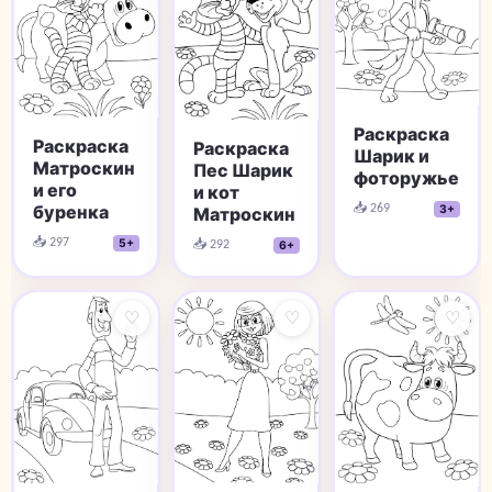
Раскраска
Раскраска
Раскраска
Шарик и
Матроскин
Пес Шарик
фоторужье
и его
и кот
📥 269
буренка
3+
Матроскин
📥 297
📥 292
5+
6+
♡
♡
♡