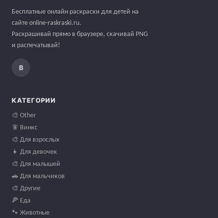
Бесплатные онлайн раскраски для детей на
сайте online-raskraski.ru.
Раскрашивай прямо в браузере, скачивай PNG
и распечатывай!
В
КАТЕГОРИИ
🎨 Other
🧚 Винкс
🎨 Для взрослых
👧 Для девочек
🎨 Для малышей
🚗 Для мальчиков
🎨 Другие
🍕 Еда
🐾 Животные