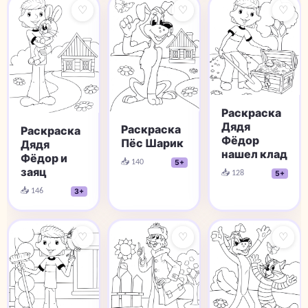
♡
♡
♡
Раскраска
Дядя
Раскраска
Раскраска
Фёдор
Пёс Шарик
Дядя
нашел клад
Фёдор и
📥 140
5+
заяц
📥 128
5+
📥 146
3+
♡
♡
♡