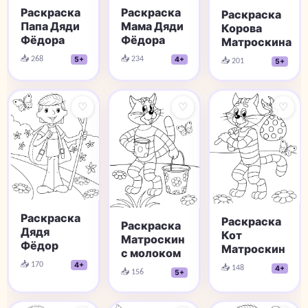
Раскраска
Раскраска
Раскраска
Мама Дяди
Папа Дяди
Корова
Фёдора
Фёдора
Матроскина
📥 234
📥 268
4+
5+
📥 201
5+
♡
♡
♡
Раскраска
Раскраска
Раскраска
Дядя
Кот
Матроскин
Фёдор
Матроскин
с молоком
📥 170
4+
📥 148
4+
📥 156
5+