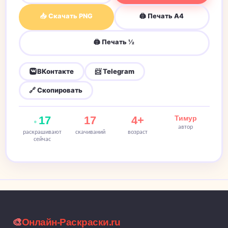
📥 Скачать PNG
🖨 Печать A4
🖨 Печать ½
ВКонтакте
📨 Telegram
🔗 Скопировать
17
17
4+
Тимур
автор
раскрашивают
скачиваний
возраст
сейчас
🎨
Онлайн-Раскраски.ru