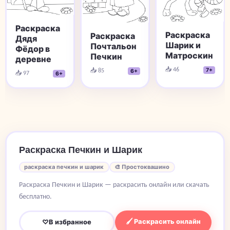
Раскраска
Раскраска
Раскраска
Дядя
Шарик и
Почтальон
Фёдор в
Матроскин
Печкин
деревне
📥 46
📥 85
7+
6+
📥 97
6+
Раскраска Печкин и Шарик
раскраска печкин и шарик
🎨 Простоквашино
Раскраска Печкин и Шарик — раскрасить онлайн или скачать
бесплатно.
🖌 Раскрасить онлайн
♡
В избранное