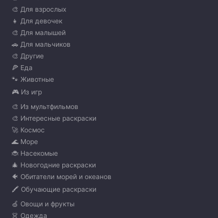
🎨 Для взрослых
👧 Для девочек
🎨 Для малышей
🚗 Для мальчиков
🎨 Другие
🍕 Еда
🐾 Животные
🎮 Из игр
🎨 Из мультфильмов
🎨 Интересные раскраски
🚀 Космос
🌊 Море
🐞 Насекомые
🎄 Новогодние раскраски
🐠 Обитатели морей и океанов
🖍️ Обучающие раскраски
🍏 Овощи и фрукты
👗 Одежда