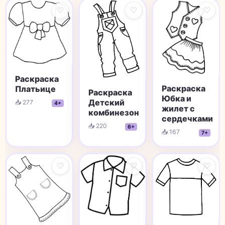
♡
♡
♡
Раскраска
Раскраска
Платьице
Раскраска
Юбка и
Детский
📥 277
4+
жилет с
комбинезон
сердечками
📥 220
6+
📥 167
7+
♡
♡
♡