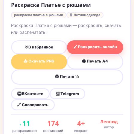
Раскраска Платье с рюшами
раскраска платье с рюшами
👗 Летняя одежда
Раскраска Платье с рюшами — раскрасить, скачать
или распечатать!
🖌 Раскрасить онлайн
♡
В избранное
📥 Скачать PNG
🖨 Печать A4
🖨 Печать ½
ВКонтакте
📨 Telegram
🔗 Скопировать
11
174
4+
Леонид
автор
раскрашивают
скачиваний
возраст