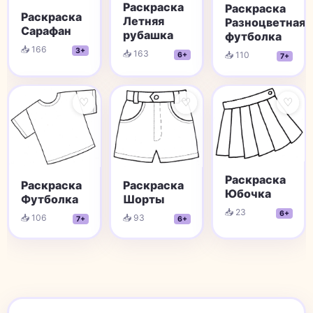
Раскраска
Раскраска
Раскраска
Летняя
Разноцветная
Сарафан
рубашка
футболка
📥 166
3+
📥 163
📥 110
6+
7+
♡
♡
♡
Раскраска
Раскраска
Раскраска
Юбочка
Шорты
Футболка
📥 23
6+
📥 93
📥 106
6+
7+