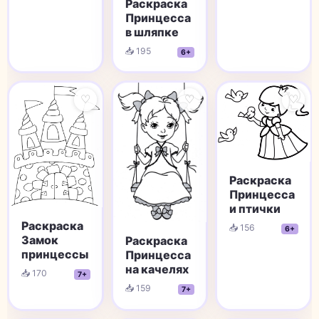
Раскраска
Принцесса
в шляпке
📥 195
6+
♡
♡
♡
Раскраска
Принцесса
и птички
Раскраска
📥 156
6+
Замок
Раскраска
принцессы
Принцесса
на качелях
📥 170
7+
📥 159
7+