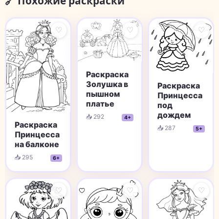
🔗 Похожие раскраски
♡
♡
♡
Раскраска
Золушка в
Раскраска
пышном
Принцесса
платье
под
дождем
📥 292
4+
Раскраска
📥 287
5+
Принцесса
на балконе
📥 295
6+
♡
♡
♡