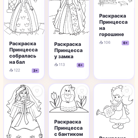
Раскраска
Принцесса
на
горошине
📥 106
Раскраска
Раскраска
6+
Принцесса
Принцесса
собралась
у замка
на бал
📥 113
6+
📥 122
3+
♡
♡
♡
Раскраска
Принцесса
с бантиком