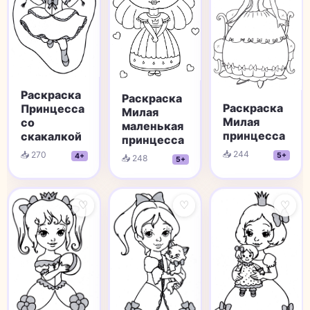
Раскраска
Раскраска
Раскраска
Принцесса
Милая
Милая
со
маленькая
принцесса
скакалкой
принцесса
📥 244
📥 270
5+
4+
📥 248
5+
♡
♡
♡