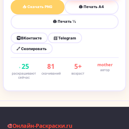
📥 Скачать PNG
🖨 Печать A4
🖨 Печать ½
ВКонтакте
📨 Telegram
🔗 Скопировать
25
81
5+
mother
автор
раскрашивают
скачиваний
возраст
сейчас
🎨
Онлайн-Раскраски.ru