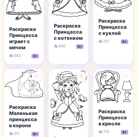
Раскраска
Раскраска
Принцесса
Раскраска
Принцесса
с куклой
Принцесса
с котенком
играет с
📥 217
6+
📥 240
мячом
5+
📥 242
3+
♡
♡
♡
Раскраска
Раскраска
Маленькая
Принцесса
принцесса
в кресле
в короне
📥 175
4+
📥 211
6+