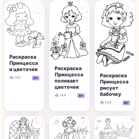
♡
♡
♡
Раскраска
Принцесса
Раскраска
и цветочек
Принцесса
Раскраска
📥 145
4+
поливает
Принцесса
цветочек
рисует
бабочку
📥 144
5+
📥 144
6+
♡
♡
♡