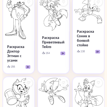
♡
♡
♡
Раскраска
Соник в
Раскраска
боевой
Приветливый
стойке
Раскраска
Тейлз
Доктор
📥 238
6+
📥 264
3+
Эггман с
усами
📥 286
3+
♡
♡
♡