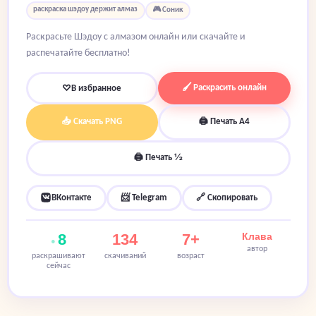
раскраска шэдоу держит алмаз
🎮 Соник
Раскрасьте Шэдоу с алмазом онлайн или скачайте и
распечатайте бесплатно!
🖌 Раскрасить онлайн
♡
В избранное
📥 Скачать PNG
🖨 Печать A4
🖨 Печать ½
ВКонтакте
📨 Telegram
🔗 Скопировать
8
134
7+
Клава
автор
раскрашивают
скачиваний
возраст
сейчас