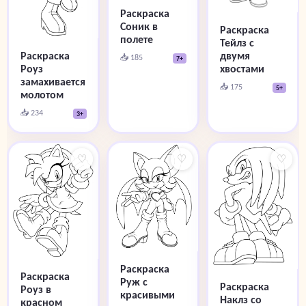
Раскраска
Соник в
Раскраска
полете
Тейлз с
Раскраска
двумя
📥 185
7+
Роуз
хвостами
замахивается
📥 175
5+
молотом
📥 234
3+
♡
♡
♡
Раскраска
Раскраска
Руж с
Раскраска
Роуз в
красивыми
Наклз со
красном