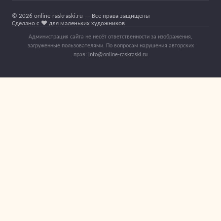
© 2026 online-raskraski.ru — Все права защищены
Сделано с ❤️ для маленьких художников
Администрация сайта не несёт ответственности за изображения,
загруженные пользователями. По вопросам нарушения авторских
прав:
info@online-raskraski.ru