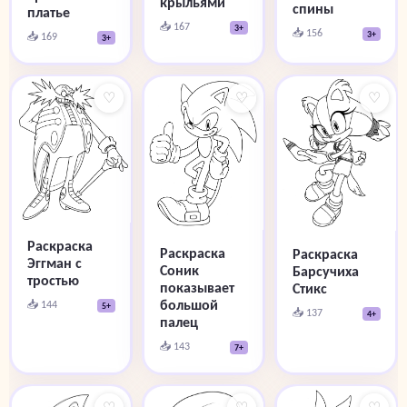
крыльями
спины
платье
📥 167
3+
📥 156
3+
📥 169
3+
♡
♡
♡
Раскраска
Раскраска
Раскраска
Эггман с
Соник
Барсучиха
тростью
показывает
Стикс
большой
📥 144
5+
📥 137
4+
палец
📥 143
7+