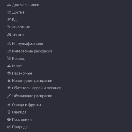
🚗 Для мальчиков
🎨 Другие
🍕 Еда
🐾 Животные
🎮 Из игр
🎨 Из мультфильмов
🎨 Интересные раскраски
🚀 Космос
🌊 Море
🐞 Насекомые
🎄 Новогодние раскраски
🐠 Обитатели морей и океанов
🖍️ Обучающие раскраски
🍏 Овощи и фрукты
👗 Одежда
🎃 Праздники
🌿 Природа