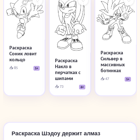
♡
♡
♡
Раскраска
Раскраска
Соник ловит
Сильвер в
кольцо
Раскраска
массивных
Наклз в
📥 85
5+
ботинках
перчатках с
шипами
📥 47
5+
📥 73
6+
Раскраска Шэдоу держит алмаз