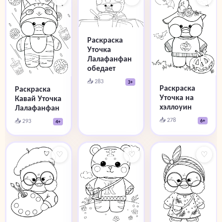
Раскраска
Уточка
Лалафанфан
обедает
📥 283
3+
Раскраска
Раскраска
Уточка на
Кавай Уточка
хэллоуин
Лалафанфан
📥 278
📥 293
6+
4+
♡
♡
♡