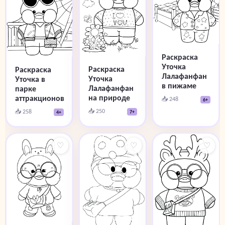
Раскраска
Уточка
Раскраска
Раскраска
Лалафанфан
Уточка
Уточка в
в пижаме
Лалафанфан
парке
на природе
аттракционов
📥 248
6+
📥 250
📥 258
7+
4+
♡
♡
♡