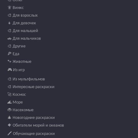
🧚 Винкс
🎨 Для взрослых
👧 Для девочек
🎨 Для малышей
🚗 Для мальчиков
🎨 Другие
🍕 Еда
🐾 Животные
🎮 Из игр
🎨 Из мультфильмов
🎨 Интересные раскраски
🚀 Космос
🌊 Море
🐞 Насекомые
🎄 Новогодние раскраски
🐠 Обитатели морей и океанов
🖍️ Обучающие раскраски