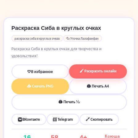
Раскраска Сиба в круглых очках
раскраска сиба в круглых очках
🦆 Уточка Лалафанфан
Раскраска Сиба в круглых очках для творчества и
удовольствия!
🖌 Раскрасить онлайн
♡
В избранное
📥 Скачать PNG
🖨 Печать A4
🖨 Печать ½
ВКонтакте
📨 Telegram
🔗 Скопировать
16
58
4+
Ксюша