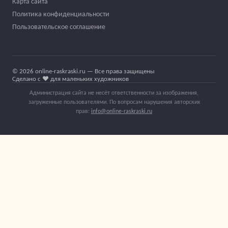
Карта сайта
Политика конфиденциальности
Пользовательское соглашение
© 2026 online-raskraski.ru — Все права защищены
Сделано с ❤️ для маленьких художников
Администрация сайта не несёт ответственности за изображения,
загруженные пользователями. По вопросам нарушения авторских
прав:
info@online-raskraski.ru