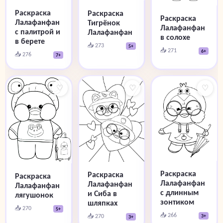
Раскраска
Раскраска
Раскраска
Лалафанфан
Тигрёнок
Лалафанфан
с палитрой и
Лалафанфан
в солохе
в берете
📥 273
5+
📥 271
6+
📥 276
7+
♡
♡
♡
Раскраска
Раскраска
Раскраска
Лалафанфан
Лалафанфан
Лалафанфан
с длинным
и Сиба в
лягушонок
зонтиком
шляпках
📥 270
5+
📥 266
📥 270
3+
3+