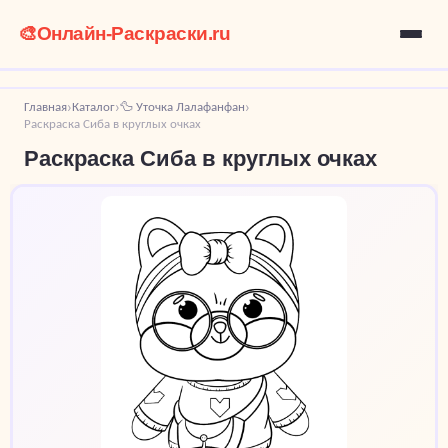
🎨
Онлайн-Раскраски.ru
Главная
Каталог
🦆 Уточка Лалафанфан
›
›
›
Раскраска Сиба в круглых очках
Раскраска Сиба в круглых очках