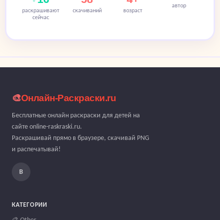
автор
раскрашивают
скачиваний
возраст
сейчас
🎨
Онлайн-Раскраски.ru
Бесплатные онлайн раскраски для детей на
сайте online-raskraski.ru.
Раскрашивай прямо в браузере, скачивай PNG
и распечатывай!
В
КАТЕГОРИИ
🎨 Other