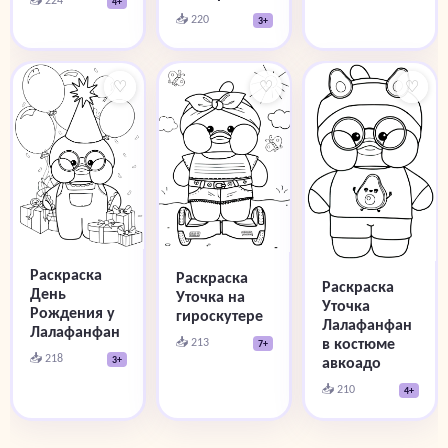
4+
📥 220
3+
♡
♡
♡
Раскраска
Раскраска
Раскраска
День
Уточка на
Уточка
Рождения у
гироскутере
Лалафанфан
Лалафанфан
📥 213
в костюме
7+
📥 218
3+
авкоадо
📥 210
4+