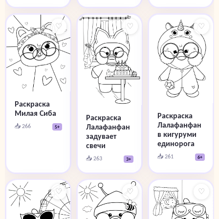
♡
♡
♡
Раскраска
Милая Сиба
Раскраска
Раскраска
Лалафанфан
📥 266
Лалафанфан
5+
в кигуруми
задувает
единорога
свечи
📥 261
6+
📥 263
3+
♡
♡
♡