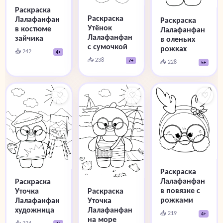
Раскраска
Раскраска
Лалафанфан
Раскраска
Утёнок
в костюме
Лалафанфан
Лалафанфан
зайчика
в оленьих
с сумочкой
рожках
📥 242
4+
📥 238
7+
📥 228
5+
♡
♡
♡
Раскраска
Лалафанфан
Раскраска
в повязке с
Уточка
Раскраска
рожками
Лалафанфан
Уточка
художница
Лалафанфан
📥 219
4+
на море
📥 224