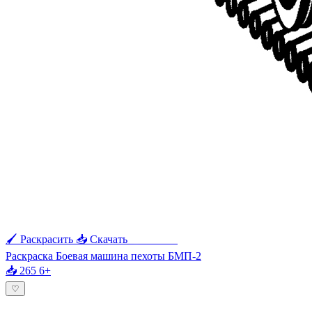
🖌 Раскрасить
📥 Скачать
🖨 Печать
Раскраска Боевая машина пехоты БМП-2
📥 265
6+
♡