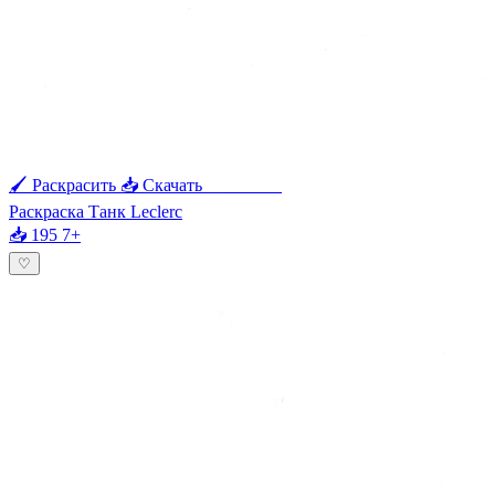
🖌 Раскрасить
📥 Скачать
🖨 Печать
Раскраска Танк Leclerc
📥 195
7+
♡