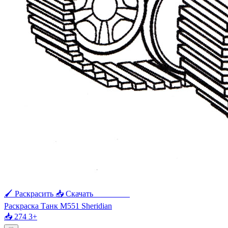
🖌 Раскрасить
📥 Скачать
🖨 Печать
Раскраска Танк M551 Sheridian
📥 274
3+