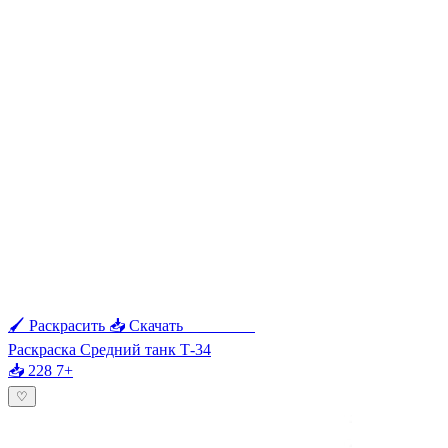
🖌 Раскрасить
📥 Скачать
🖨 Печать
Раскраска Средний танк Т-34
📥 228
7+
♡