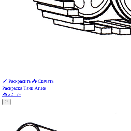
🖌 Раскрасить
📥 Скачать
🖨 Печать
Раскраска Танк Ariete
📥 221
7+
♡