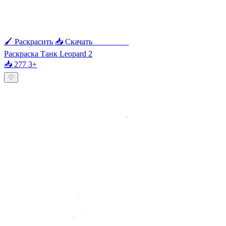
🖌 Раскрасить
📥 Скачать
🖨 Печать
Раскраска Танк Leopard 2
📥 277
3+
♡