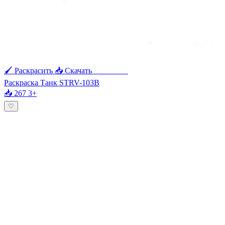
🖌 Раскрасить
📥 Скачать
🖨 Печать
Раскраска Танк STRV-103B
📥 267
3+
♡