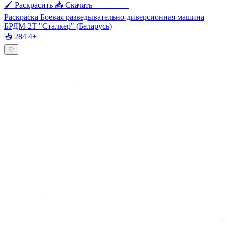
🖌 Раскрасить
📥 Скачать
🖨 Печать
Раскраска Боевая разведывательно-диверсионная машина
БРДМ-2Т "Сталкер" (Беларусь)
📥 284
4+
♡