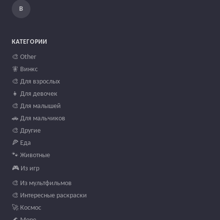
В
КАТЕГОРИИ
🎨 Other
🧚 Винкс
🎨 Для взрослых
👧 Для девочек
🎨 Для малышей
🚗 Для мальчиков
🎨 Другие
🍕 Еда
🐾 Животные
🎮 Из игр
🎨 Из мультфильмов
🎨 Интересные раскраски
🚀 Космос
🌊 Море