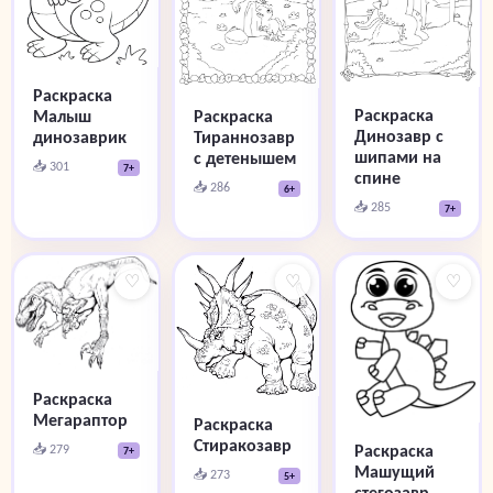
Раскраска
Раскраска
Раскраска
Малыш
Динозавр с
Тираннозавр
динозаврик
шипами на
с детенышем
📥 301
7+
спине
📥 286
6+
📥 285
7+
♡
♡
♡
Раскраска
Мегараптор
Раскраска
Стиракозавр
Раскраска
📥 279
7+
Машущий
📥 273
5+
стегозавр