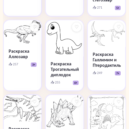
📥 271
5+
♡
♡
♡
Раскраска
Раскраска
Аллозавр
Галлимим и
Раскраска
📥 257
Птеродактиль
3+
Трогательный
📥 249
7+
диплодок
📥 255
6+
♡
♡
♡
Раскраска