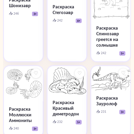
Шонизавр
Раскраска
Стегозавр
📥 246
3+
📥 242
6+
Раскраска
Спинозавр
греется на
солнышке
📥 242
5+
♡
♡
♡
Раскраска
Раскраска
Зауролоф
Красивый
Раскраска
📥 231
3+
диметродон
Моллюски
Аммониты
📥 232
5+
📥 240
3+