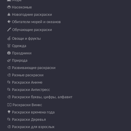
🐞 Насекомые
🎄 Новогодние раскраски
🐠 Обитатели морей и океанов
🖍️ Обучающие раскраски
🍏 Овощи и фрукты
👗 Одежда
🎃 Праздники
🌿 Природа
🎨 Развивающие раскраски
🎨 Разные раскраски
📂 Раскраски Аниме
📂 Раскраски Антистресс
🎨 Раскраски буквы, цифры, алфавит
🧚‍♀️ Раскраски Винкс
🌳 Раскраски времена года
📂 Раскраски Деревья
🎨 Раскраски для взрослых