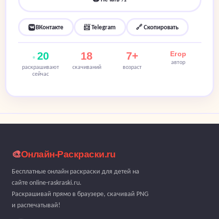
ВКонтакте
📨 Telegram
🔗 Скопировать
20
18
7+
Егор
автор
раскрашивают
скачиваний
возраст
сейчас
🎨
Онлайн-Раскраски.ru
Бесплатные онлайн раскраски для детей на
сайте online-raskraski.ru.
Раскрашивай прямо в браузере, скачивай PNG
и распечатывай!