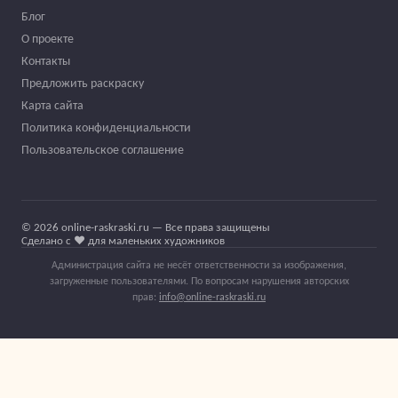
Блог
О проекте
Контакты
Предложить раскраску
Карта сайта
Политика конфиденциальности
Пользовательское соглашение
© 2026 online-raskraski.ru — Все права защищены
Сделано с ❤️ для маленьких художников
Администрация сайта не несёт ответственности за изображения,
загруженные пользователями. По вопросам нарушения авторских
прав:
info@online-raskraski.ru