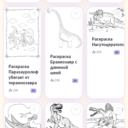
♡
♡
♡
Раскраска
Насутоцератопс
📥 209
6+
Раскраска
Брахиозавр с
Раскраска
длинной
Паразауролоф
шеей
убегает от
📥 226
5+
тираннозавра
📥 226
7+
♡
♡
♡