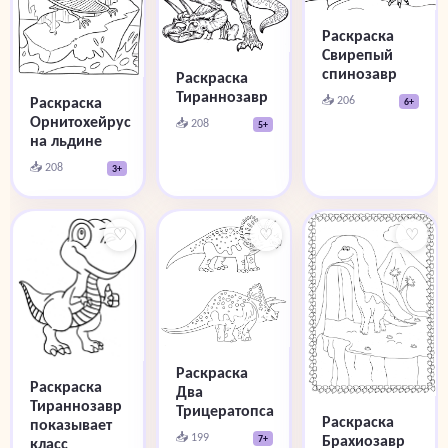
Раскраска
Свирепый
спинозавр
Раскраска
Тираннозавр
📥 206
Раскраска
6+
Орнитохейрус
📥 208
5+
на льдине
📥 208
3+
♡
♡
♡
Раскраска
Раскраска
Два
Тираннозавр
Трицератопса
Раскраска
показывает
📥 199
Брахиозавр
7+
класс