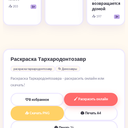
возвращается
📥 203
5+
домой
📥 197
3+
Раскраска Тархародонтозавр
раскраска тархародонтозавр
📂 Динозавры
Раскраска Тархародонтозавра - раскрасить онлайн или
скачать!
🖌 Раскрасить онлайн
♡
В избранное
📥 Скачать PNG
🖨 Печать A4
🖨 Печать ½