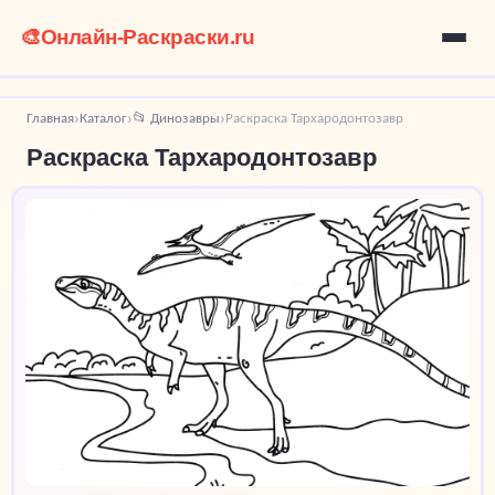
🎨
Онлайн-Раскраски.ru
Главная
Каталог
📂 Динозавры
Раскраска Тархародонтозавр
›
›
›
Раскраска Тархародонтозавр