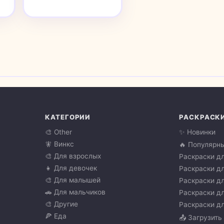
КАТЕГОРИИ
РАСКРАСК
🎨 Other
✨ Новинки
🧚 Винкс
🔥 Популярн
🎨 Для взрослых
Раскраски дл
👧 Для девочек
Раскраски дл
🎨 Для малышей
Раскраски дл
🚗 Для мальчиков
Раскраски дл
🎨 Другие
Раскраски дл
🍕 Еда
📤 Загрузить