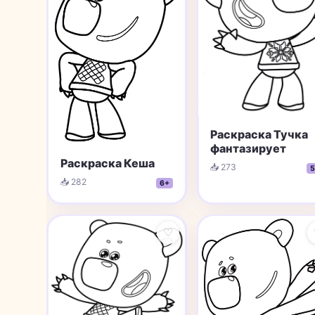
Раскраска Тучка
фантазирует
Раскраска Кеша
📥 273
5
📥 282
6+
♡