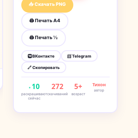
📥 Скачать PNG
🖨 Печать A4
🖨 Печать ½
ВКонтакте
📨 Telegram
🔗 Скопировать
10
272
5+
Тихон
автор
раскрашивают
скачиваний
возраст
сейчас