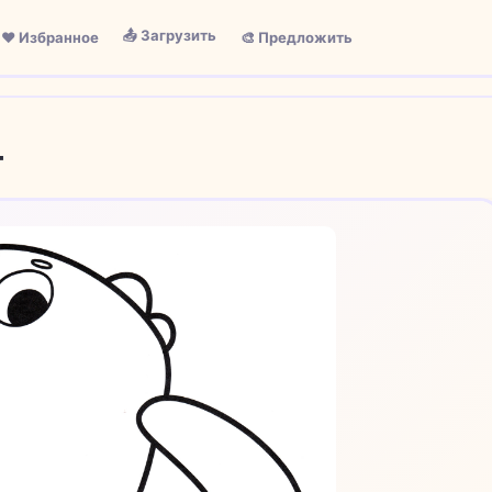
📤 Загрузить
❤️ Избранное
🎨 Предложить
т