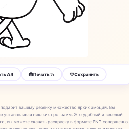
🖨
♡
ать A4
Печать ½
Сохранить
ая подарит вашему ребенку множество ярких эмоций. Вы
не устанавливая никаких программ. Это удобный и веселый
го, вы можете скачать раскраску в формате PNG совершенно
раскраску на весь лист или на пол листа, в зависимости от