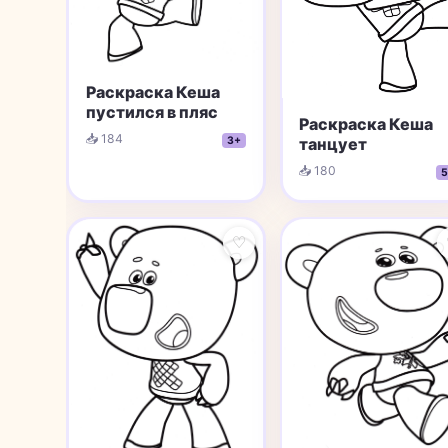
Раскраска Кеша
пустился в пляс
Раскраска Кеша
📥 184
3+
танцует
📥 180
5
♡