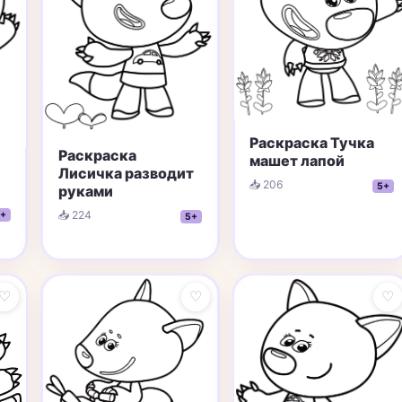
Раскраска Тучка
Раскраска
машет лапой
Лисичка разводит
📥 206
5+
руками
📥 224
+
5+
♡
♡
♡