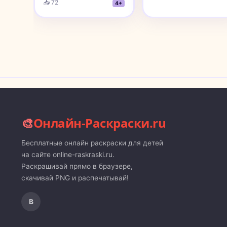
📥 72
4+
🎨
Онлайн-Раскраски.ru
Бесплатные онлайн раскраски для детей
на сайте online-raskraski.ru.
Раскрашивай прямо в браузере,
скачивай PNG и распечатывай!
В