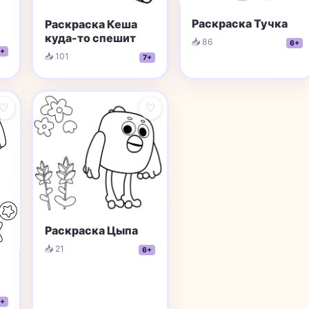
Раскраска Тучка
Раскраска Кеша
куда-то спешит
📥 86
6+
+
📥 101
7+
♡
♡
Раскраска Цыпа
📥 21
6+
+