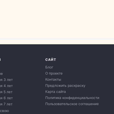
И
САЙТ
Блог
О проекте
ые
Контакты
я 3 лет
Предложить раскраску
я 4 лет
Карта сайта
я 5 лет
Политика конфиденциальности
я 6 лет
Пользовательское соглашение
я 7 лет
 свою