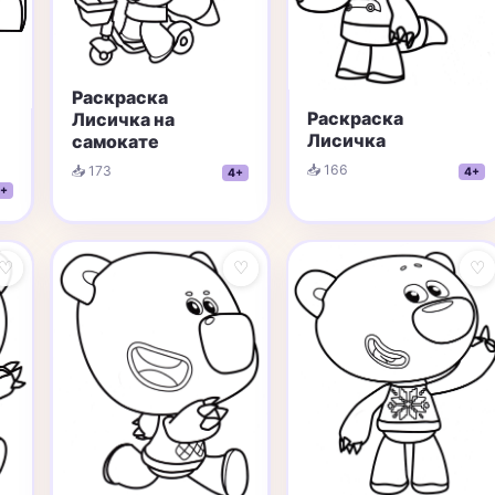
Раскраска
Раскраска
Лисичка на
Лисичка
самокате
📥 166
📥 173
4+
4+
+
♡
♡
♡