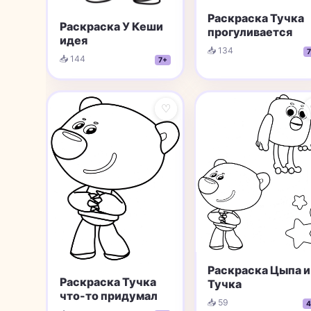
Раскраска Тучка
Раскраска У Кеши
прогуливается
идея
📥 134
7
📥 144
7+
♡
Раскраска Цыпа и
Раскраска Тучка
Тучка
что-то придумал
📥 59
4