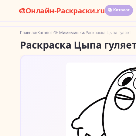
🎨
Онлайн-Раскраски.ru
📚 Каталог
Главная
›
Каталог
›
🐻 Мимимишки
›
Раскраска Цыпа гуляет
Раскраска Цыпа гуляе