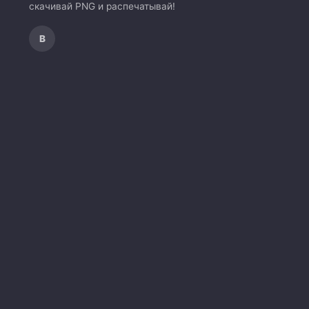
скачивай PNG и распечатывай!
В