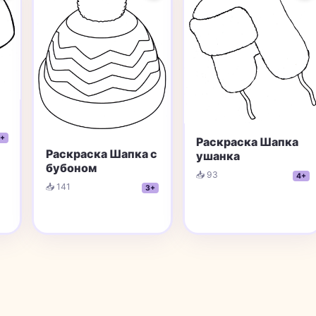
+
Раскраска Шапка
Раскраска Шапка с
ушанка
бубоном
📥 93
4+
📥 141
3+