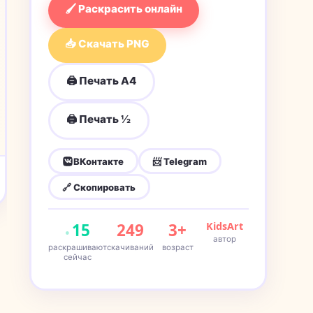
🖌 Раскрасить онлайн
📥 Скачать PNG
🖨 Печать A4
🖨 Печать ½
ВКонтакте
📨 Telegram
🔗 Скопировать
15
249
3+
KidsArt
автор
раскрашивают
скачиваний
возраст
сейчас