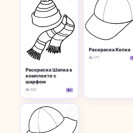
Раскраска Кепка
📥 177
7
Раскраска Шапка в
комплекте с
шарфом
📥 220
5+
♡