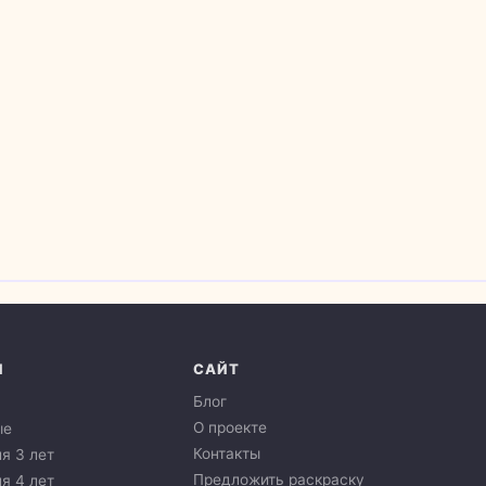
И
САЙТ
Блог
О проекте
ые
Контакты
я 3 лет
Предложить раскраску
я 4 лет