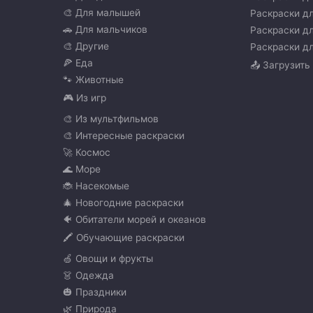
🎨 Для малышей
Раскраски дл
🚗 Для мальчиков
Раскраски дл
🎨 Другие
Раскраски дл
🍕 Еда
📤 Загрузить
🐾 Животные
🎮 Из игр
🎨 Из мультфильмов
🎨 Интересные раскраски
🚀 Космос
🌊 Море
🐞 Насекомые
🎄 Новогодние раскраски
🐠 Обитатели морей и океанов
🖍️ Обучающие раскраски
🍏 Овощи и фрукты
👗 Одежда
🎃 Праздники
🌿 Природа