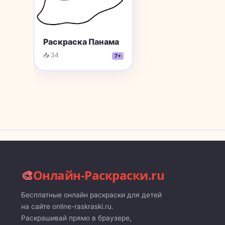
Раскраска Панама
📥 34
7+
🎨
Онлайн-Раскраски.ru
Бесплатные онлайн раскраски для детей
на сайте online-raskraski.ru.
Раскрашивай прямо в браузере,