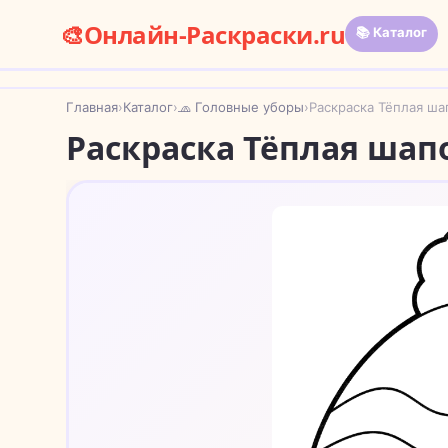
🎨
Онлайн-Раскраски.ru
📚 Каталог
Главная
›
Каталог
›
🧢 Головные уборы
›
Раскраска Тёплая ша
Раскраска Тёплая шап