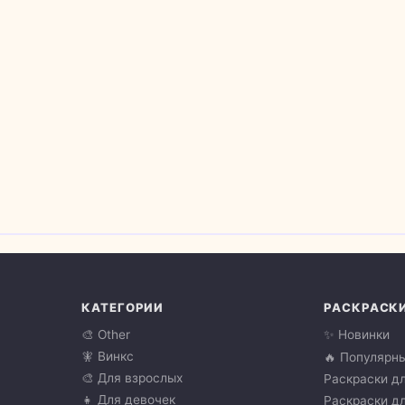
КАТЕГОРИИ
РАСКРАСК
🎨 Other
✨ Новинки
🧚 Винкс
🔥 Популярн
🎨 Для взрослых
Раскраски дл
👧 Для девочек
Раскраски дл