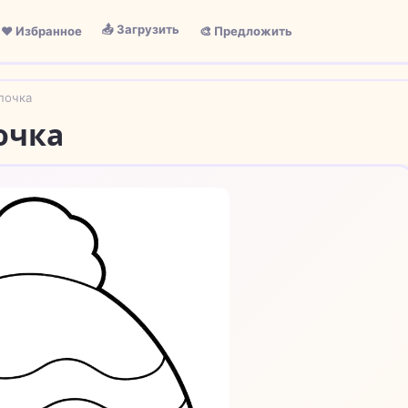
📤 Загрузить
❤️ Избранное
🎨 Предложить
почка
очка