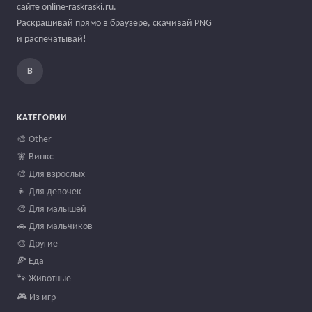
сайте online-raskraski.ru.
Раскрашивай прямо в браузере, скачивай PNG
и распечатывай!
В
КАТЕГОРИИ
🎨 Other
🧚 Винкс
🎨 Для взрослых
👧 Для девочек
🎨 Для малышей
🚗 Для мальчиков
🎨 Другие
🍕 Еда
🐾 Животные
🎮 Из игр