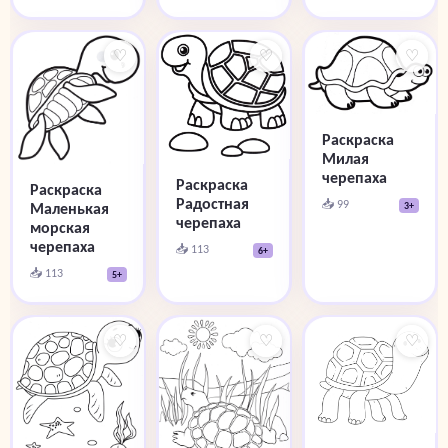
♡
♡
♡
Раскраска
Милая
черепаха
Раскраска
Раскраска
Радостная
📥 99
3+
Маленькая
черепаха
морская
черепаха
📥 113
6+
📥 113
5+
♡
♡
♡