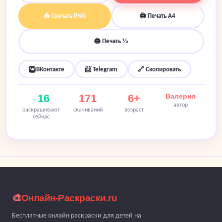
📥 Скачать PNG
🖨 Печать A4
🖨 Печать ½
ВКонтакте
📨 Telegram
🔗 Скопировать
16
171
6+
Валерия
автор
раскрашивают
скачиваний
возраст
сейчас
🎨
Онлайн-Раскраски.ru
Бесплатные онлайн раскраски для детей на