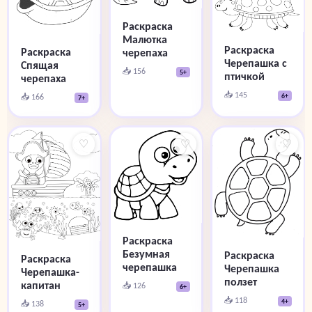
Раскраска
Малютка
Раскраска
Раскраска
черепаха
Черепашка с
Спящая
📥 156
5+
птичкой
черепаха
📥 145
📥 166
6+
7+
♡
♡
♡
Раскраска
Безумная
Раскраска
Раскраска
черепашка
Черепашка
Черепашка-
ползет
капитан
📥 126
6+
📥 118
4+
📥 138
5+