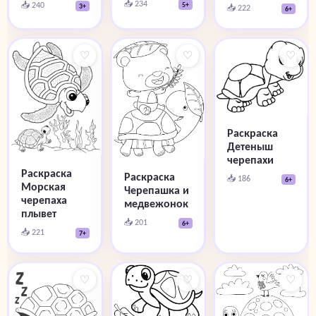
📥 234
📥 240
5+
3+
📥 222
6+
♡
♡
♡
Раскраска
Детеныш
черепахи
Раскраска
Раскраска
📥 186
6+
Морская
Черепашка и
черепаха
медвежонок
плывет
📥 201
6+
📥 221
7+
♡
♡
♡