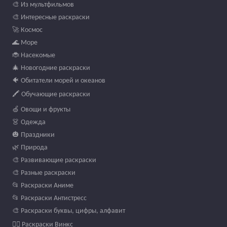
🎨 Из мультфильмов
🎨 Интересные раскраски
🚀 Космос
🌊 Море
🐞 Насекомые
🎄 Новогодние раскраски
🐠 Обитатели морей и океанов
🖍️ Обучающие раскраски
🍏 Овощи и фрукты
👗 Одежда
🎃 Праздники
🌿 Природа
🎨 Развивающие раскраски
🎨 Разные раскраски
📂 Раскраски Аниме
📂 Раскраски Антистресс
🎨 Раскраски буквы, цифры, алфавит
🧚‍♀️ Раскраски Винкс