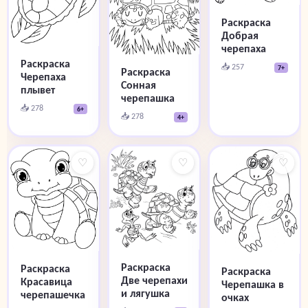
Раскраска
Добрая
черепаха
Раскраска
📥 257
7+
Раскраска
Черепаха
Сонная
плывет
черепашка
📥 278
6+
📥 278
4+
♡
♡
♡
Раскраска
Раскраска
Раскраска
Две черепахи
Красавица
Черепашка в
и лягушка
черепашечка
очках