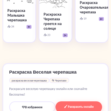
Раскраска
Очаровательная
Раскраска
черепаха
Раскраска
Малышка
📥 19
Черепаха
6+
черепашка
греется на
📥 34
4+
солнце
📥 23
3+
Раскраска Веселая черепашка
раскраска веселая черепашка
📂 Черепахи
Раскрасьте веселую черепашку онлайн или скачайте
бесплатно!
🖌 Раскрасить онлайн
♡
В избранное