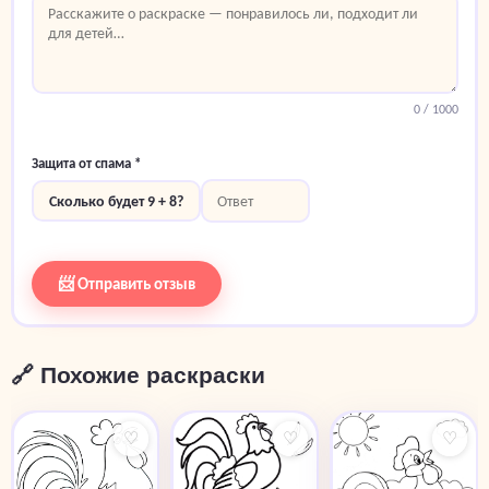
0
/ 1000
Защита от спама *
Сколько будет 9 + 8?
📨 Отправить отзыв
🔗 Похожие раскраски
♡
♡
♡