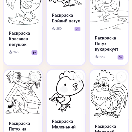
Раскраска
Бойкий петух
📥 250
7+
Раскраска
Раскраска
Красавец
Петух
петушок
кукарекует
📥 265
5+
📥 223
3+
♡
♡
♡
Раскраска
Раскраска
Раскраска
Маленький
Петух на
Молодой