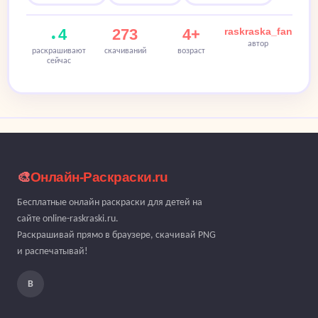
4
273
4+
raskraska_fan
автор
раскрашивают
скачиваний
возраст
сейчас
🎨
Онлайн-Раскраски.ru
Бесплатные онлайн раскраски для детей на
сайте online-raskraski.ru.
Раскрашивай прямо в браузере, скачивай PNG
и распечатывай!
В