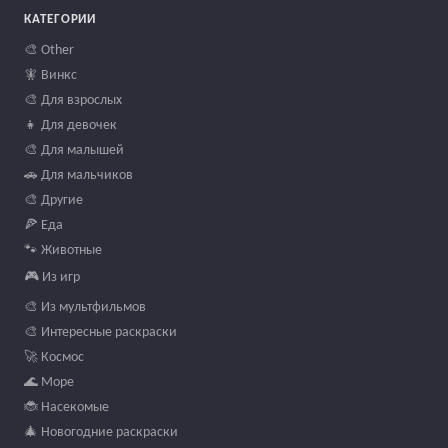
КАТЕГОРИИ
🎨 Other
🧚 Винкс
🎨 Для взрослых
👧 Для девочек
🎨 Для малышей
🚗 Для мальчиков
🎨 Другие
🍕 Еда
🐾 Животные
🎮 Из игр
🎨 Из мультфильмов
🎨 Интересные раскраски
🚀 Космос
🌊 Море
🐞 Насекомые
🎄 Новогодние раскраски