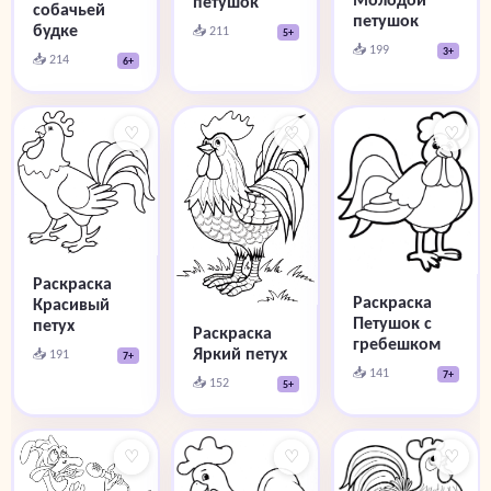
петушок
собачьей
петушок
будке
📥 211
5+
📥 199
3+
📥 214
6+
♡
♡
♡
Раскраска
Раскраска
Красивый
Петушок с
петух
Раскраска
гребешком
Яркий петух
📥 191
7+
📥 141
7+
📥 152
5+
♡
♡
♡