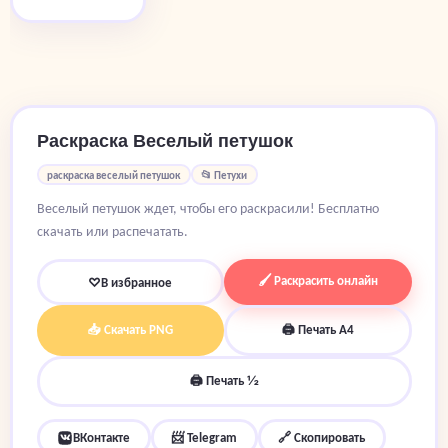
Раскраска Веселый петушок
раскраска веселый петушок
📂 Петухи
Веселый петушок ждет, чтобы его раскрасили! Бесплатно
скачать или распечатать.
🖌 Раскрасить онлайн
♡
В избранное
📥 Скачать PNG
🖨 Печать A4
🖨 Печать ½
ВКонтакте
📨 Telegram
🔗 Скопировать