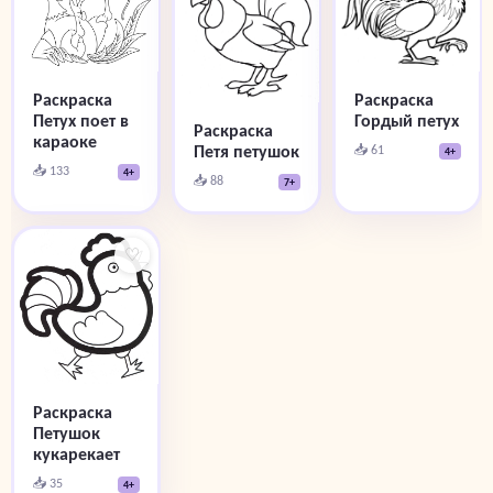
Раскраска
Раскраска
Гордый петух
Петух поет в
Раскраска
караоке
📥 61
Петя петушок
4+
📥 133
4+
📥 88
7+
♡
Раскраска
Петушок
кукарекает
📥 35
4+