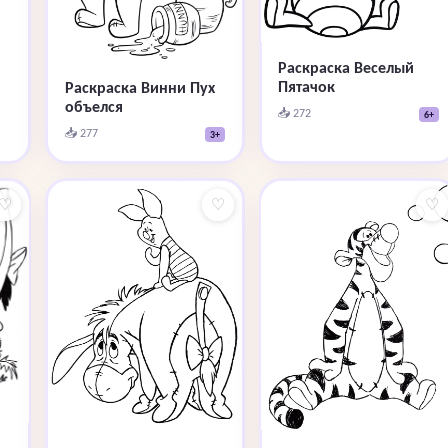
Раскраска Веселый
Пятачок
Раскраска Винни Пух
объелся
📥 272
6+
📥 277
3+
♡
♡
♡