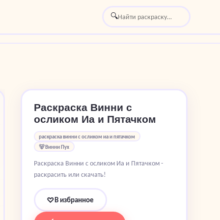
🔍
Раскраска Винни с
осликом Иа и Пятачком
раскраска винни с осликом иа и пятачком
🐻 Винни Пух
Раскраска Винни с осликом Иа и Пятачком -
раскрасить или скачать!
В избранное
♡