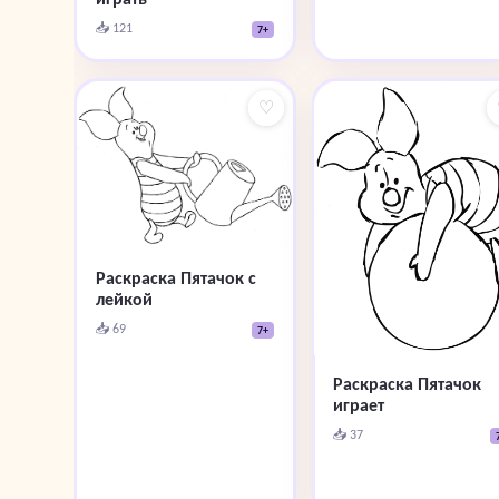
📥 121
7+
♡
Раскраска Пятачок с
лейкой
📥 69
7+
Раскраска Пятачок
играет
📥 37