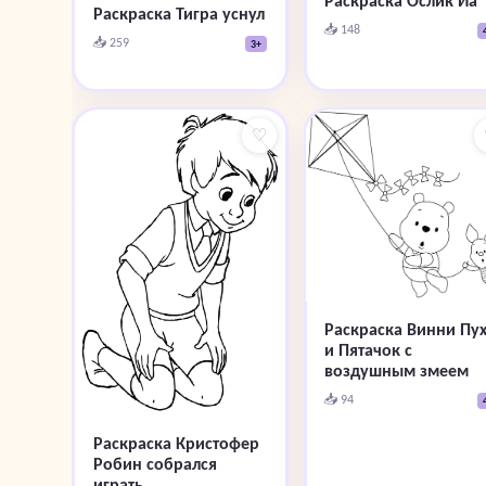
Раскраска Ослик Иа
Раскраска Тигра уснул
📥 148
📥 259
3+
♡
Раскраска Винни Пу
и Пятачок с
воздушным змеем
📥 94
Раскраска Кристофер
Робин собрался
играть