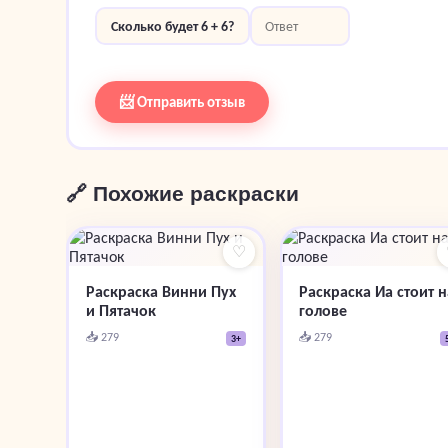
Сколько будет 6 + 6?
📨 Отправить отзыв
🔗 Похожие раскраски
♡
Раскраска Винни Пух
Раскраска Иа стоит н
и Пятачок
голове
📥 279
📥 279
3+