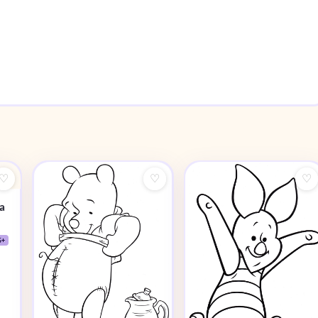
♡
♡
♡
а
5+