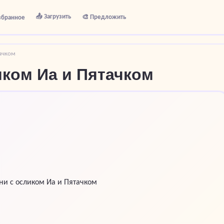
📤 Загрузить
🎨 Предложить
збранное
тачком
иком Иа и Пятачком