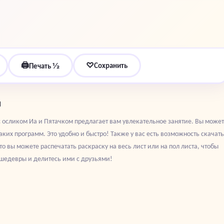
🖨
♡
Сохранить
Печать ½
м
с осликом Иа и Пятачком предлагает вам увлекательное занятие. Вы може
ких программ. Это удобно и быстро! Также у вас есть возможность скачать
о вы можете распечатать раскраску на весь лист или на пол листа, чтобы
 шедевры и делитесь ими с друзьями!