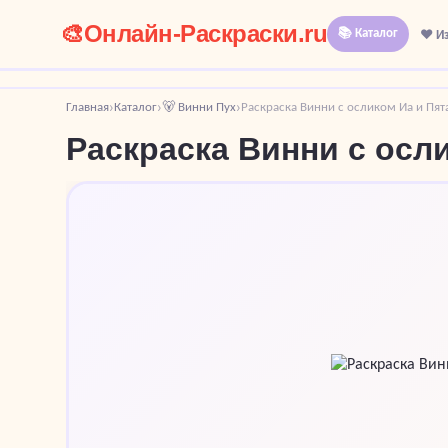
🎨
Онлайн-Раскраски.ru
📚 Каталог
❤️ И
Главная
Каталог
🐻 Винни Пух
Раскраска Винни с осликом Иа и Пя
›
›
›
Раскраска Винни с осл