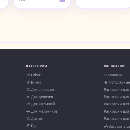
КАТЕГОРИИ
РАСКРАСКИ
🎨 Other
✨ Новинки
🧚 Винкс
🔥 Популярные
🎨 Для взрослых
Раскраски для 
👧 Для девочек
Раскраски для 
🎨 Для малышей
Раскраски для 
🚗 Для мальчиков
Раскраски для 
🎨 Другие
Раскраски для 
🍕 Еда
📤 Загрузить с