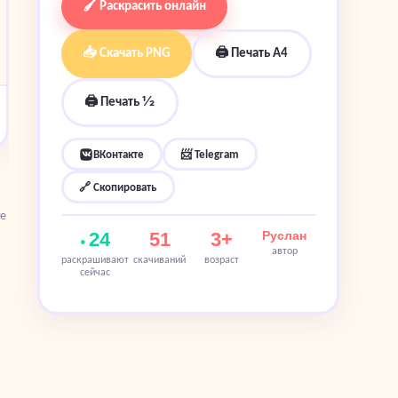
🖌 Раскрасить онлайн
📥 Скачать PNG
🖨 Печать A4
🖨 Печать ½
ВКонтакте
📨 Telegram
🔗 Скопировать
те
24
51
3+
Руслан
автор
раскрашивают
скачиваний
возраст
сейчас