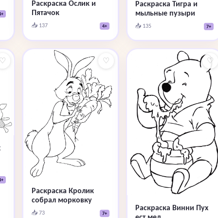
Раскраска Ослик и
Раскраска Тигра и
Пятачок
мыльные пузыри
4+
📥 137
📥 135
4+
7+
♡
♡
♡
х
4+
Раскраска Кролик
собрал морковку
Раскраска Винни Пух
📥 73
7+
ест мед