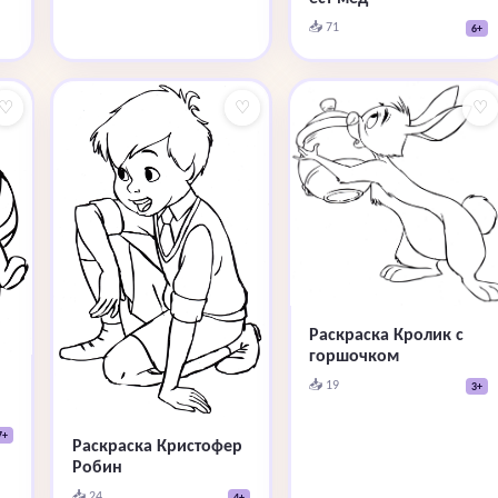
📥 71
6+
♡
♡
♡
Раскраска Кролик с
горшочком
📥 19
3+
7+
Раскраска Кристофер
Робин
📥 24
4+