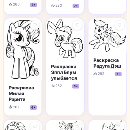
📥 286
7+
📥 280
7+
♡
♡
♡
Раскраска
Радуга Дэш
Раскраска
Эппл Блум
📥 262
7+
улыбается
📥 262
3+
Раскраска
Милая
Рарити
📥 267
6+
♡
♡
♡