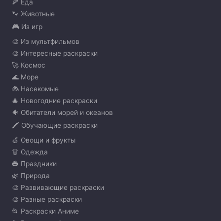
🍕 Еда
🐾 Животные
🎮 Из игр
🎨 Из мультфильмов
🎨 Интересные раскраски
🚀 Космос
🌊 Море
🐞 Насекомые
🎄 Новогодние раскраски
🐠 Обитатели морей и океанов
🖍️ Обучающие раскраски
🍏 Овощи и фрукты
👗 Одежда
🎃 Праздники
🌿 Природа
🎨 Развивающие раскраски
🎨 Разные раскраски
📂 Раскраски Аниме