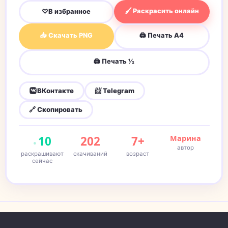
🖌 Раскрасить онлайн
♡
В избранное
📥 Скачать PNG
🖨 Печать A4
🖨 Печать ½
ВКонтакте
📨 Telegram
🔗 Скопировать
10
202
7+
Марина
автор
раскрашивают
скачиваний
возраст
сейчас