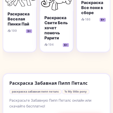
Раскраска
Все пони в
сборе
Раскраска
Раскраска
Веселая
📥 186
6+
Свити Бель
Пинки Пай
хочет
📥 199
3+
помочь
Рарити
📥 194
6+
Раскраска Забавная Пипп Петалс
раскраска забавная пипп петалс
🦄 My little pony
Раскрасьте Забавную Пипп Петалс онлайн или
скачайте бесплатно!