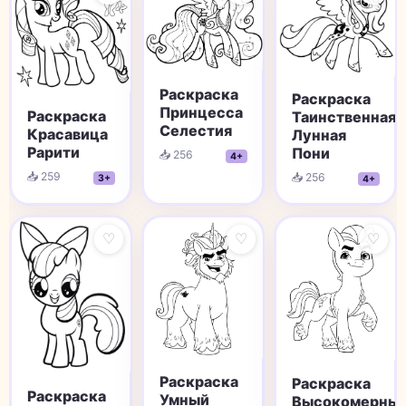
Раскраска
Раскраска
Принцесса
Раскраска
Таинственная
Селестия
Красавица
Лунная
Рарити
Пони
📥 256
4+
📥 259
📥 256
3+
4+
♡
♡
♡
Раскраска
Раскраска
Раскраска
Умный
Высокомерны