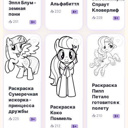
Эппл Блум -
Альфабиттл
Спраут
земная
Кловерлиф
📥 232
4+
пони
📥 229
5+
📥 251
3+
♡
♡
♡
Раскраска
Раскраска
Пипп
Сумеречная
Петалс
искорка -
готовится к
принцесса
Раскраска
полету
дружбы
Коко
📥 210
3+
Поммель
📥 225
3+
📥 212
5+