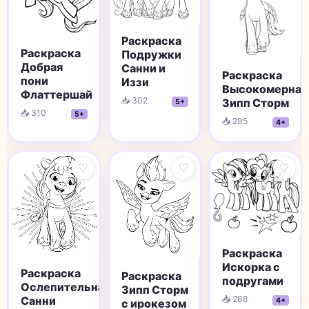
Раскраска
Раскраска
Подружки
Добрая
Санни и
Раскраска
пони
Иззи
Высокомерная
Флаттершай
📥 302
Зипп Сторм
5+
📥 310
5+
📥 295
4+
♡
♡
♡
Раскраска
Искорка с
Раскраска
Раскраска
подругами
Ослепительная
Зипп Сторм
Санни
📥 268
4+
с ирокезом