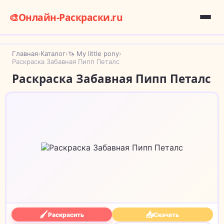
🎨
Онлайн-Раскраски.ru
Главная
›
Каталог
›
🦄 My little pony
›
Раскраска Забавная Пипп Петалс
Раскраска Забавная Пипп Петалс
🖌
📥
Раскрасить
Скачать