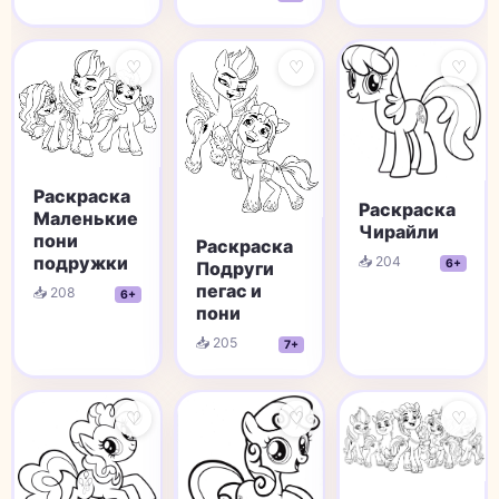
♡
♡
♡
Раскраска
Раскраска
Маленькие
Чирайли
пони
Раскраска
подружки
📥 204
6+
Подруги
пегас и
📥 208
6+
пони
📥 205
7+
♡
♡
♡