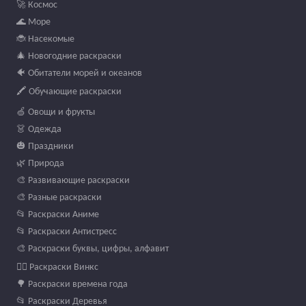
🚀 Космос
🌊 Море
🐞 Насекомые
🎄 Новогодние раскраски
🐠 Обитатели морей и океанов
🖍️ Обучающие раскраски
🍏 Овощи и фрукты
👗 Одежда
🎃 Праздники
🌿 Природа
🎨 Развивающие раскраски
🎨 Разные раскраски
📂 Раскраски Аниме
📂 Раскраски Антистресс
🎨 Раскраски буквы, цифры, алфавит
🧚‍♀️ Раскраски Винкс
🌳 Раскраски времена года
📂 Раскраски Деревья