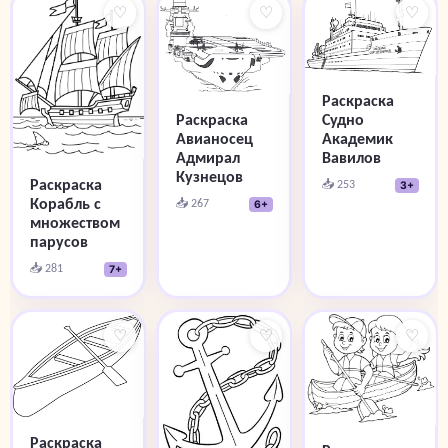
♡
♡
♡
Раскраска
Судно
Раскраска
Академик
Авианосец
Вавилов
Адмирал
Кузнецов
Раскраска
📥 253
3+
Корабль с
📥 267
6+
множеством
парусов
📥 281
7+
♡
♡
♡
Раскраска