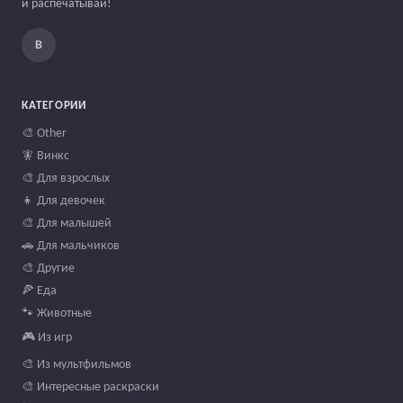
и распечатывай!
В
КАТЕГОРИИ
🎨 Other
🧚 Винкс
🎨 Для взрослых
👧 Для девочек
🎨 Для малышей
🚗 Для мальчиков
🎨 Другие
🍕 Еда
🐾 Животные
🎮 Из игр
🎨 Из мультфильмов
🎨 Интересные раскраски