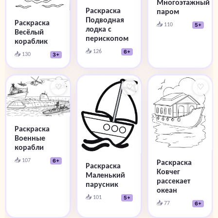
Многоэтажный
Раскраска
паром
Подводная
Раскраска
📥 110
5+
лодка с
Весёлый
перископом
кораблик
📥 126
6+
📥 130
3+
♡
♡
♡
Раскраска
Военные
корабли
📥 107
6+
Раскраска
Раскраска
Ковчег
Маленький
рассекает
парусник
океан
📥 101
5+
📥 77
6+