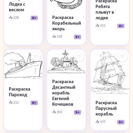
Раскраска
Лодка с
Ребята
веслом
плывут в
Раскраска
лодке
📥 228
6+
Корабельный
📥 215
4+
якорь
📥 218
5+
♡
♡
♡
Раскраска
Десантный
Раскраска
корабль
Пароход
Евгений
Раскраска
📥 211
6+
Кочешков
Парусный
📥 203
5+
корабль
📥 197
5+