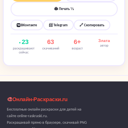
🖨 Печать ½
ВКонтакте
📨 Telegram
🔗 Скопировать
23
63
6+
Злата
автор
раскрашивают
скачиваний
возраст
сейчас
🎨
Онлайн-Раскраски.ru
Бесплатные онлайн раскраски для детей на
сайте online-raskraski.ru.
Раскрашивай прямо в браузере, скачивай PNG