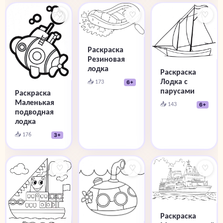
♡
♡
♡
Раскраска
Резиновая
лодка
Раскраска
Лодка с
📥 173
6+
парусами
Раскраска
Маленькая
📥 143
6+
подводная
лодка
📥 176
3+
♡
♡
♡
Раскраска