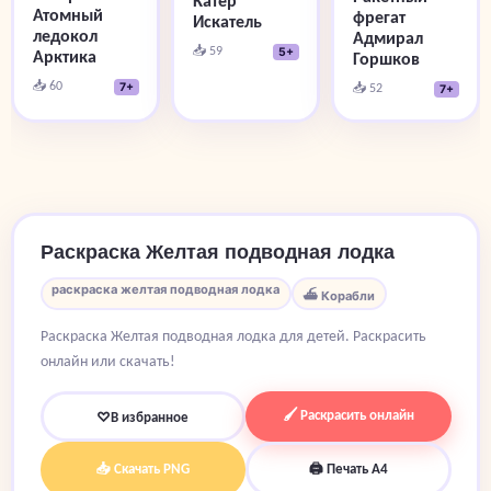
Катер
Атомный
фрегат
Искатель
ледокол
Адмирал
📥 59
5+
Арктика
Горшков
📥 60
📥 52
7+
7+
Раскраска Желтая подводная лодка
раскраска желтая подводная лодка
⛴️ Корабли
Раскраска Желтая подводная лодка для детей. Раскрасить
онлайн или скачать!
🖌 Раскрасить онлайн
♡
В избранное
📥 Скачать PNG
🖨 Печать A4