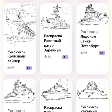
♡
♡
♡
Раскраска
Раскраска
Ледокол
Ракетный
Санкт-
катер
Петербург
Заречный
Раскраска
📥 61
4+
Круизный
📥 66
4+
лайнер
📥 67
5+
♡
♡
♡
Раскраска
Раскраска
Раскраска
Ракетный