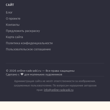
САЙТ
Блог
О проекте
Контакты
Предложить раскраску
Карта сайта
Политика конфиденциальности
Пользовательское соглашение
© 2026 online-raskraski.ru — Все права защищены
Сделано с ❤️ для маленьких художников
Администрация сайта не несёт ответственности за изображения,
загруженные пользователями. По вопросам нарушения авторских
прав:
info@online-raskraski.ru