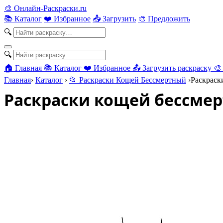
🎨
Онлайн-Раскраски.ru
📚 Каталог
❤️ Избранное
📤 Загрузить
🎨 Предложить
🔍
🔍
🏠 Главная
📚 Каталог
❤️ Избранное
📤 Загрузить раскраску
🎨
Главная
›
Каталог
›
📂 Раскраски Кощей Бессмертный
›
Раскраск
Раскраски кощей бессме