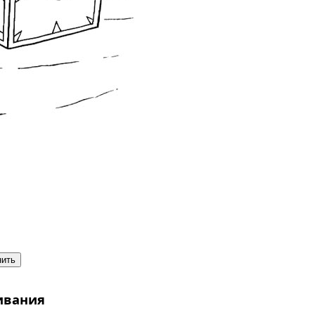
нить
ивания