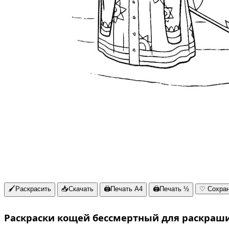
🖌
Раскрасить
📥
Скачать
🖨
Печать A4
🖨
Печать ½
♡
Сохра
Раскраски кощей бессмертный для раскраш