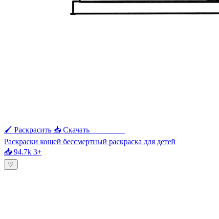
🖌 Раскрасить
📥 Скачать
🖨 Печать
Раскраски кощей бессмертный раскраска для детей
📥 94.7k
3+
♡