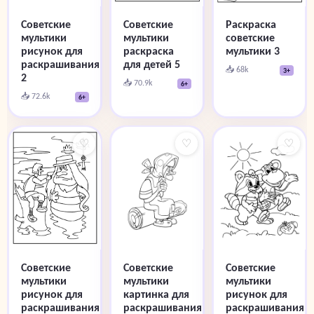
Советские
Советские
Раскраска
мультики
мультики
советские
рисунок для
раскраска
мультики 3
раскрашивания
для детей 5
📥 68k
3+
2
📥 70.9k
6+
📥 72.6k
6+
♡
♡
♡
Советские
Советские
Советские
мультики
мультики
мультики
рисунок для
картинка для
рисунок для
раскрашивания
раскрашивания
раскрашивания