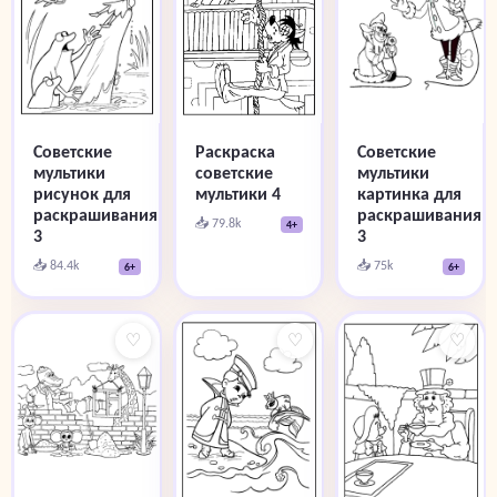
Советские
Раскраска
Советские
мультики
советские
мультики
рисунок для
мультики 4
картинка для
раскрашивания
раскрашивания
📥 79.8k
4+
3
3
📥 84.4k
📥 75k
6+
6+
♡
♡
♡