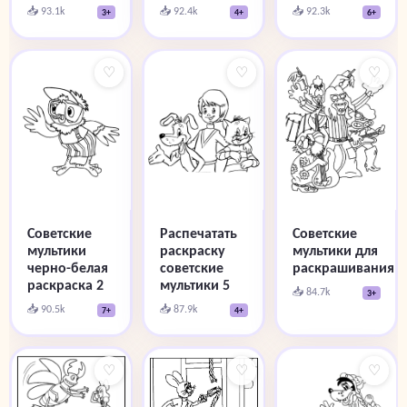
📥 93.1k
📥 92.4k
📥 92.3k
3+
4+
6+
♡
♡
♡
Советские
Распечатать
Советские
мультики
раскраску
мультики для
черно-белая
советские
раскрашивания
раскраска 2
мультики 5
📥 84.7k
3+
📥 90.5k
📥 87.9k
7+
4+
♡
♡
♡