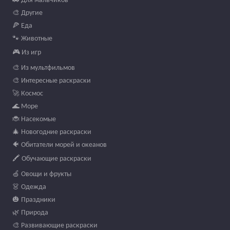
🎨 Другие
🍕 Еда
🐾 Животные
🎮 Из игр
🎨 Из мультфильмов
🎨 Интересные раскраски
🚀 Космос
🌊 Море
🐞 Насекомые
🎄 Новогодние раскраски
🐠 Обитатели морей и океанов
🖍️ Обучающие раскраски
🍏 Овощи и фрукты
👗 Одежда
🎃 Праздники
🌿 Природа
🎨 Развивающие раскраски