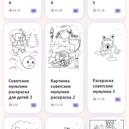
4
4
5
📥 66.1k
📥 65.8k
📥 65.2k
4+
6+
7+
♡
♡
♡
Раскраска
Советские
Картинка
советские
мультики
советские
мультики 5
раскраска
мультики
для детей 3
раскраска 2
📥 51.6k
5+
📥 65k
📥 53.7k
3+
4+
♡
♡
♡