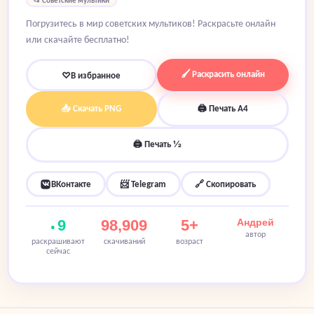
Погрузитесь в мир советских мультиков! Раскрасьте онлайн
или скачайте бесплатно!
🖌 Раскрасить онлайн
♡
В избранное
📥 Скачать PNG
🖨 Печать A4
🖨 Печать ½
ВКонтакте
📨 Telegram
🔗 Скопировать
9
98,909
5+
Андрей
автор
раскрашивают
скачиваний
возраст
сейчас