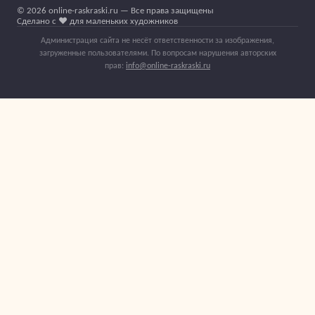
© 2026 online-raskraski.ru — Все права защищены
Сделано с ❤️ для маленьких художников
Администрация сайта не несёт ответственности за изображения,
загруженные пользователями. По вопросам нарушения авторских
прав:
info@online-raskraski.ru