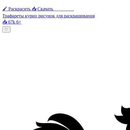
🖌 Раскрасить
📥 Скачать
🖨 Печать
Трафареты куриц рисунок для раскрашивания
📥 67k
6+
♡