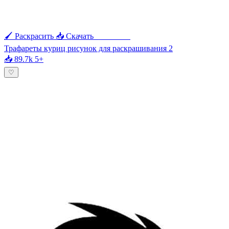
🖌 Раскрасить
📥 Скачать
🖨 Печать
Трафареты куриц рисунок для раскрашивания 2
📥 89.7k
5+
♡