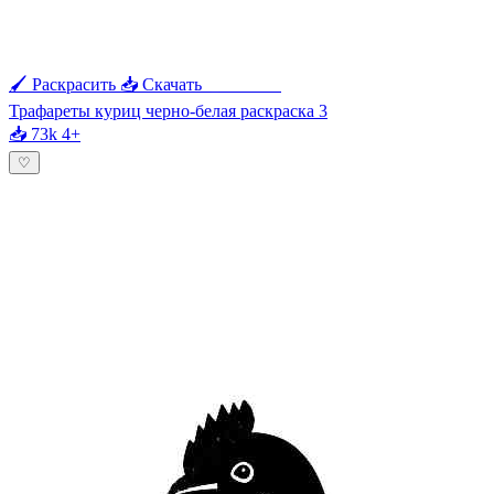
🖌 Раскрасить
📥 Скачать
🖨 Печать
Трафареты куриц черно-белая раскраска 3
📥 73k
4+
♡