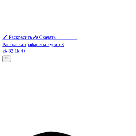
🖌 Раскрасить
📥 Скачать
🖨 Печать
Раскраска трафареты куриц 3
📥 82.1k
4+
♡