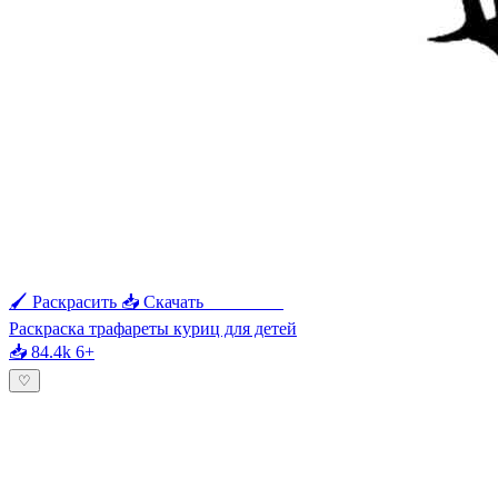
🖌 Раскрасить
📥 Скачать
🖨 Печать
Раскраска трафареты куриц для детей
📥 84.4k
6+
♡