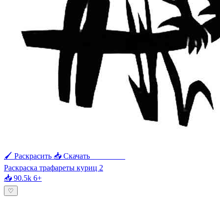
🖌 Раскрасить
📥 Скачать
🖨 Печать
Раскраска трафареты куриц 2
📥 90.5k
6+
♡