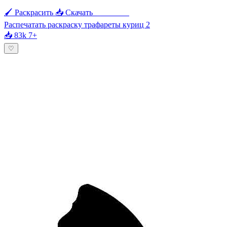
🖌 Раскрасить
📥 Скачать
🖨 Печать
Распечатать раскраску трафареты куриц 2
📥 83k
7+
♡