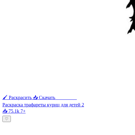
🖌 Раскрасить
📥 Скачать
🖨 Печать
Раскраска трафареты куриц для детей 2
📥 75.1k
7+
♡