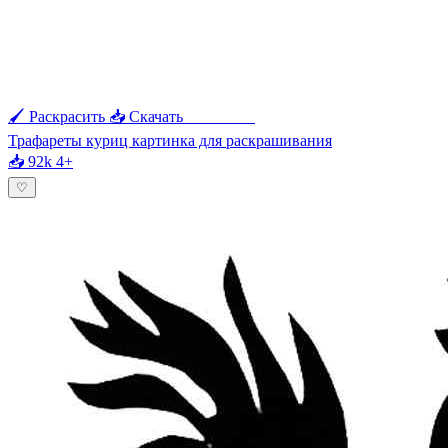
🖌 Раскрасить
📥 Скачать
🖨 Печать
Трафареты куриц картинка для раскрашивания
📥 92k
4+
♡