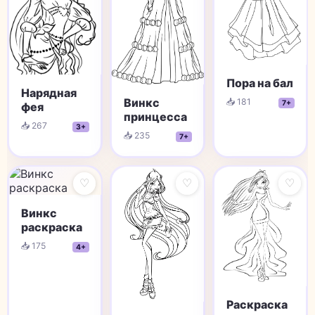
Пора на бал
Нарядная
Винкс
📥 181
7+
фея
принцесса
📥 267
3+
📥 235
7+
♡
♡
♡
Винкс
раскраска
📥 175
4+
Раскраска