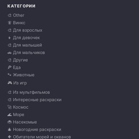
КАТЕГОРИИ
🎨 Other
🧚 Винкс
🎨 Для взрослых
👧 Для девочек
🎨 Для малышей
🚗 Для мальчиков
🎨 Другие
🍕 Еда
🐾 Животные
🎮 Из игр
🎨 Из мультфильмов
🎨 Интересные раскраски
🚀 Космос
🌊 Море
🐞 Насекомые
🎄 Новогодние раскраски
🐠 Обитатели морей и океанов