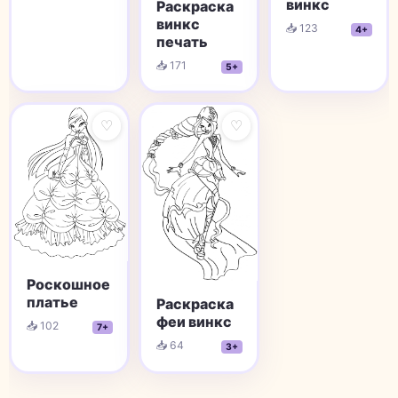
винкс
Раскраска
винкс
📥 123
4+
печать
📥 171
5+
♡
♡
Роскошное
платье
Раскраска
феи винкс
📥 102
7+
📥 64
3+