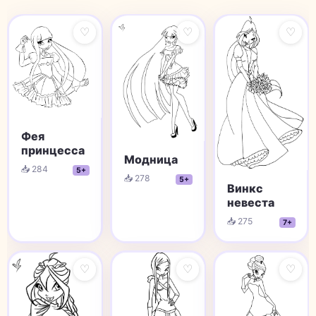
♡
♡
♡
Фея
принцесса
Модница
📥 284
5+
📥 278
5+
Винкс
невеста
📥 275
7+
♡
♡
♡