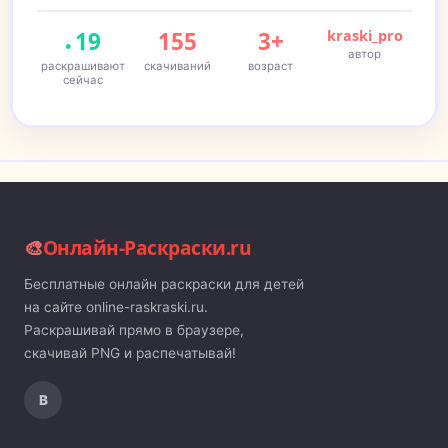
19
155
3+
kraski_pro
автор
раскрашивают
скачиваний
возраст
сейчас
🎨
Онлайн-Раскраски.ru
Бесплатные онлайн раскраски для детей
на сайте online-raskraski.ru.
Раскрашивай прямо в браузере,
скачивай PNG и распечатывай!
В