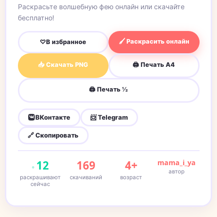
Раскрасьте волшебную фею онлайн или скачайте
бесплатно!
🖌 Раскрасить онлайн
♡
В избранное
📥 Скачать PNG
🖨 Печать A4
🖨 Печать ½
ВКонтакте
📨 Telegram
🔗 Скопировать
12
169
4+
mama_i_ya
автор
раскрашивают
скачиваний
возраст
сейчас