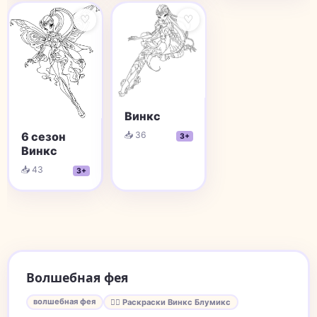
♡
♡
Винкс
📥 36
6 сезон
3+
Винкс
📥 43
3+
Волшебная фея
волшебная фея
🧚‍♀️ Раскраски Винкс Блумикс