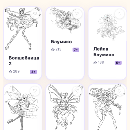
♡
♡
♡
Блумикс
Лейла
📥 213
7+
Блумикс
Волшебница
📥 189
2
5+
📥 289
3+
♡
♡
♡