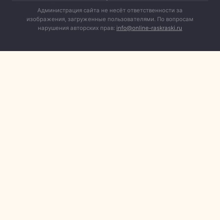
Администрация сайта не несёт ответственности за
изображения, загруженные пользователями. По вопросам
нарушения авторских прав:
info@online-raskraski.ru