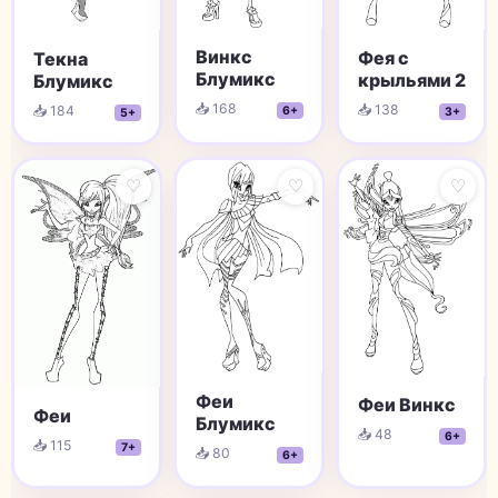
Винкс
Фея с
Текна
Блумикс
крыльями 2
Блумикс
📥 168
📥 138
📥 184
6+
3+
5+
♡
♡
♡
Феи
Феи Винкс
Феи
Блумикс
📥 48
6+
📥 115
7+
📥 80
6+