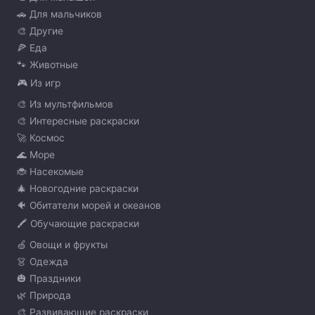
🚗 Для мальчиков
🎨 Другие
🍕 Еда
🐾 Животные
🎮 Из игр
🎨 Из мультфильмов
🎨 Интересные раскраски
🚀 Космос
🌊 Море
🐞 Насекомые
🎄 Новогодние раскраски
🐠 Обитатели морей и океанов
🖍️ Обучающие раскраски
🍏 Овощи и фрукты
👗 Одежда
🎃 Праздники
🌿 Природа
🎨 Развивающие раскраски