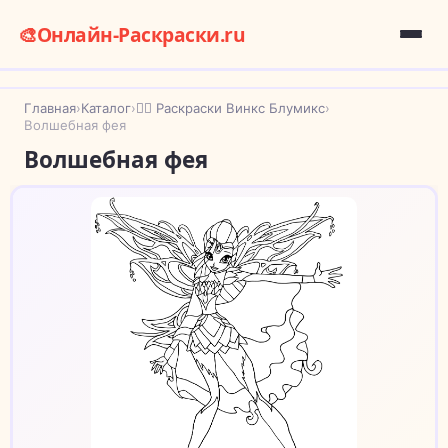
🎨
Онлайн-Раскраски.ru
Главная
›
Каталог
›
🧚‍♀️ Раскраски Винкс Блумикс
›
Волшебная фея
Волшебная фея