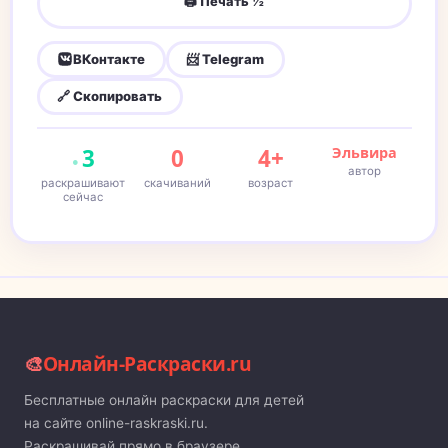
🖨 Печать ½
ВКонтакте
📨 Telegram
🔗 Скопировать
3
0
4+
Эльвира
автор
раскрашивают
скачиваний
возраст
сейчас
🎨
Онлайн-Раскраски.ru
Бесплатные онлайн раскраски для детей
на сайте online-raskraski.ru.
Раскрашивай прямо в браузере,