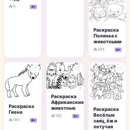
📥 0
4+
Раскраска
Полянка с
животными
📥 230
4+
♡
♡
♡
Раскраска
Африканские
Раскраска
животные
Раскраска
Гиена
Весёлые
📥 150
5+
📥 190
заяц, ёж и
6+
летучая