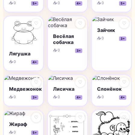
📥 0
📥 0
📥 0
5+
4+
5+
♡
♡
♡
Зайчик
Весёлая
📥 0
3+
собачка
📥 0
3+
Лягушка
📥 0
4+
♡
♡
♡
Медвежонок
Лисичка
Слонёнок
📥 0
📥 0
📥 0
3+
4+
4+
♡
♡
♡
Жираф
📥 0
5+