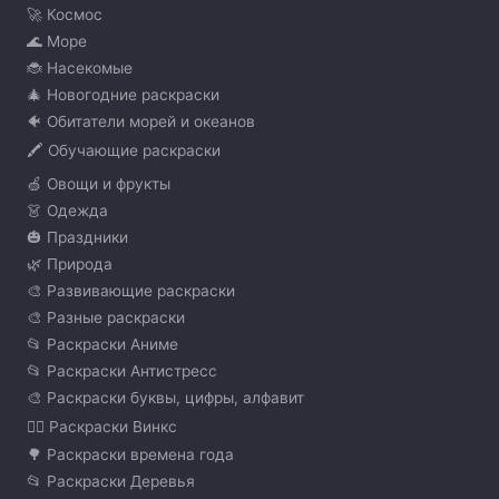
🚀 Космос
🌊 Море
🐞 Насекомые
🎄 Новогодние раскраски
🐠 Обитатели морей и океанов
🖍️ Обучающие раскраски
🍏 Овощи и фрукты
👗 Одежда
🎃 Праздники
🌿 Природа
🎨 Развивающие раскраски
🎨 Разные раскраски
📂 Раскраски Аниме
📂 Раскраски Антистресс
🎨 Раскраски буквы, цифры, алфавит
🧚‍♀️ Раскраски Винкс
🌳 Раскраски времена года
📂 Раскраски Деревья