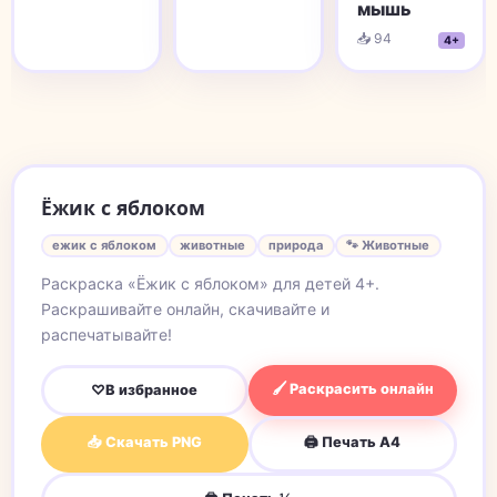
мышь
📥 94
4+
Ёжик с яблоком
ежик с яблоком
животные
природа
🐾 Животные
Раскраска «Ёжик с яблоком» для детей 4+.
Раскрашивайте онлайн, скачивайте и
распечатывайте!
🖌 Раскрасить онлайн
♡
В избранное
📥 Скачать PNG
🖨 Печать A4