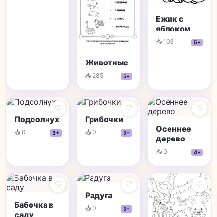
Ежик с
яблоком
📥 103
5+
Животные
📥 285
5+
♡
♡
♡
Подсолнух
Грибочки
Осеннее
📥 0
📥 0
3+
3+
дерево
📥 0
4+
♡
♡
♡
Радуга
Бабочка в
📥 0
3+
саду