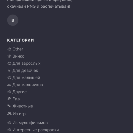
скачивай PNG и распечатывай!
В
КАТЕГОРИИ
🎨 Other
🧚 Винкс
🎨 Для взрослых
👧 Для девочек
🎨 Для малышей
🚗 Для мальчиков
🎨 Другие
🍕 Еда
🐾 Животные
🎮 Из игр
🎨 Из мультфильмов
🎨 Интересные раскраски