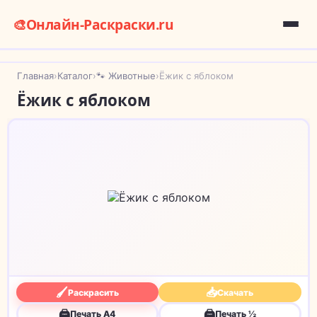
🎨
Онлайн-Раскраски.ru
Главная
›
Каталог
›
🐾 Животные
›
Ёжик с яблоком
Ёжик с яблоком
🖌
📥
Раскрасить
Скачать
🖨
🖨
Печать A4
Печать ½