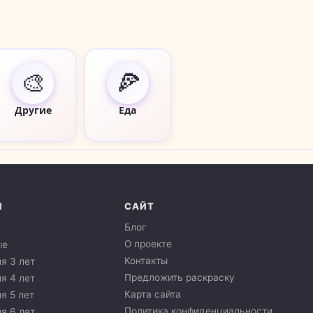
🎨
🍕
Другие
Еда
И
САЙТ
Блог
О проекте
ые
Контакты
я 3 лет
Предложить раскраску
я 4 лет
Карта сайта
я 5 лет
Политика конфиденциальности
я 6 лет