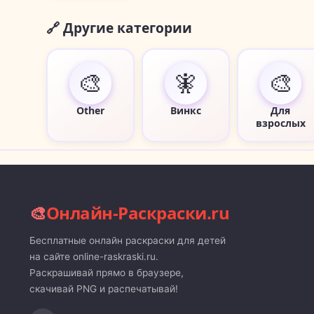
🔗 Другие категории
🎨
🧚
🎨
Other
Винкс
Для
взрослых
🎨
Онлайн-Раскраски.ru
Бесплатные онлайн раскраски для детей
на сайте online-raskraski.ru.
Раскрашивай прямо в браузере,
скачивай PNG и распечатывай!