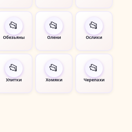
📂
📂
📂
Обезьяны
Олени
Ослики
📂
📂
📂
Улитки
Хомяки
Черепахи