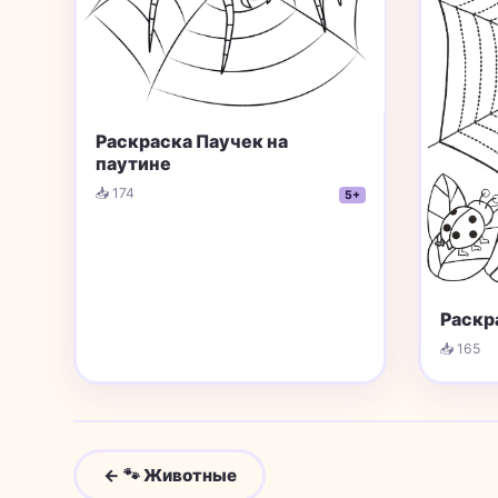
Раскраска Паучек на
паутине
📥 174
5+
Раскр
📥 165
← 🐾 Животные