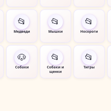
📂
📂
📂
Медведи
Мышки
Носороги
🐶
📂
📂
Собаки
Собаки и
Тигры
щенки