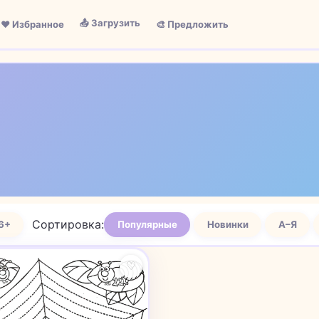
📤 Загрузить
❤️ Избранное
🎨 Предложить
Сортировка:
6+
Популярные
Новинки
А–Я
♡