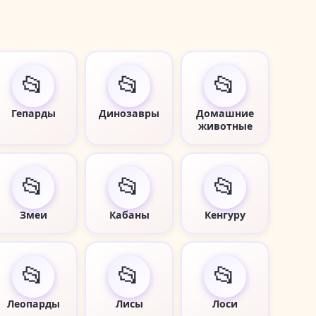
📂
📂
📂
Гепарды
Динозавры
Домашние
животные
📂
📂
📂
Змеи
Кабаны
Кенгуру
📂
📂
📂
Леопарды
Лисы
Лоси