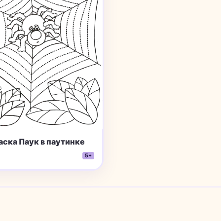
аска Паук в паутинке
5+