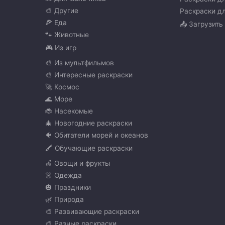
🎨 Другие
Раскраски дл
🍕 Еда
📤 Загрузить
🐾 Животные
🎮 Из игр
🎨 Из мультфильмов
🎨 Интересные раскраски
🚀 Космос
🌊 Море
🐞 Насекомые
🎄 Новогодние раскраски
🐠 Обитатели морей и океанов
🖍️ Обучающие раскраски
🍏 Овощи и фрукты
👗 Одежда
🎃 Праздники
🌿 Природа
🎨 Развивающие раскраски
🎨 Разные раскраски