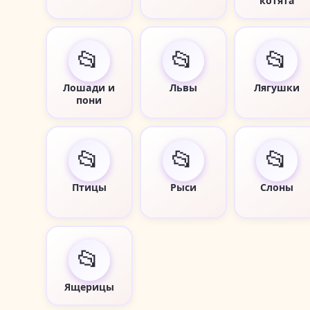
котята
📂
📂
📂
Лошади и
Львы
Лягушки
пони
📂
📂
📂
Птицы
Рыси
Слоны
📂
Ящерицы