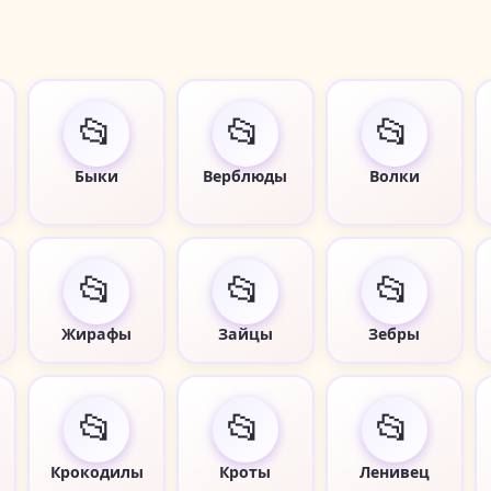
📂
📂
📂
Быки
Верблюды
Волки
📂
📂
📂
Жирафы
Зайцы
Зебры
📂
📂
📂
Крокодилы
Кроты
Ленивец