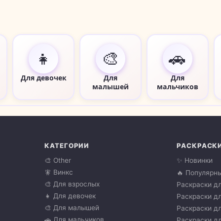
👧
🎨
🚗
Для девочек
Для
Для
малышей
мальчиков
КАТЕГОРИИ
РАСКРАСК
🎨 Other
✨ Новинки
🧚 Винкс
🔥 Популярн
🎨 Для взрослых
Раскраски дл
👧 Для девочек
Раскраски дл
🎨 Для малышей
Раскраски дл
🚗 Для мальчиков
Раскраски дл