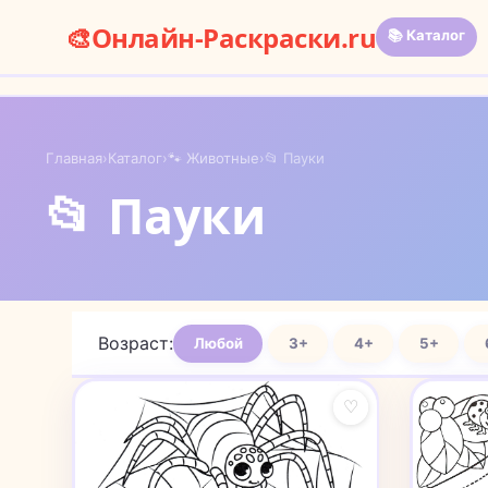
🎨
Онлайн-Раскраски.ru
📚 Каталог
Главная
›
Каталог
›
🐾 Животные
›
📂 Пауки
📂 Пауки
Возраст:
Любой
3+
4+
5+
♡