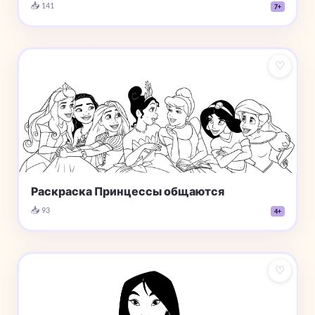
📥 141
7+
♡
Раскраска Принцессы общаются
📥 93
4+
♡