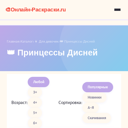
🎨
Онлайн-Раскраски.ru
Главная
Каталог
👧 Для девочек
👑 Принцессы Дисней
›
›
›
👑 Принцессы Дисней
Любой
Популярные
3+
Новинки
Возраст:
Сортировка:
4+
А–Я
5+
Скачивания
6+