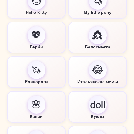
😻
🦄
Hello Kitty
My little pony
💖
👸
Барби
Белоснежка
🦄
😂
Единороги
Итальянские мемы
🌸
doll
Кавай
Куклы