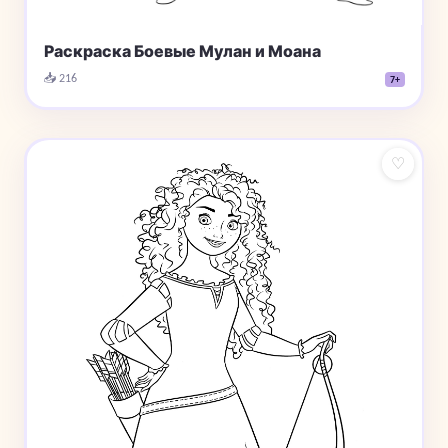
Раскраска Боевые Мулан и Моана
📥 216
7+
♡