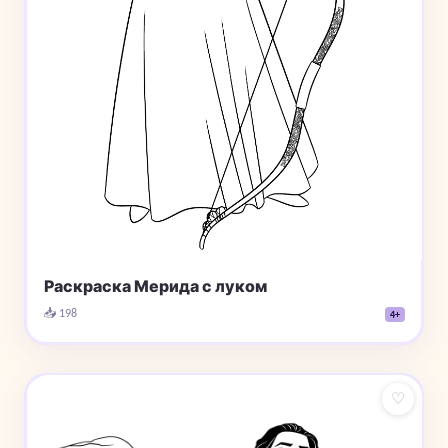
Раскраска Мерида с луком
📥 198
4+
♡