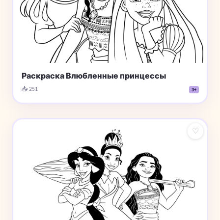
Раскраска Влюбленные принцессы
📥 251
3+
♡