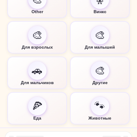
Other
Винкс
🎨
🎨
Для взрослых
Для малышей
🚗
🎨
Для мальчиков
Другие
🍕
🐾
Еда
Животные