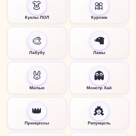
👗
🎀
Куклы ЛОЛ
Куроми
🎨
🦙
Лабубу
Ламы
🐰
👻
Милые
Монстр Хай
👑
👸
Принцессы
Рапунцель