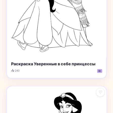
Раскраска Уверенные в себе принцессы
📥 240
4+
♡