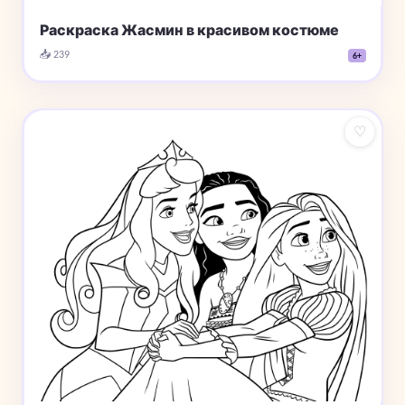
Раскраска Жасмин в красивом костюме
📥 239
6+
♡