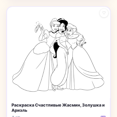
♡
Раскраска Счастливые Жасмин, Золушка и
Ариэль