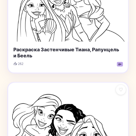
Раскраска Застенчивые Тиана, Рапунцель
и Беель
📥 262
6+
♡