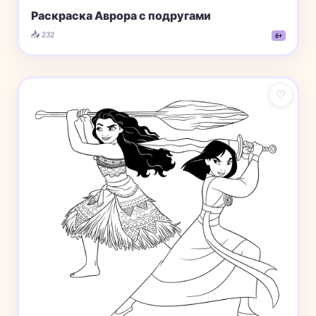
Раскраска Аврора с подругами
📥 232
6+
♡