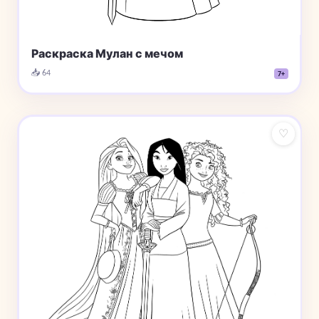
Раскраска Мулан с мечом
📥 64
7+
♡