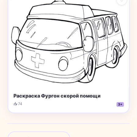
Раскраска Фургон скорой помощи
📥 74
3+