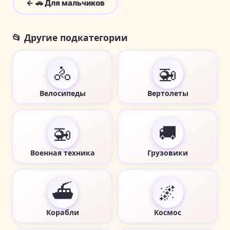
← 🚗 Для мальчиков
📂 Другие подкатегории
🚴
🚁
Велосипеды
Вертолеты
🚁
🚚
Военная техника
Грузовики
⛴️
🌌
Корабли
Космос