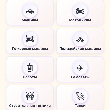
🚗
🏍️
Машины
Мотоциклы
🚒
🚓
Пожарные машины
Полицейские машины
🤖
✈️
Роботы
Самолеты
🚧
🚀
Строительная техника
Танки