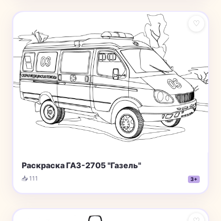
♡
Раскраска ГАЗ-2705 "Газель"
📥 111
3+
♡