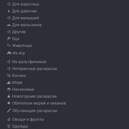
🎨 Для взрослых
👧 Для девочек
🎨 Для малышей
🚗 Для мальчиков
🎨 Другие
🍕 Еда
🐾 Животные
🎮 Из игр
🎨 Из мультфильмов
🎨 Интересные раскраски
🚀 Космос
🌊 Море
🐞 Насекомые
🎄 Новогодние раскраски
🐠 Обитатели морей и океанов
🖍️ Обучающие раскраски
🍏 Овощи и фрукты
👗 Одежда