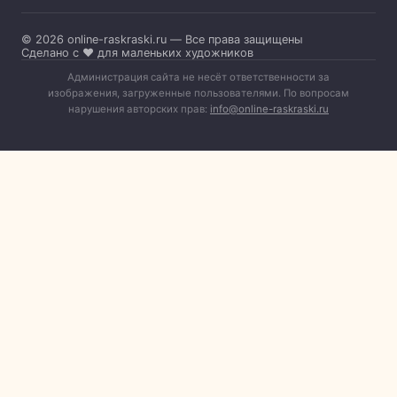
© 2026 online-raskraski.ru — Все права защищены
Сделано с ❤️ для маленьких художников
Администрация сайта не несёт ответственности за
изображения, загруженные пользователями. По вопросам
нарушения авторских прав:
info@online-raskraski.ru