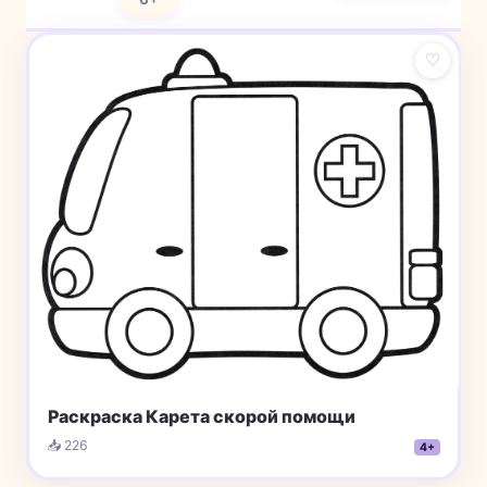
♡
Раскраска Карета скорой помощи
📥 226
4+