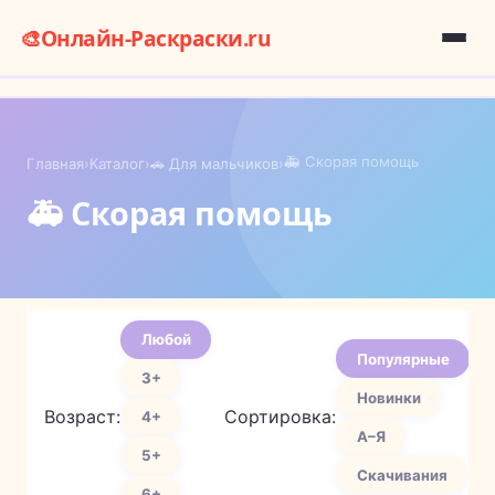
🎨
Онлайн-Раскраски.ru
🚑 Скорая помощь
Главная
›
Каталог
›
🚗 Для мальчиков
›
🚑 Скорая помощь
Любой
Популярные
3+
Новинки
Возраст:
Сортировка:
4+
А–Я
5+
Скачивания
6+