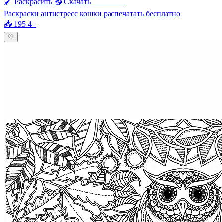
🖌 Раскрасить
📥 Скачать
🖨 Печать
Раскраски антистресс кошки распечатать бесплатно
📥 195
4+
♡