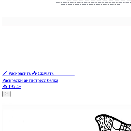
🖌 Раскрасить
📥 Скачать
🖨 Печать
Раскраски антистресс белка
📥 195
4+
♡