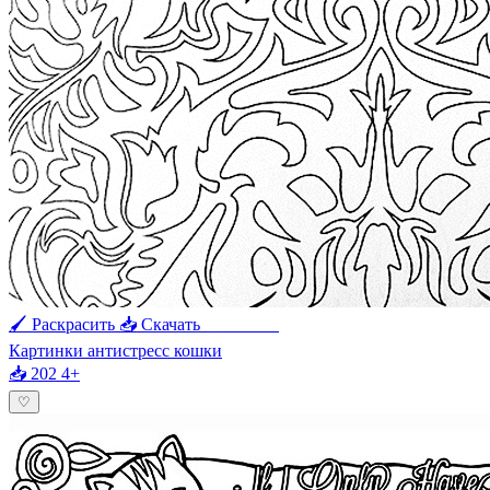
🖌 Раскрасить
📥 Скачать
🖨 Печать
Картинки антистресс кошки
📥 202
4+
♡