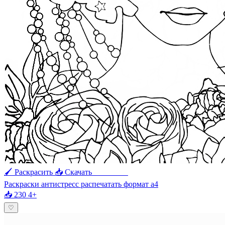
🖌 Раскрасить
📥 Скачать
🖨 Печать
Раскраски антистресс распечатать формат а4
📥 230
4+
♡