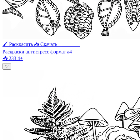
🖌 Раскрасить
📥 Скачать
🖨 Печать
Раскраски антистресс формат а4
📥 233
4+
♡