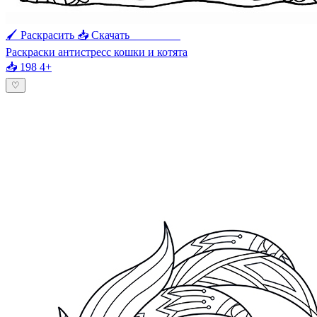
🖌 Раскрасить
📥 Скачать
🖨 Печать
Раскраски антистресс кошки и котята
📥 198
4+
♡