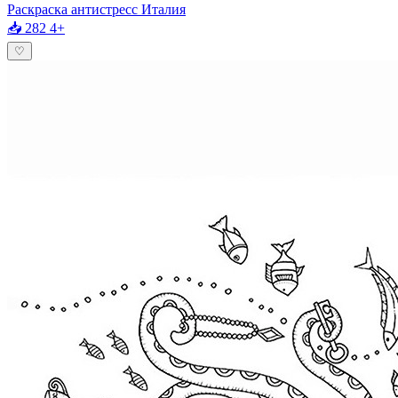
Раскраска антистресс Италия
📥 282
4+
♡