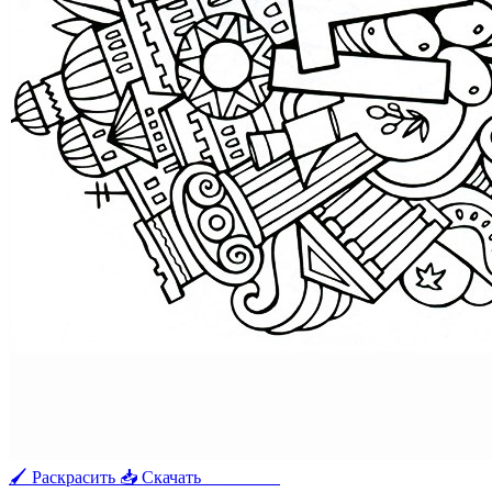
🖌 Раскрасить
📥 Скачать
🖨 Печать