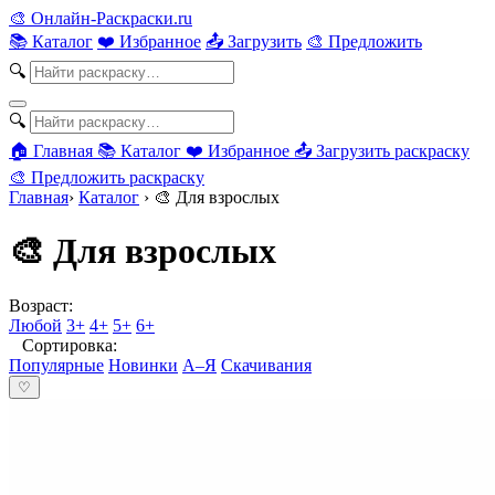
🎨
Онлайн-Раскраски.ru
📚 Каталог
❤️ Избранное
📤 Загрузить
🎨 Предложить
🔍
🔍
🏠 Главная
📚 Каталог
❤️ Избранное
📤 Загрузить раскраску
🎨 Предложить раскраску
Главная
›
Каталог
›
🎨 Для взрослых
🎨 Для взрослых
Возраст:
Любой
3+
4+
5+
6+
Сортировка:
Популярные
Новинки
А–Я
Скачивания
♡