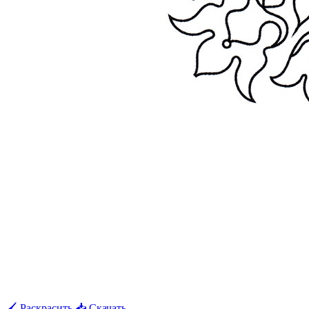
🖌 Раскрасить
📥 Скачать
🖨 Печать