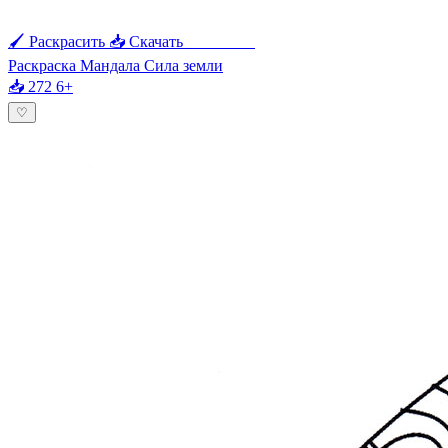
🖌 Раскрасить
📥 Скачать
🖨 Печать
Раскраска Мандала Сила земли
📥 272
6+
♡