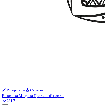
🖌 Раскрасить
📥 Скачать
🖨 Печать
Раскраска Мандала Цветочный портал
📥 284
7+