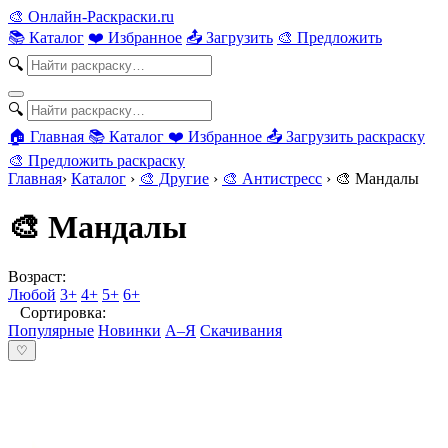
🎨
Онлайн-Раскраски.ru
📚 Каталог
❤️ Избранное
📤 Загрузить
🎨 Предложить
🔍
🔍
🏠 Главная
📚 Каталог
❤️ Избранное
📤 Загрузить раскраску
🎨 Предложить раскраску
Главная
›
Каталог
›
🎨 Другие
›
🎨 Антистресс
›
🎨 Мандалы
🎨 Мандалы
Возраст:
Любой
3+
4+
5+
6+
Сортировка:
Популярные
Новинки
А–Я
Скачивания
♡