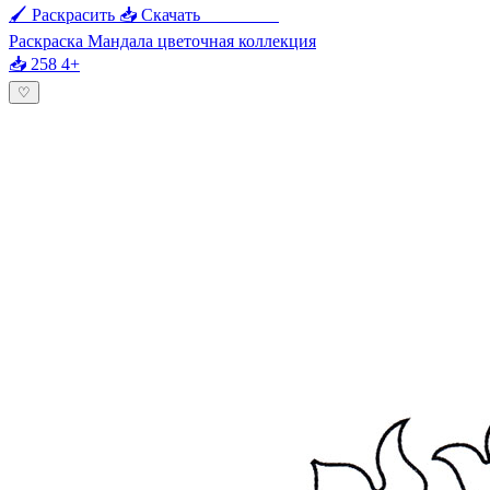
🖌 Раскрасить
📥 Скачать
🖨 Печать
Раскраска Мандала цветочная коллекция
📥 258
4+
♡