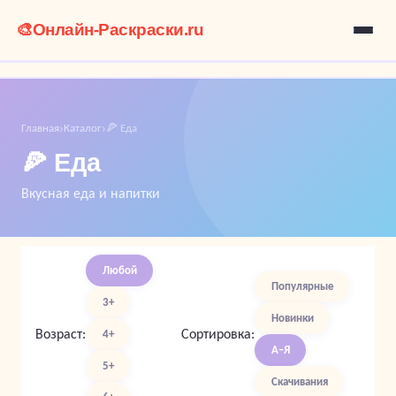
🎨
Онлайн-Раскраски.ru
Главная
Каталог
🍕 Еда
›
›
🍕 Еда
Вкусная еда и напитки
Любой
Популярные
3+
Новинки
Возраст:
Сортировка:
4+
А–Я
5+
Скачивания