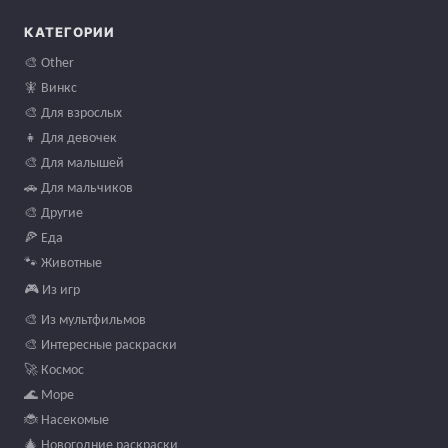
КАТЕГОРИИ
🎨 Other
🧚 Винкс
🎨 Для взрослых
👧 Для девочек
🎨 Для малышей
🚗 Для мальчиков
🎨 Другие
🍕 Еда
🐾 Животные
🎮 Из игр
🎨 Из мультфильмов
🎨 Интересные раскраски
🚀 Космос
🌊 Море
🐞 Насекомые
🎄 Новогодние раскраски