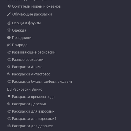
🐠 Обитатели морей и океанов
🖍️ Обучающие раскраски
🍏 Овощи и фрукты
👗 Одежда
🎃 Праздники
🌿 Природа
🎨 Развивающие раскраски
🎨 Разные раскраски
📂 Раскраски Аниме
📂 Раскраски Антистресс
🎨 Раскраски буквы, цифры, алфавит
🧚‍♀️ Раскраски Винкс
🌳 Раскраски времена года
📂 Раскраски Деревья
🎨 Раскраски для взрослых
🎨 Раскраски для взрослых1
🎨 Раскраски для девочек