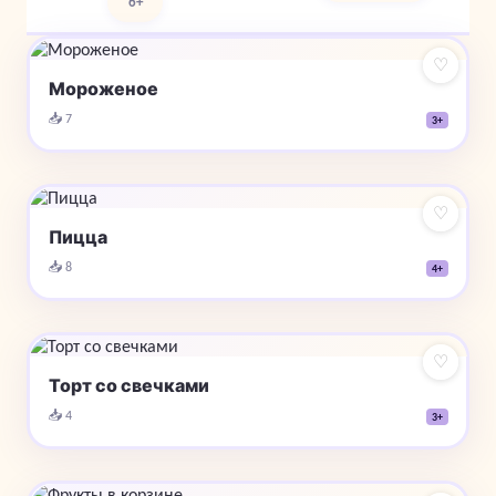
6+
♡
Мороженое
📥 7
3+
♡
Пицца
📥 8
4+
♡
Торт со свечками
📥 4
3+