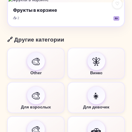
♡
Фрукты в корзине
📥 2
4+
🔗 Другие категории
🎨
🧚
Other
Винкс
🎨
👧
Для взрослых
Для девочек
🎨
🚗