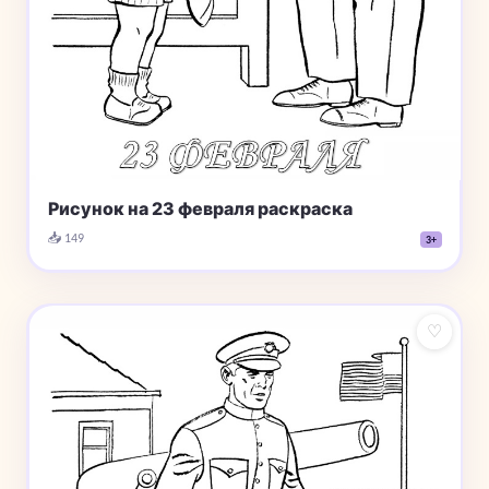
Рисунок на 23 февраля раскраска
📥 149
3+
♡