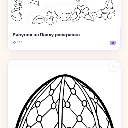
Рисунок на Пасху раскраска
📥 247
6+
♡