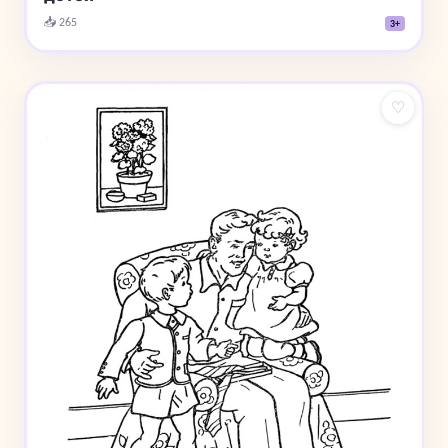
📥 265
3+
♡