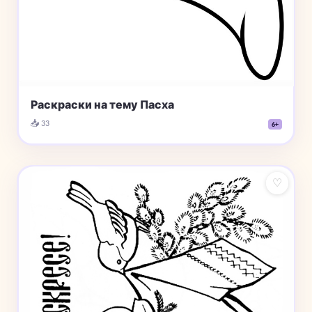
Раскраски на тему Пасха
📥 33
6+
♡