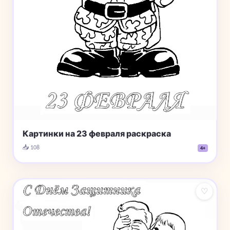
Картинки на 23 февраля раскраска
📥 108
4+
♡