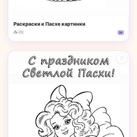
Раскраски к Пасхе картинки
📥 232
5+
♡