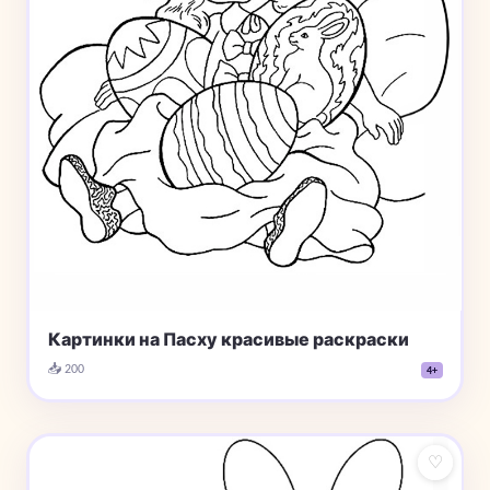
Картинки на Пасху красивые раскраски
📥 200
4+
♡