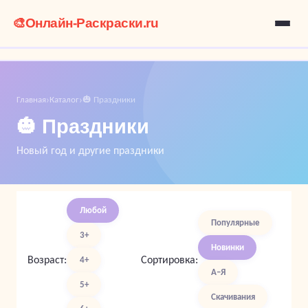
🎨
Онлайн-Раскраски.ru
Главная
Каталог
🎃 Праздники
›
›
🎃 Праздники
Новый год и другие праздники
Любой
Популярные
3+
Новинки
Возраст:
Сортировка:
4+
А–Я
5+
Скачивания