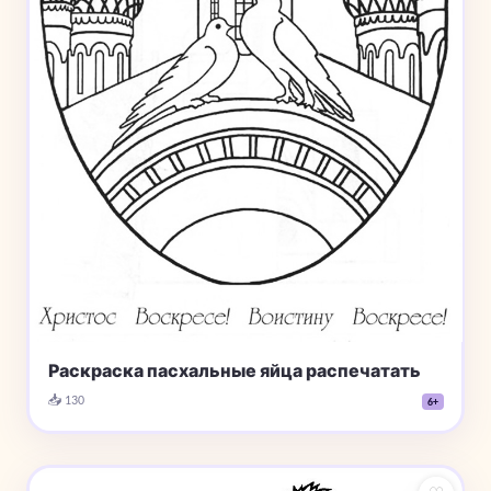
Раскраска пасхальные яйца распечатать
📥 130
6+