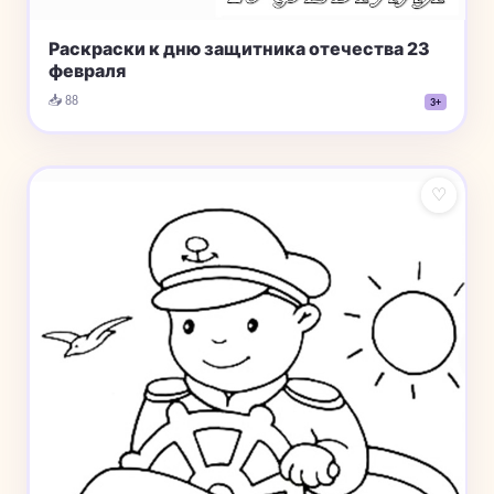
Раскраски к дню защитника отечества 23
февраля
📥 88
3+
♡