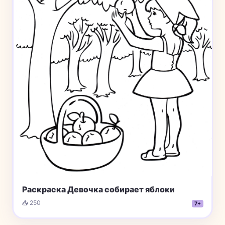
Раскраска Девочка собирает яблоки
📥 250
7+