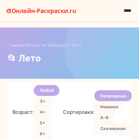
🎨
Онлайн-Раскраски.ru
Главная
›
Каталог
›
🌿 Природа
›
📂 Лето
📂 Лето
Любой
Популярные
3+
Новинки
Возраст:
Сортировка:
4+
А–Я
5+
Скачивания
6+