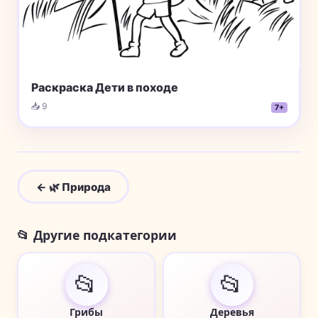
Раскраска Дети в походе
📥 9
7+
← 🌿 Природа
📂 Другие подкатегории
📂
📂
Грибы
Деревья