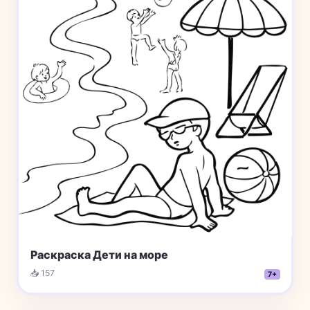
Раскраска Дети на море
📥 157
7+