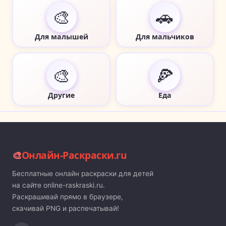
🎨
🚗
Для малышей
Для мальчиков
🎨
🍕
Другие
Еда
🎨
Онлайн-Раскраски.ru
Бесплатные онлайн раскраски для детей
на сайте online-raskraski.ru.
Раскрашивай прямо в браузере,
скачивай PNG и распечатывай!