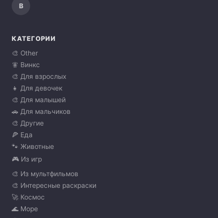
В
КАТЕГОРИИ
🎨 Other
🧚 Винкс
🎨 Для взрослых
👧 Для девочек
🎨 Для малышей
🚗 Для мальчиков
🎨 Другие
🍕 Еда
🐾 Животные
🎮 Из игр
🎨 Из мультфильмов
🎨 Интересные раскраски
🚀 Космос
🌊 Море