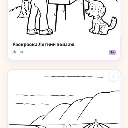
Раскраска Летний пейзаж
📥 194
3+
♡