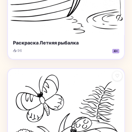
Раскраска Летняя рыбалка
📥 96
4+
♡