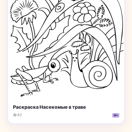
Раскраска Насекомые в траве
📥 82
4+