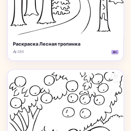
Раскраска Лесная тропинка
📥 286
4+
♡