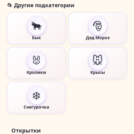
📂 Другие подкатегории
🐂
🎅
Бык
Дед Мороз
🐰
🐭
Кролики
Крысы
❄️
Снегурочка
Открытки