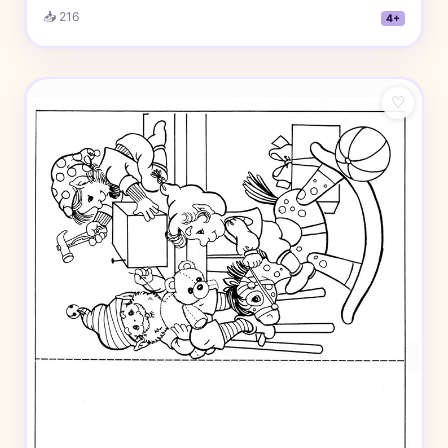
📥 216
4+
♡