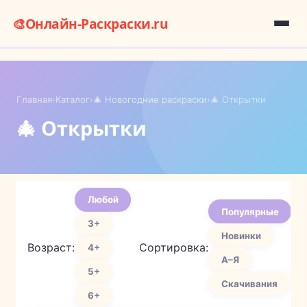
🎨
Онлайн-Раскраски.ru
Главная
›
Каталог
›
🎄 Новогодние раскраски
›
🎄 Открытки
🎄 Открытки
Любой
Популярные
3+
Новинки
Возраст:
Сортировка:
4+
А–Я
5+
Скачивания
6+