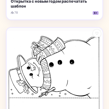
Открытка с новым годом распечатать
шаблон
📥 78
6+
♡