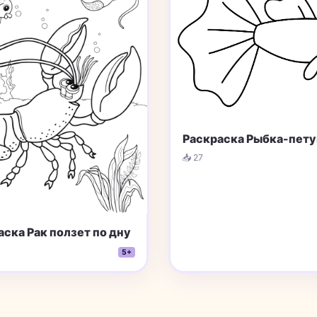
Раскраска Рыбка-пет
📥 27
аска Рак ползет по дну
5+