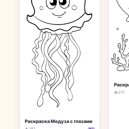
Раскр
📥 272
Раскраска Медуза с глазами
📥 287