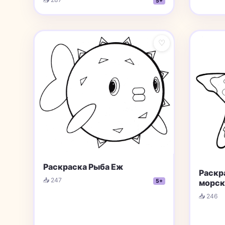
5+
♡
Раскраска Рыба Еж
Раскр
📥 247
морск
5+
📥 246