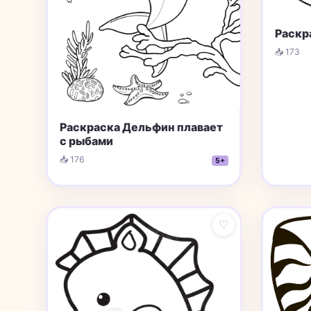
Раскр
📥 173
Раскраска Дельфин плавает
с рыбами
📥 176
5+
♡