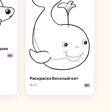
ушок
5+
Раскраска Веселый кит
📥 20
5+