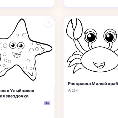
♡
Раскраска Милый кра
аска Улыбчивая
📥 234
ая звездочка
5+