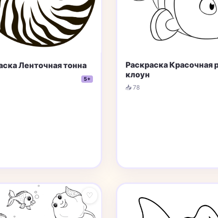
Раскраска Красочная 
аска Ленточная тонна
клоун
5+
📥 78
♡