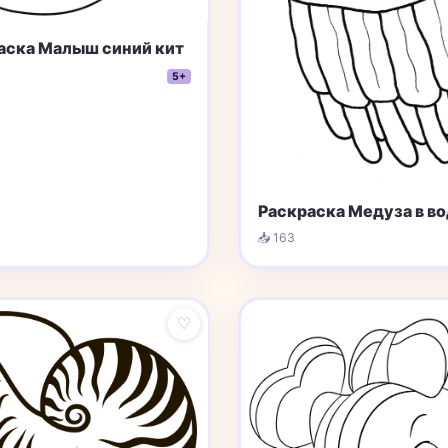
аска Малыш синий кит
5+
Раскраска Медуза в в
📥 163
♡