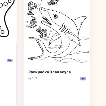
5+
Раскраска Злая акула
📥 253
5+