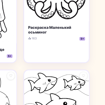
Раскраска Маленький
осьминог
📥 163
5+
оде
5+
♡
♡