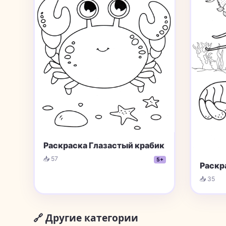
Раскраска Глазастый крабик
📥 57
5+
Раскр
📥 35
🔗 Другие категории