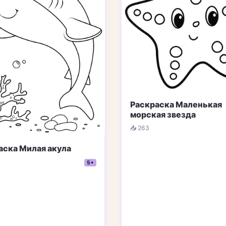
Раскраска Маленькая
морская звезда
📥 263
аска Милая акула
5+