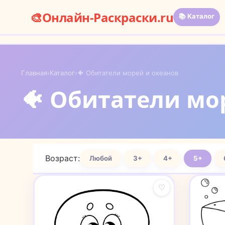
🎨
Онлайн-Раскраски.ru
📚 Каталог
Главная
›
Каталог
›
🐠 Обитатели морей и океанов
🐠 Обитатели мо
Возраст:
Любой
3+
4+
5+
♡