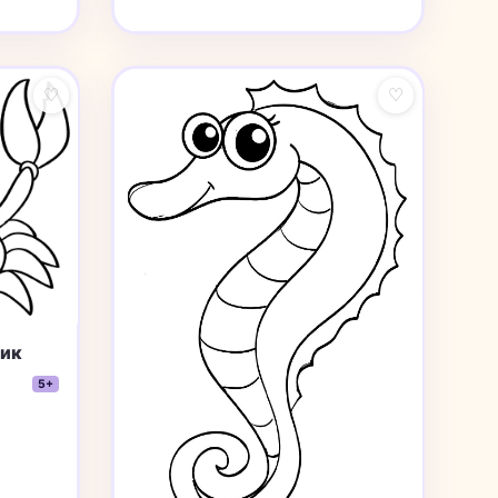
♡
♡
бик
5+