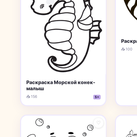
Раскр
📥 100
Раскраска Морской конек-
малыш
📥 156
5+
♡