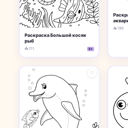
Раскр
аквар
📥 196
Раскраска Большой косяк
рыб
📥 211
5+
♡