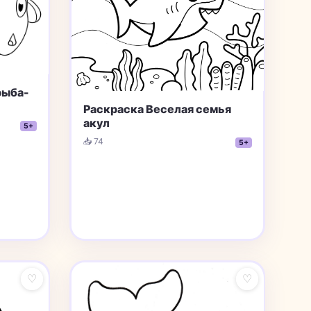
рыба-
Раскраска Веселая семья
акул
5+
📥 74
5+
♡
♡