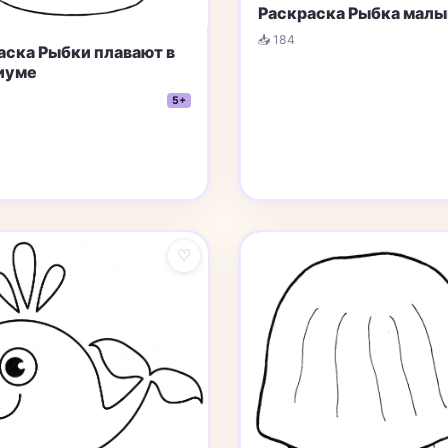
Раскраска Рыбка мал
📥 184
аска Рыбки плавают в
иуме
5+
♡