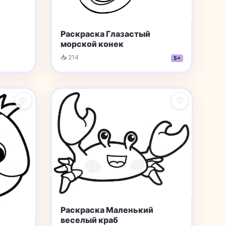
Раскраска Глазастый
морской конек
📥 214
5+
♡
♡
Раскраска Маленький
веселый краб