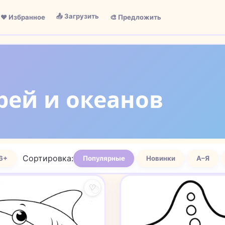
📤 Загрузить
❤️ Избранное
🎨 Предложить
рей и океанов
Сортировка:
6+
Популярные
Новинки
А–Я
♡