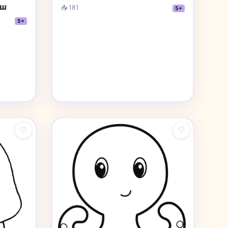
ыш
📥 181
5+
5+
♡
♡