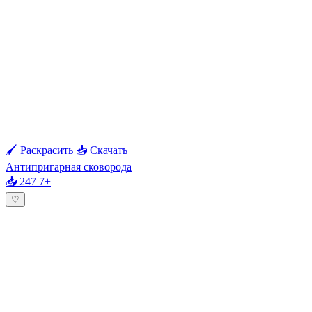
🖌 Раскрасить
📥 Скачать
🖨 Печать
Антипригарная сковорода
📥 247
7+
♡