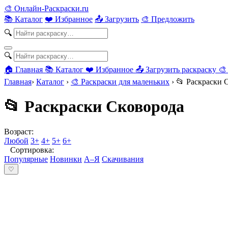
🎨
Онлайн-Раскраски.ru
📚 Каталог
❤️ Избранное
📤 Загрузить
🎨 Предложить
🔍
🔍
🏠 Главная
📚 Каталог
❤️ Избранное
📤 Загрузить раскраску
🎨
Главная
›
Каталог
›
🎨 Раскраски для маленьких
›
📂 Раскраски 
📂 Раскраски Сковорода
Возраст:
Любой
3+
4+
5+
6+
Сортировка:
Популярные
Новинки
А–Я
Скачивания
♡