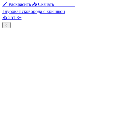
🖌 Раскрасить
📥 Скачать
🖨 Печать
Глубокая сковорода с крышкой
📥 251
3+
♡