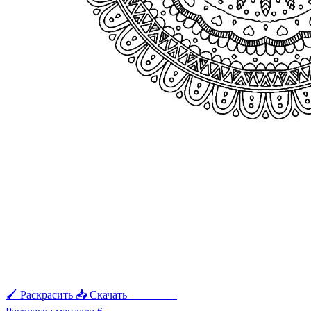
🖌 Раскрасить
📥 Скачать
🖨 Печать