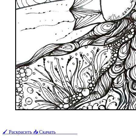
🖌 Раскрасить
📥 Скачать
🖨 Печать