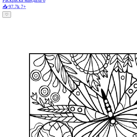
Раскраска мандала 6
📥 97.7k
7+
♡