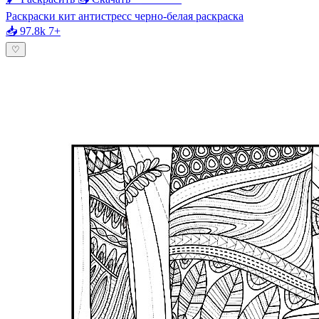
Раскраски кит антистресс черно-белая раскраска
📥 97.8k
7+
♡