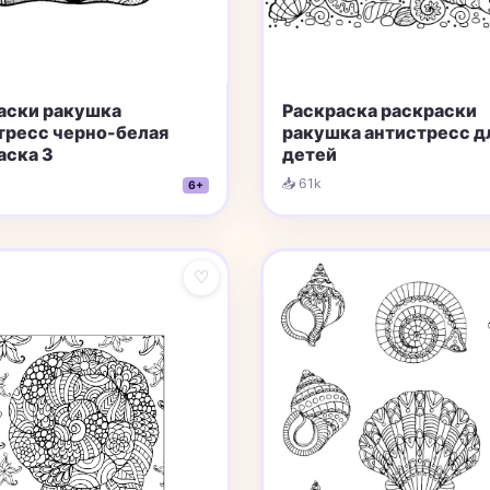
аски ракушка
Раскраска раскраски
тресс черно-белая
ракушка aнтистресс д
аска 3
детей
📥 61k
6+
♡