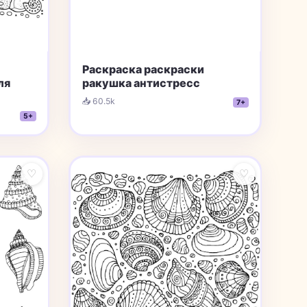
Раскраска раскраски
ракушка aнтистресс
ля
📥 60.5k
7+
5+
♡
♡