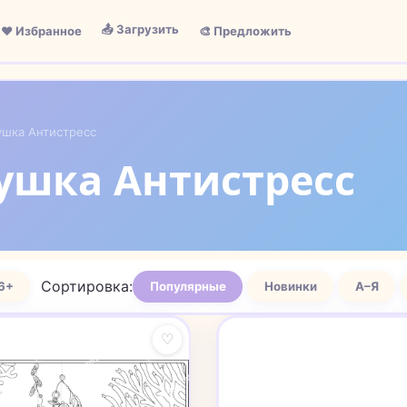
📤 Загрузить
❤️ Избранное
🎨 Предложить
ушка Aнтистресс
кушка Aнтистресс
Сортировка:
6+
Популярные
Новинки
А–Я
♡