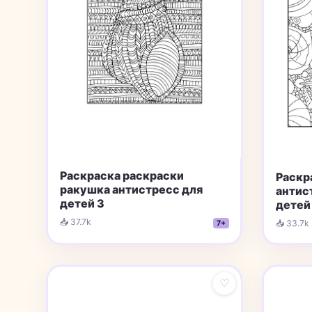
Раскраска раскраски
Раскр
ракушка aнтистресс для
aнтис
детей 3
детей
📥 37.7k
📥 33.7k
7+
♡