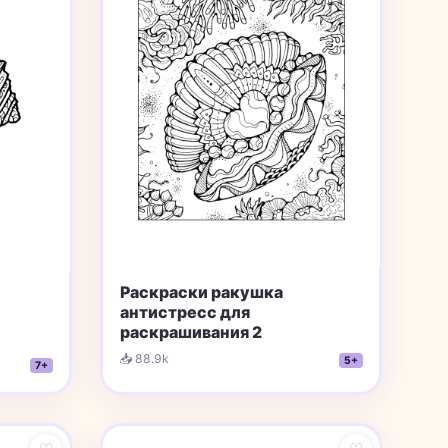
Раскраски ракушка
aнтистресс для
раскрашивания 2
📥 88.9k
5+
7+