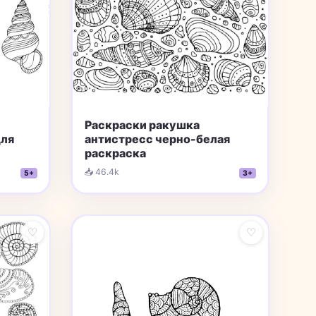
Раскраски ракушка
для
aнтистресс черно-белая
раскраска
📥 46.4k
5+
3+
♡
♡