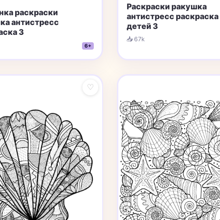
Раскраски ракушка
нка раскраски
aнтистресс раскраска
ка aнтистресс
детей 3
аска 3
📥 67k
6+
♡