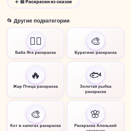
← 📖 Раскраски из сказок
📂 Другие подкатегории
🧙‍♀️
🎨
Баба Яга раскраска
Буратино раскраска
🔥
🐟
Жар Птица раскраска
Золотая рыбка
раскраска
🎨
🌸
Кот в сапогах раскраска
Раскраска Аленький
цветочек