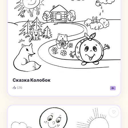
Сказка Колобок
📥 170
4+
♡