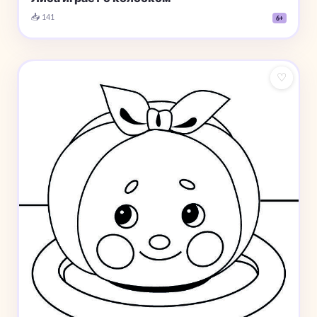
📥 141
6+
♡