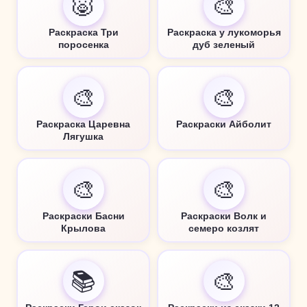
🐷
🎨
Раскраска Три
Раскраска у лукоморья
поросенка
дуб зеленый
🎨
🎨
Раскраска Царевна
Раскраски Айболит
Лягушка
🎨
🎨
Раскраски Басни
Раскраски Волк и
Крылова
семеро козлят
📚
🎨