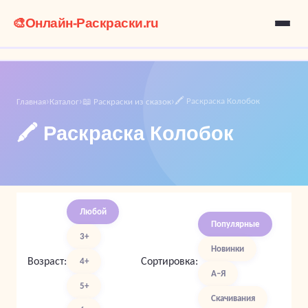
🎨
Онлайн-Раскраски.ru
🖍️ Раскраска Колобок
Главная
Каталог
📖 Раскраски из сказок
›
›
›
🖍️ Раскраска Колобок
Любой
Популярные
3+
Новинки
Возраст:
Сортировка:
4+
А–Я
5+
Скачивания