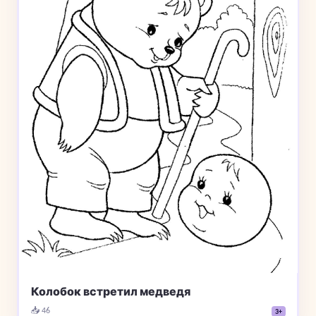
Колобок встретил медведя
📥 46
3+