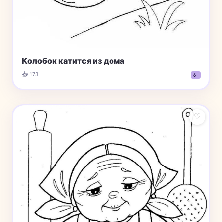
Колобок катится из дома
📥 173
6+
♡