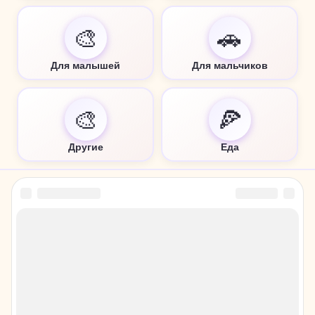
🎨
🚗
Для малышей
Для мальчиков
🎨
🍕
Другие
Еда