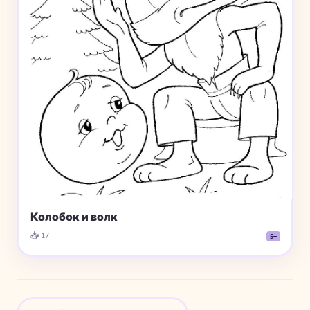
Колобок и волк
📥 17
5+