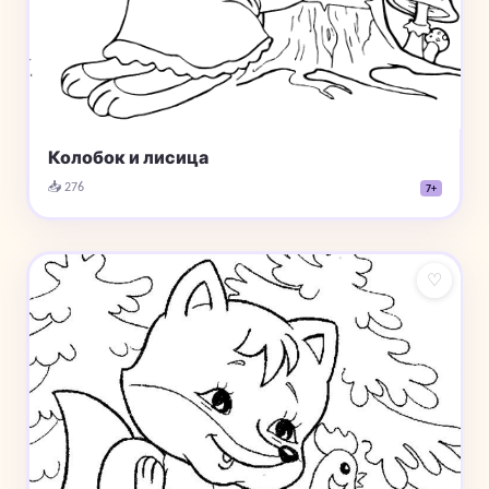
Колобок и лисица
📥 276
7+
♡