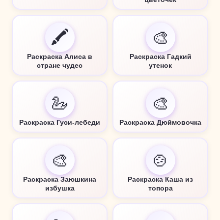
🖍️
🎨
Раскраска Алиса в
Раскраска Гадкий
стране чудес
утенок
🦢
🎨
Раскраска Гуси-лебеди
Раскраска Дюймовочка
🎨
🍲
Раскраска Заюшкина
Раскраска Каша из
избушка
топора