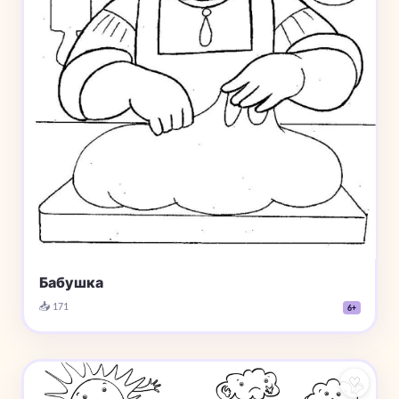
Бабушка
📥 171
6+
♡