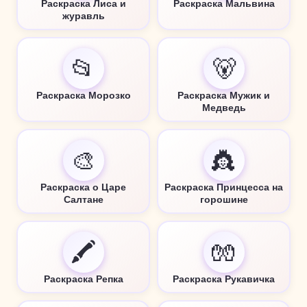
Раскраска Лиса и
Раскраска Мальвина
журавль
📂
🐻
Раскраска Морозко
Раскраска Мужик и
Медведь
🎨
👸
Раскраска о Царе
Раскраска Принцесса на
Салтане
горошине
🖍️
🧤
Раскраска Репка
Раскраска Рукавичка