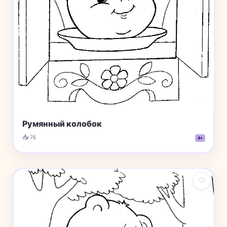
Румянный колобок
📥 76
4+
♡