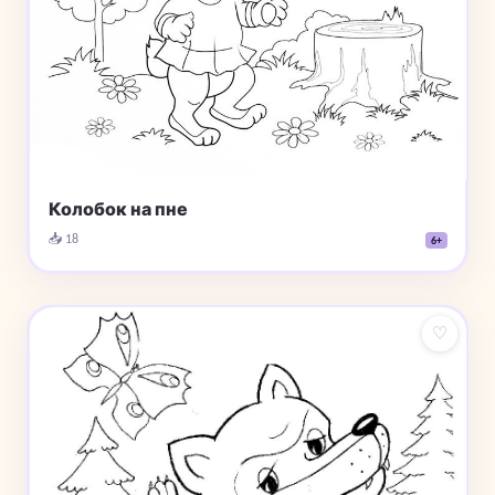
Колобок на пне
📥 18
6+
♡