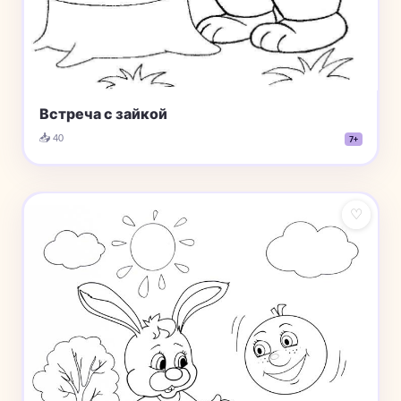
Встреча с зайкой
📥 40
7+
♡