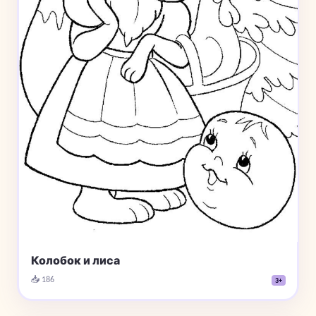
Колобок и лиса
📥 186
3+