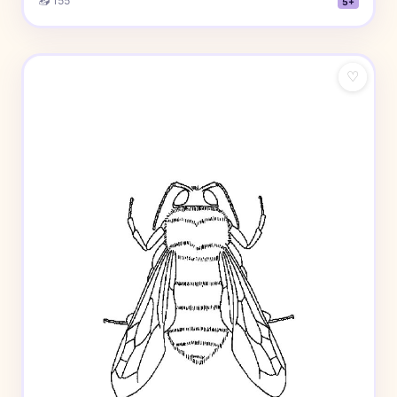
📥 155
5+
♡