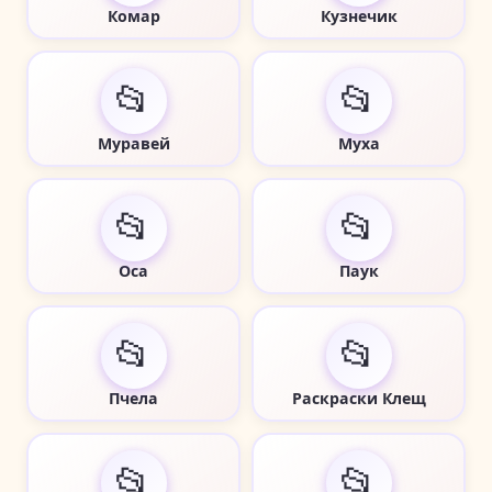
Комар
Кузнечик
📂
📂
Муравей
Муха
📂
📂
Оса
Паук
📂
📂
Пчела
Раскраски Клещ
📂
📂