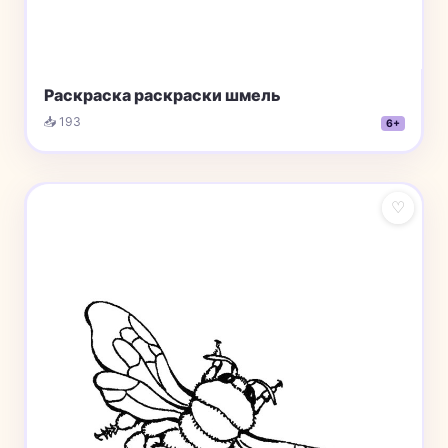
Раскраска раскраски шмель
📥 193
6+
♡