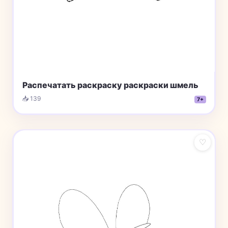
Распечатать раскраску раскраски шмель
📥 139
7+
♡