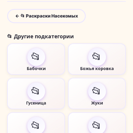
← 📂 Раскраски Насекомых
📂 Другие подкатегории
📂
📂
Бабочки
Божья коровка
📂
📂
Гусеница
Жуки
📂
📂