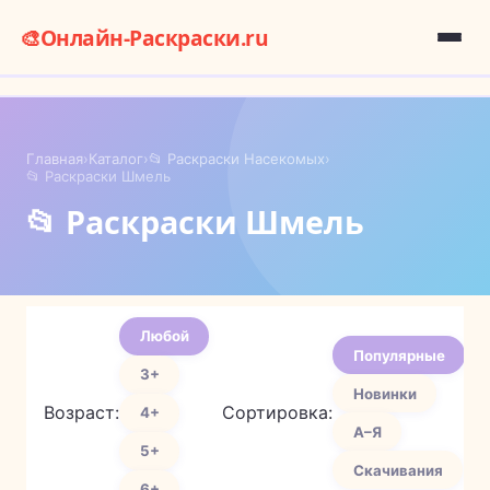
🎨
Онлайн-Раскраски.ru
Главная
›
Каталог
›
📂 Раскраски Насекомых
›
📂 Раскраски Шмель
📂 Раскраски Шмель
Любой
Популярные
3+
Новинки
Возраст:
Сортировка:
4+
А–Я
5+
Скачивания
6+