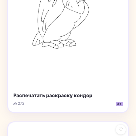
Распечатать раскраску кондор
📥 272
3+
♡