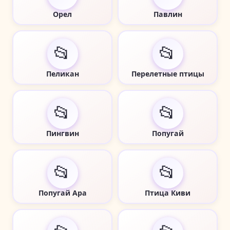
Орел
Павлин
📂
📂
Пеликан
Перелетные птицы
📂
📂
Пингвин
Попугай
📂
📂
Попугай Ара
Птица Киви