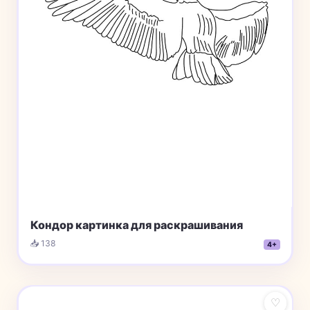
Кондор картинка для раскрашивания
📥 138
4+
♡