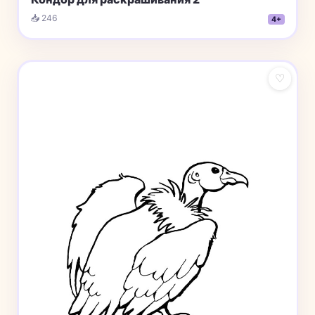
📥 246
4+
♡