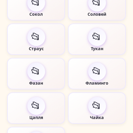
📂
📂
Сокол
Соловей
📂
📂
Страус
Тукан
📂
📂
Фазан
Фламинго
📂
📂
Цапля
Чайка