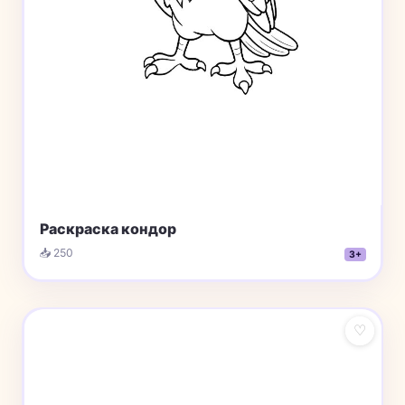
Раскраска кондор
📥 250
3+
♡