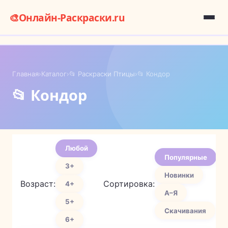
🎨
Онлайн-Раскраски.ru
Главная
›
Каталог
›
📂 Раскраски Птицы
›
📂 Кондор
📂 Кондор
Любой
Популярные
3+
Новинки
Возраст:
Сортировка:
4+
А–Я
5+
Скачивания
6+