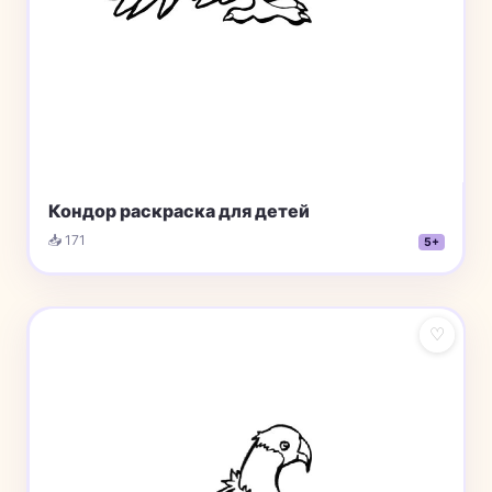
Кондор раскраска для детей
📥 171
5+
♡