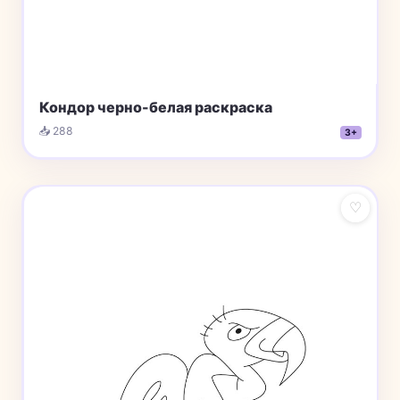
Кондор черно-белая раскраска
📥 288
3+
♡