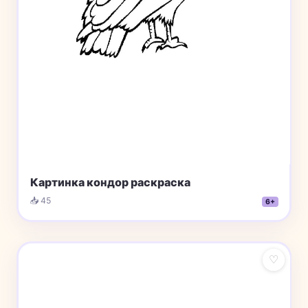
Картинка кондор раскраска
📥 45
6+
♡