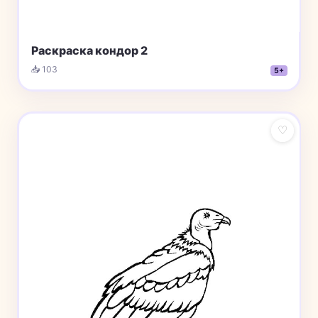
Раскраска кондор 2
📥 103
5+
♡