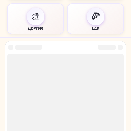
🎨
🍕
Другие
Еда