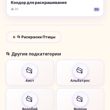
Кондор для раскрашивания
📥 30
7+
← 📂 Раскраски Птицы
📂 Другие подкатегории
📂
📂
Аист
Альбатрос
📂
📂
Воробей
Ворона