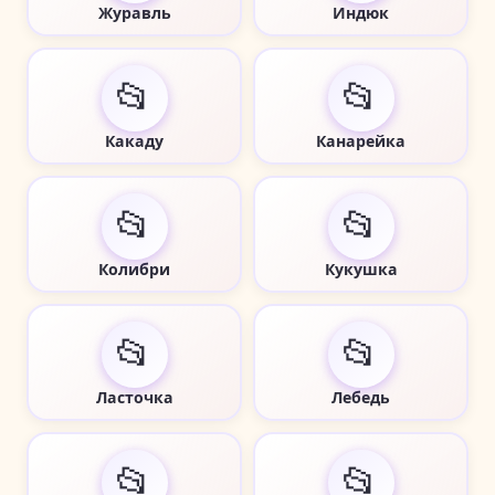
Журавль
Индюк
📂
📂
Какаду
Канарейка
📂
📂
Колибри
Кукушка
📂
📂
Ласточка
Лебедь
📂
📂