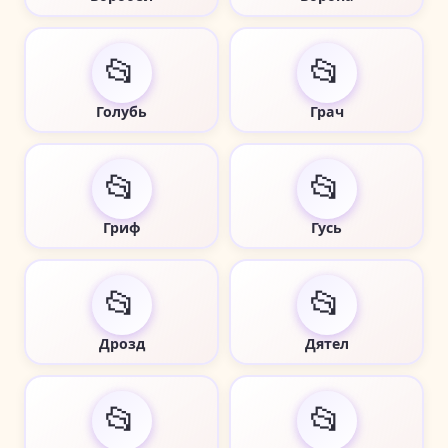
📂
📂
Голубь
Грач
📂
📂
Гриф
Гусь
📂
📂
Дрозд
Дятел
📂
📂