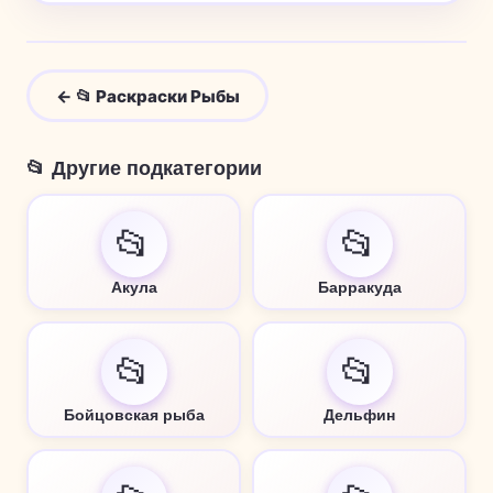
← 📂 Раскраски Рыбы
📂 Другие подкатегории
📂
📂
Акула
Барракуда
📂
📂
Бойцовская рыба
Дельфин