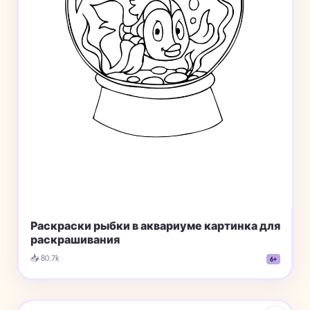
Раскраски рыбки в аквариуме картинка для
раскрашивания
📥 80.7k
6+