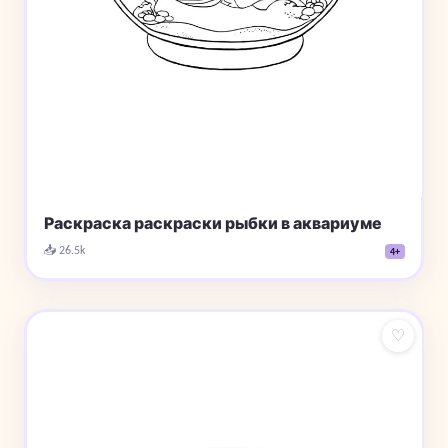
Раскраска раскраски рыбки в аквариуме
📥 26.5k
4+
♡