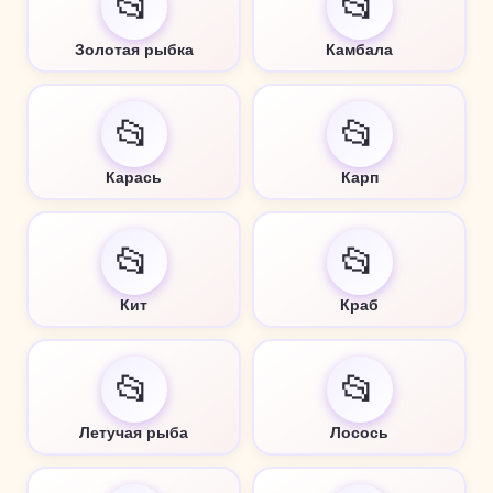
📂
📂
Золотая рыбка
Камбала
📂
📂
Карась
Карп
📂
📂
Кит
Краб
📂
📂
Летучая рыба
Лосось