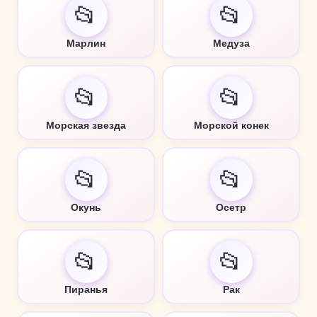
📂
📂
Марлин
Медуза
📂
📂
Морская звезда
Морской конек
📂
📂
Окунь
Осетр
📂
📂
Пиранья
Рак