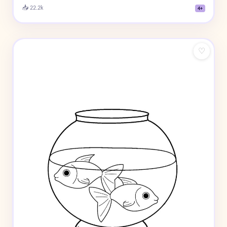
📥 22.2k
4+
♡