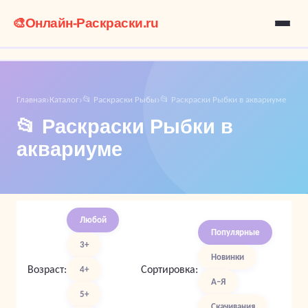
🎨
Онлайн-Раскраски.ru
Главная
Каталог
📂 Раскраски Рыбы
📂 Раскраски Рыбки в аквариуме
›
›
›
📂 Раскраски Рыбки в
аквариуме
Любой
Популярные
3+
Новинки
Возраст:
Сортировка:
4+
А–Я
5+
Скачивания