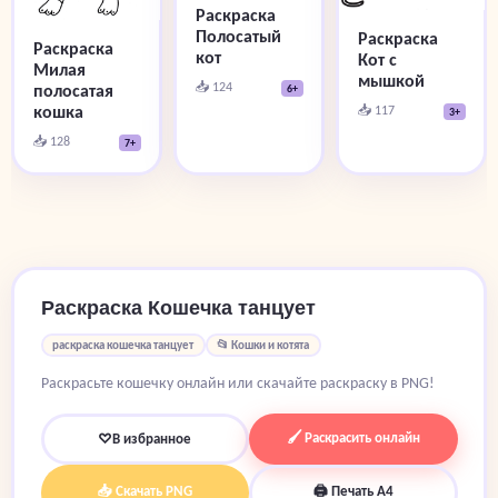
Раскраска
Полосатый
Раскраска
Раскраска
кот
Кот с
Милая
мышкой
📥 124
полосатая
6+
кошка
📥 117
3+
📥 128
7+
Раскраска Кошечка танцует
раскраска кошечка танцует
📂 Кошки и котята
Раскрасьте кошечку онлайн или скачайте раскраску в PNG!
🖌 Раскрасить онлайн
♡
В избранное
📥 Скачать PNG
🖨 Печать A4