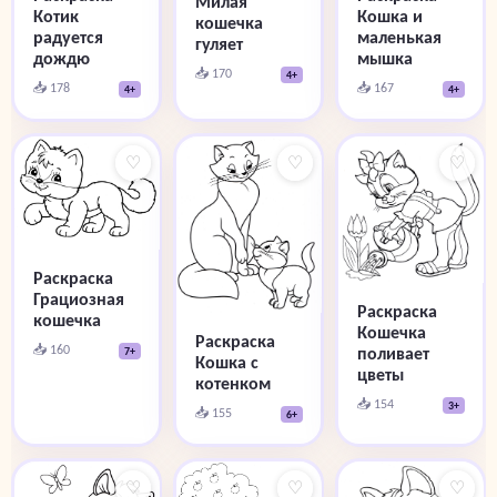
Милая
Котик
Кошка и
кошечка
радуется
маленькая
гуляет
дождю
мышка
📥 170
4+
📥 178
📥 167
4+
4+
♡
♡
♡
Раскраска
Грациозная
Раскраска
кошечка
Кошечка
Раскраска
📥 160
поливает
7+
Кошка с
цветы
котенком
📥 154
3+
📥 155
6+
♡
♡
♡