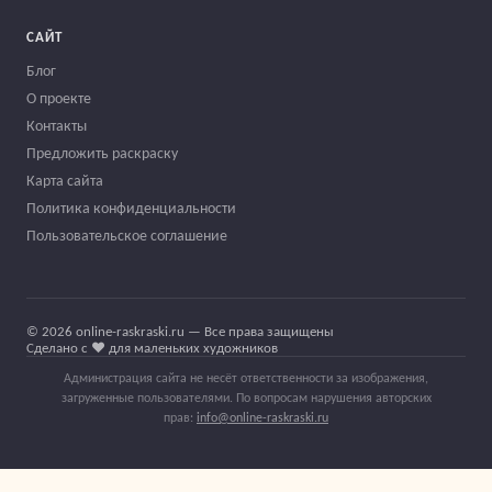
САЙТ
Блог
О проекте
Контакты
Предложить раскраску
Карта сайта
Политика конфиденциальности
Пользовательское соглашение
© 2026 online-raskraski.ru — Все права защищены
Сделано с ❤️ для маленьких художников
Администрация сайта не несёт ответственности за изображения,
загруженные пользователями. По вопросам нарушения авторских
прав:
info@online-raskraski.ru