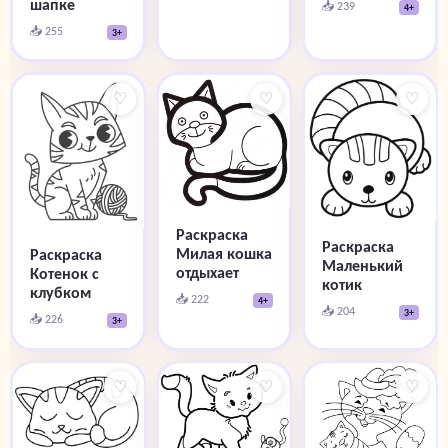
шапке
📥 239
4+
📥 255
3+
♡
♡
♡
Раскраска
Раскраска
Милая кошка
Раскраска
Маленький
отдыхает
Котенок с
котик
клубком
📥 222
4+
📥 204
3+
📥 226
3+
♡
♡
♡