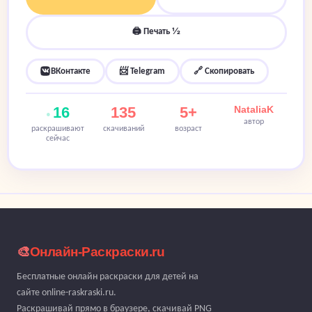
🖨 Печать ½
ВКонтакте
📨 Telegram
🔗 Скопировать
16
135
5+
NataliaK
автор
раскрашивают
скачиваний
возраст
сейчас
🎨
Онлайн-Раскраски.ru
Бесплатные онлайн раскраски для детей на
сайте online-raskraski.ru.
Раскрашивай прямо в браузере, скачивай PNG