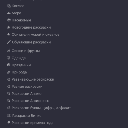
🚀 Космос
🌊 Море
🐞 Насекомые
🎄 Новогодние раскраски
🐠 Обитатели морей и океанов
🖍️ Обучающие раскраски
🍏 Овощи и фрукты
👗 Одежда
🎃 Праздники
🌿 Природа
🎨 Развивающие раскраски
🎨 Разные раскраски
📂 Раскраски Аниме
📂 Раскраски Антистресс
🎨 Раскраски буквы, цифры, алфавит
🧚‍♀️ Раскраски Винкс
🌳 Раскраски времена года