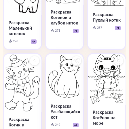
Раскраска
Раскраска
Котенок и
Пухлый котик
Раскраска
клубок ниток
Маленький
📥 257
7+
📥 271
7+
котенок
📥 276
4+
♡
♡
♡
Раскраска
Улыбающийся
Раскраска
кот
Котёнок на
Раскраска
море
Котик в
📥 249
6+