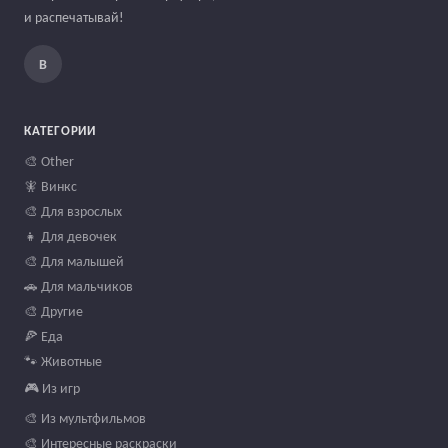
и распечатывай!
В
КАТЕГОРИИ
🎨 Other
🧚 Винкс
🎨 Для взрослых
👧 Для девочек
🎨 Для малышей
🚗 Для мальчиков
🎨 Другие
🍕 Еда
🐾 Животные
🎮 Из игр
🎨 Из мультфильмов
🎨 Интересные раскраски