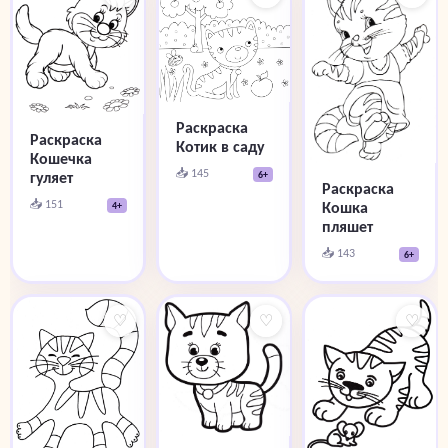
Раскраска
Раскраска
Котик в саду
Кошечка
📥 145
6+
гуляет
Раскраска
📥 151
Кошка
4+
пляшет
📥 143
6+
♡
♡
♡