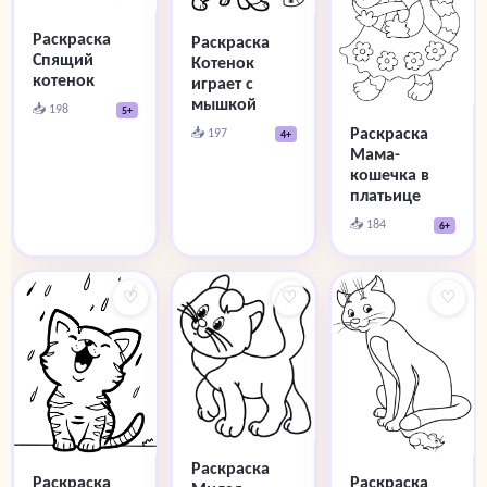
Раскраска
Раскраска
Спящий
Котенок
котенок
играет с
мышкой
📥 198
5+
Раскраска
📥 197
4+
Мама-
кошечка в
платьице
📥 184
6+
♡
♡
♡
Раскраска
Раскраска
Раскраска