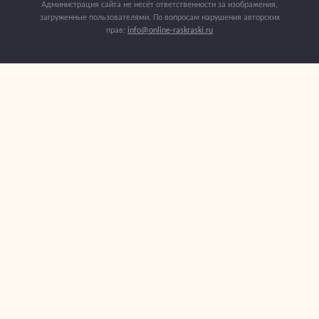
Администрация сайта не несёт ответственности за изображения,
загруженные пользователями. По вопросам нарушения авторских
прав:
info@online-raskraski.ru