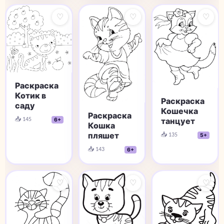
♡
♡
♡
Раскраска
Котик в
Раскраска
саду
Кошечка
Раскраска
📥 145
танцует
6+
Кошка
📥 135
пляшет
5+
📥 143
6+
♡
♡
♡