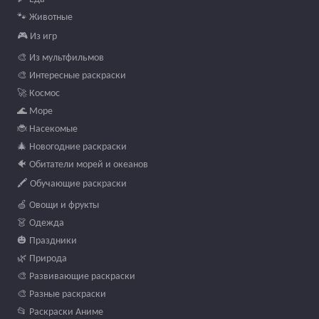
🐾 Животные
🎮 Из игр
🎨 Из мультфильмов
🎨 Интересные раскраски
🚀 Космос
🌊 Море
🐞 Насекомые
🎄 Новогодние раскраски
🐠 Обитатели морей и океанов
🖍️ Обучающие раскраски
🍏 Овощи и фрукты
👗 Одежда
🎃 Праздники
🌿 Природа
🎨 Развивающие раскраски
🎨 Разные раскраски
📂 Раскраски Аниме