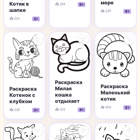
море
Котик в
📥 249
6+
шапке
📥 239
4+
📥 255
3+
♡
♡
♡
Раскраска
Раскраска
Милая
Раскраска
Маленький
кошка
Котенок с
котик
отдыхает
клубком
📥 204
3+
📥 222
📥 226
4+
3+
♡
♡
♡