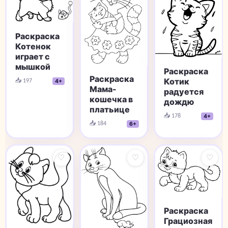
Раскраска
Котенок
играет с
мышкой
Раскраска
Раскраска
📥 197
Котик
4+
Мама-
радуется
кошечка в
дождю
платьице
📥 178
4+
📥 184
6+
♡
♡
♡
Раскраска
Грациозная