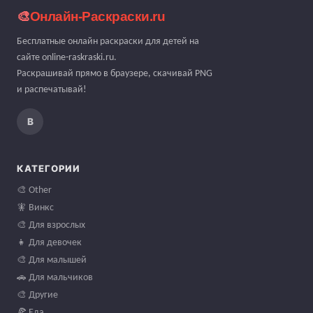
🎨
Онлайн-Раскраски.ru
Бесплатные онлайн раскраски для детей на
сайте online-raskraski.ru.
Раскрашивай прямо в браузере, скачивай PNG
и распечатывай!
В
КАТЕГОРИИ
🎨 Other
🧚 Винкс
🎨 Для взрослых
👧 Для девочек
🎨 Для малышей
🚗 Для мальчиков
🎨 Другие
🍕 Еда