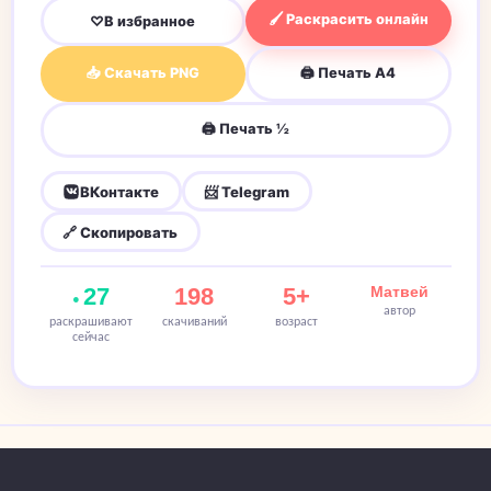
🖌 Раскрасить онлайн
♡
В избранное
📥 Скачать PNG
🖨 Печать A4
🖨 Печать ½
ВКонтакте
📨 Telegram
🔗 Скопировать
27
198
5+
Матвей
автор
раскрашивают
скачиваний
возраст
сейчас