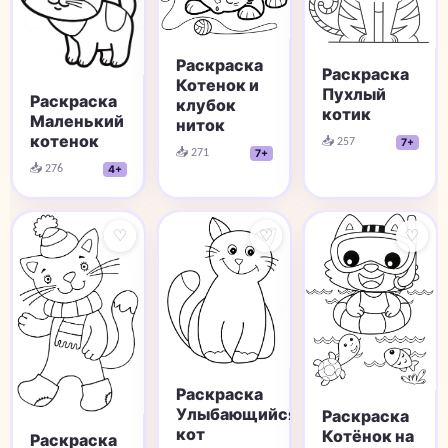
Раскраска
Раскраска
Котенок и
Пухлый
Раскраска
клубок
котик
Маленький
ниток
котенок
📥 257
7+
📥 271
7+
📥 276
4+
♡
♡
♡
Раскраска
Улыбающийся
Раскраска
кот
Котёнок на
Раскраска