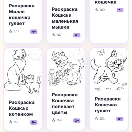
кошечка
Раскраска
Раскраска
📥 160
7+
Милая
Кошка и
кошечка
маленькая
гуляет
мышка
📥 170
4+
📥 167
4+
♡
♡
♡
Раскраска
Раскраска
Кошечка
Раскраска
Кошечка
поливает
Кошка с
гуляет
цветы
котенком
📥 151
4+
📥 154
3+
📥 155
6+