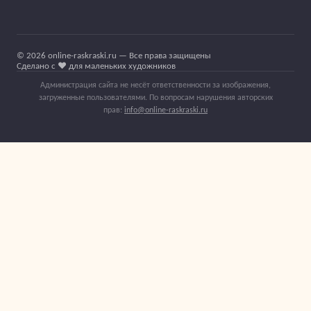
© 2026 online-raskraski.ru — Все права защищены
Сделано с ❤️ для маленьких художников
Администрация сайта не несёт ответственности за изображения,
загруженные пользователями. По вопросам нарушения авторских
прав:
info@online-raskraski.ru