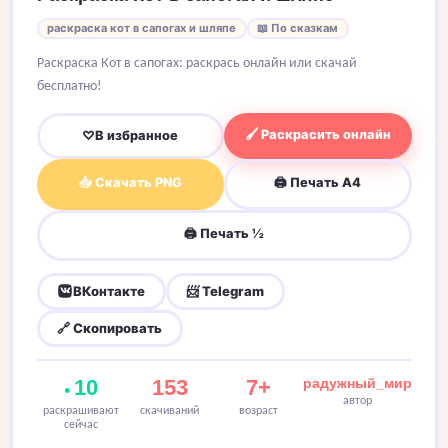
раскраска кот в сапогах и шляпе
📖 По сказкам
Раскраска Кот в сапогах: раскрась онлайн или скачай
бесплатно!
🖌 Раскрасить онлайн
♡
В избранное
📥 Скачать PNG
🖨 Печать A4
🖨 Печать ½
ВКонтакте
📨 Telegram
🔗 Скопировать
10
153
7+
радужный_мир
автор
раскрашивают
скачиваний
возраст
сейчас