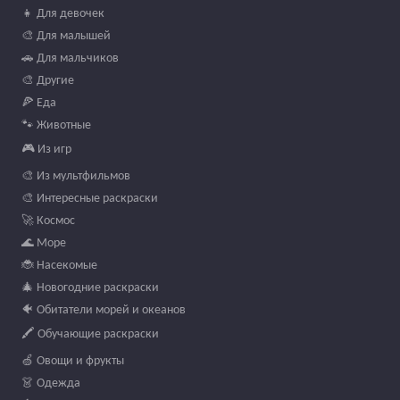
👧 Для девочек
🎨 Для малышей
🚗 Для мальчиков
🎨 Другие
🍕 Еда
🐾 Животные
🎮 Из игр
🎨 Из мультфильмов
🎨 Интересные раскраски
🚀 Космос
🌊 Море
🐞 Насекомые
🎄 Новогодние раскраски
🐠 Обитатели морей и океанов
🖍️ Обучающие раскраски
🍏 Овощи и фрукты
👗 Одежда