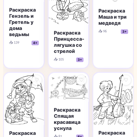
Раскраска
Раскраска
Гензель и
Маша и три
Гретель у
медведя
дома
📥 96
Раскраска
3+
ведьмы
Принцесса-
📥 139
4+
лягушка со
стрелой
📥 105
3+
♡
♡
♡
Раскраска
Спящая
красавица
уснула
Раскраска
Раскраска
📥 81
6+