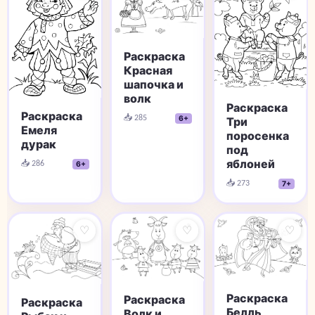
Раскраска
Красная
шапочка и
волк
Раскраска
Раскраска
📥 285
6+
Три
Емеля
поросенка
дурак
под
яблоней
📥 286
6+
📥 273
7+
♡
♡
♡
Раскраска
Раскраска
Раскраска
Белль
Волк и