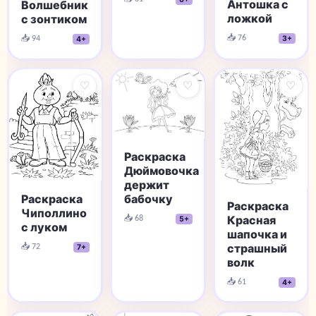
Антошка с
Волшебник
ложкой
с зонтиком
📥 76
📥 94
3+
4+
♡
♡
♡
Раскраска
Дюймовочка
держит
бабочку
Раскраска
Раскраска
Чиполлино
📥 68
Красная
5+
с луком
шапочка и
📥 72
страшный
7+
волк
📥 61
4+