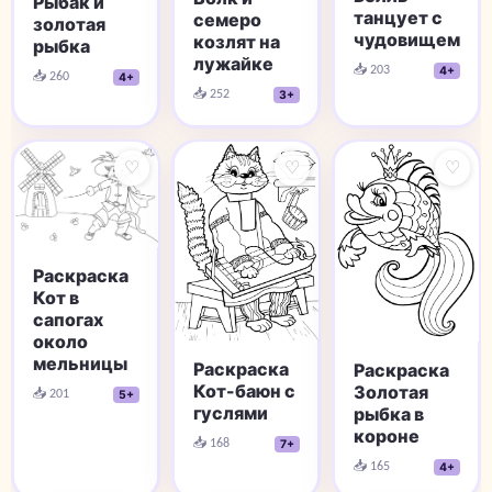
Рыбак и
танцует с
семеро
золотая
чудовищем
козлят на
рыбка
лужайке
📥 203
4+
📥 260
4+
📥 252
3+
♡
♡
♡
Раскраска
Кот в
сапогах
около
мельницы
Раскраска
Раскраска
Кот-баюн с
Золотая
📥 201
5+
гуслями
рыбка в
короне
📥 168
7+
📥 165
4+