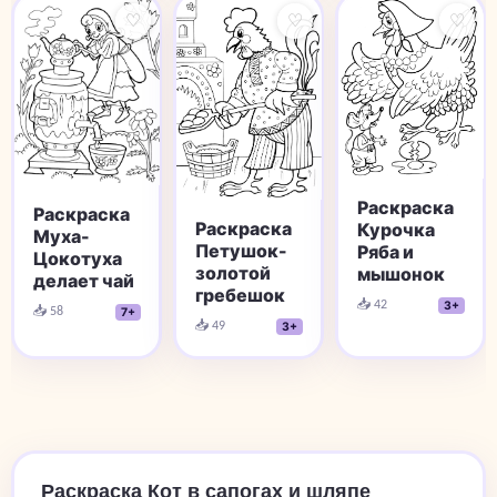
♡
♡
♡
Раскраска
Раскраска
Раскраска
Курочка
Муха-
Петушок-
Ряба и
Цокотуха
золотой
мышонок
делает чай
гребешок
📥 42
3+
📥 58
7+
📥 49
3+
Раскраска Кот в сапогах и шляпе