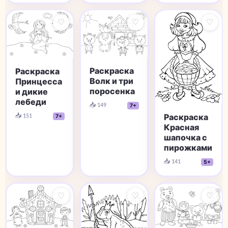
♡
♡
♡
Раскраска
Раскраска
Волк и три
Принцесса
поросенка
и дикие
лебеди
📥 149
7+
📥 151
Раскраска
7+
Красная
шапочка с
пирожками
📥 141
5+
♡
♡
♡