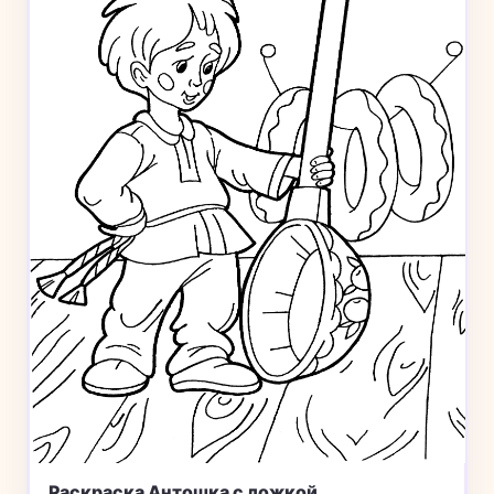
Раскраска Антошка с ложкой