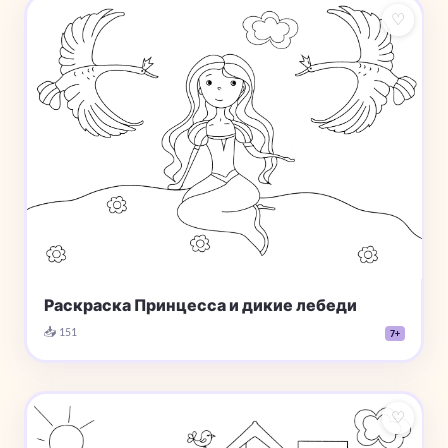
♡
Раскраска Принцесса и дикие лебеди
📥 151
7+
♡