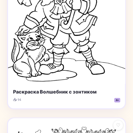
Раскраска Волшебник с зонтиком
📥 94
4+
♡