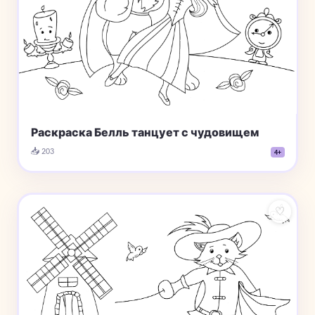
Раскраска Белль танцует с чудовищем
📥 203
4+
♡