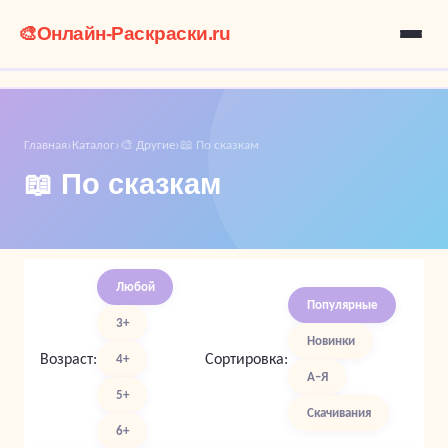
🎨
Онлайн-Раскраски.ru
Главная
Каталог
🎨 Другие
📖 По сказкам
›
›
›
📖 По сказкам
Любой
Популярные
3+
Новинки
Возраст:
Сортировка:
4+
А–Я
5+
Скачивания
6+