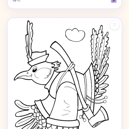
📥 42
3+
♡