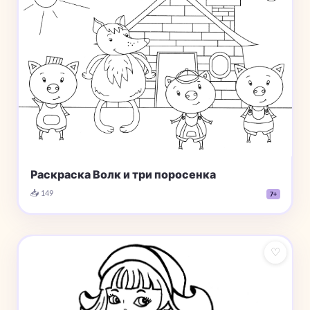
Раскраска Волк и три поросенка
📥 149
7+
♡