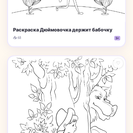
Раскраска Дюймовочка держит бабочку
📥 68
5+
♡