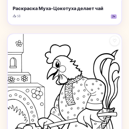
Раскраска Муха-Цокотуха делает чай
📥 58
7+
♡