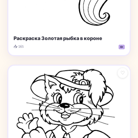
Раскраска Золотая рыбка в короне
📥 165
4+
♡