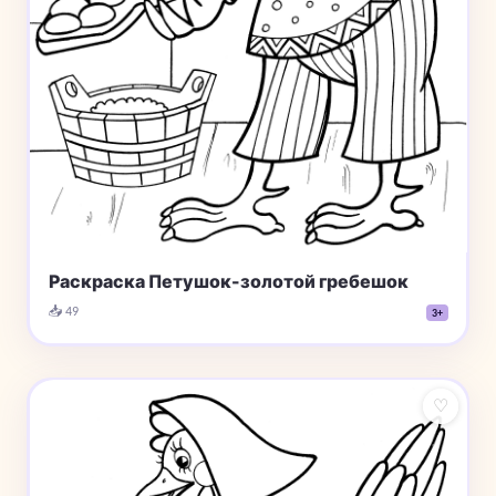
Раскраска Петушок-золотой гребешок
📥 49
3+
♡