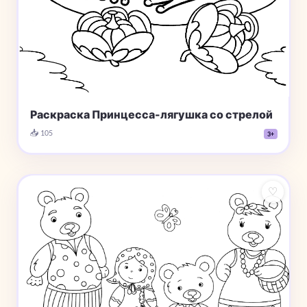
Раскраска Принцесса-лягушка со стрелой
📥 105
3+
♡