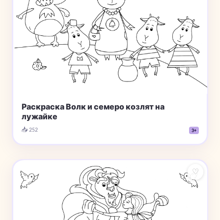
Раскраска Волк и семеро козлят на
лужайке
📥 252
3+
♡