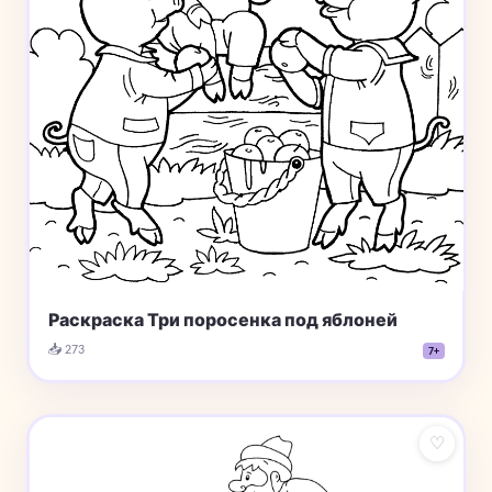
Раскраска Три поросенка под яблоней
📥 273
7+
♡