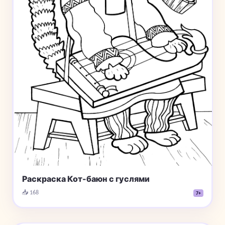
Раскраска Кот-баюн с гуслями
📥 168
7+