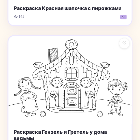
Раскраска Красная шапочка с пирожками
📥 141
5+
♡
Раскраска Гензель и Гретель у дома
ведьмы