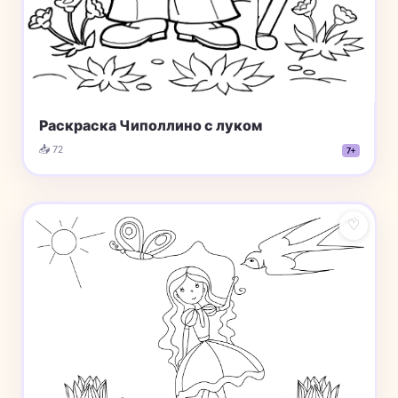
Раскраска Чиполлино с луком
📥 72
7+
♡