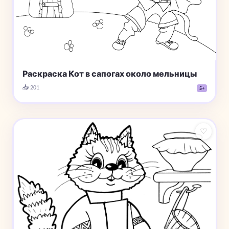
Раскраска Кот в сапогах около мельницы
📥 201
5+
♡