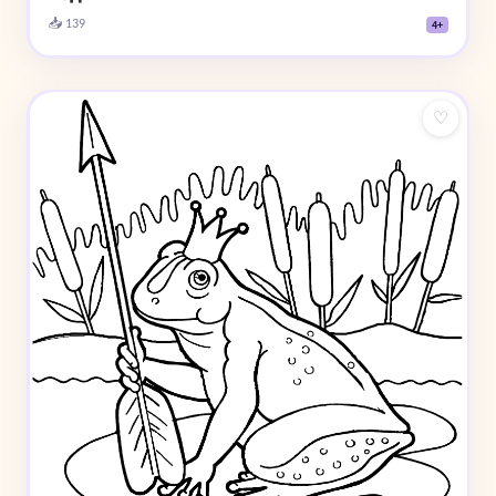
📥 139
4+
♡