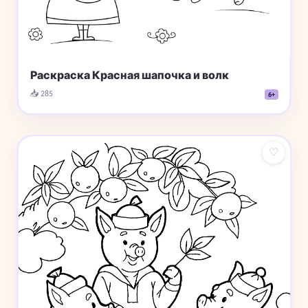
Раскраска Красная шапочка и волк
📥 285
6+
♡