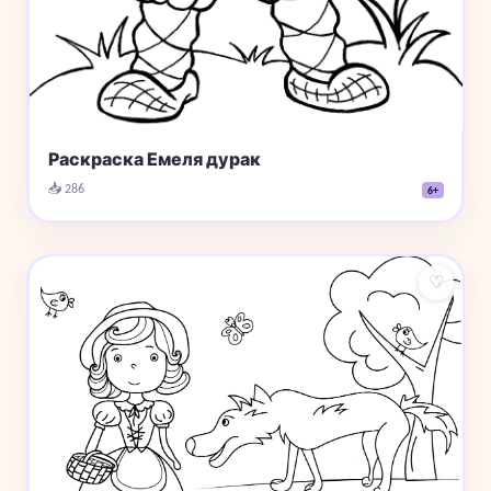
Раскраска Емеля дурак
📥 286
6+
♡