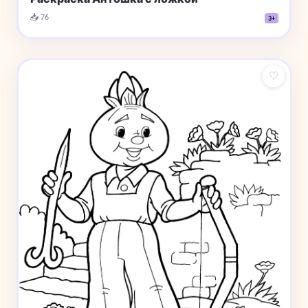
📥 76
3+
♡