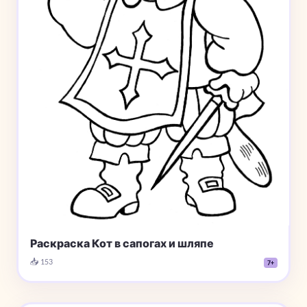
Раскраска Кот в сапогах и шляпе
📥 153
7+