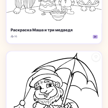
Раскраска Маша и три медведя
📥 96
3+
♡