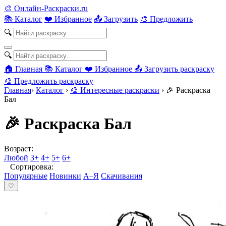
🎨
Онлайн-Раскраски.ru
📚 Каталог
❤️ Избранное
📤 Загрузить
🎨 Предложить
🔍
🔍
🏠 Главная
📚 Каталог
❤️ Избранное
📤 Загрузить раскраску
🎨 Предложить раскраску
Главная
›
Каталог
›
🎨 Интересные раскраски
›
🎉 Раскраска
Бал
🎉 Раскраска Бал
Возраст:
Любой
3+
4+
5+
6+
Сортировка:
Популярные
Новинки
А–Я
Скачивания
♡