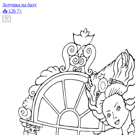
Золушка на балу
📥 126
7+
♡