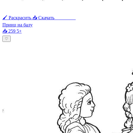
🖌 Раскрасить
📥 Скачать
🖨 Печать
Принц на балу
📥 259
5+
♡