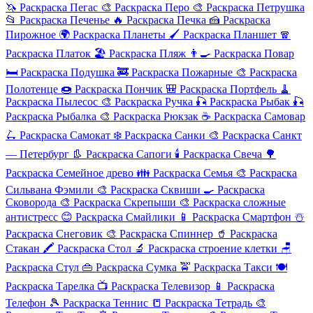
🦄
Раскраска Пегас
🎨
Раскраска Перо
🎨
Раскраска Петрушка
📂
Раскраска Печенье
🔥
Раскраска Печка
🍰
Раскраска
Пирожное
🌍
Раскраска Планеты
🖌️
Раскраска Планшет
🧣
Раскраска Платок
🏖️
Раскраска Пляж
👨‍🍳
Раскраска Повар
🛏️
Раскраска Подушка
🚒
Раскраска Пожарные
🎨
Раскраска
Полотенце
🍩
Раскраска Пончик
🎒
Раскраска Портфель
🧹
Раскраска Пылесос
🎨
Раскраска Ручка
🎣
Раскраска Рыбак
🎣
Раскраска Рыбалка
🎨
Раскраска Рюкзак
☕
Раскраска Самовар
🛴
Раскраска Самокат
❄️
Раскраска Санки
🎨
Раскраска Санкт
— Петербург
👢
Раскраска Сапоги
🕯️
Раскраска Свеча
🌳
Раскраска Семейное древо
👪
Раскраска Семья
🎨
Раскраска
Сильвана Фэмили
🎨
Раскраска Сквиши
🍳
Раскраска
Сковорода
🎨
Раскраска Скрепыши
🎨
Раскраска сложные
антистресс
😊
Раскраска Смайлики
📱
Раскраска Смартфон
☃️
Раскраска Снеговик
🎨
Раскраска Спиннер
🥤
Раскраска
Стакан
🖍️
Раскраска Стол
🔬
Раскраска строение клетки
🪑
Раскраска Стул
👜
Раскраска Сумка
🚖
Раскраска Такси
🍽️
Раскраска Тарелка
📺
Раскраска Телевизор
📱
Раскраска
Телефон
🎾
Раскраска Теннис
📒
Раскраска Тетрадь
🎨