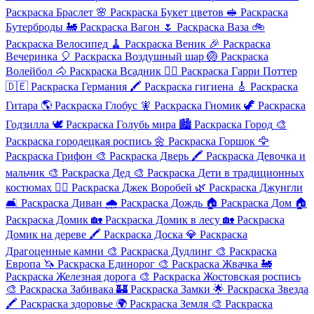
Раскраска Браслет
🌸
Раскраска Букет цветов
🥪
Раскраска
Бутерброды
🚂
Раскраска Вагон
🌷
Раскраска Ваза
🚲
Раскраска Велосипед
🧹
Раскраска Веник
🎉
Раскраска
Вечеринка
🎈
Раскраска Воздушный шар
🏐
Раскраска
Волейбол
🐴
Раскраска Всадник
🧙‍♂️
Раскраска Гарри Поттер
🇩🇪
Раскраска Германия
🖍️
Раскраска гигиена
🎸
Раскраска
Гитара
🌎
Раскраска Глобус
🧚
Раскраска Гномик
🦖
Раскраска
Годзилла
🕊️
Раскраска Голубь мира
🏙️
Раскраска Город
🎨
Раскраска городецкая роспись
🌼
Раскраска Горшок
🦅
Раскраска Грифон
🎨
Раскраска Дверь
🖍️
Раскраска Девочка и
мальчик
🎨
Раскраска Дед
🎨
Раскраска Дети в традиционных
костюмах
🏴‍☠️
Раскраска Джек Воробей
🌿
Раскраска Джунгли
🛋️
Раскраска Диван
🌧️
Раскраска Дождь
🏠
Раскраска Дом
🏠
Раскраска Домик
🏡
Раскраска Домик в лесу
🏡
Раскраска
Домик на дереве
🖍️
Раскраска Доска
💎
Раскраска
Драгоценные камни
🎨
Раскраска Дудлинг
🎨
Раскраска
Европа
🦄
Раскраска Единорог
🎨
Раскраска Жвачка
🚂
Раскраска Железная дорога
🎨
Раскраска Жостовская роспись
🎨
Раскраска Забивака
🏰
Раскраска Замки
🌟
Раскраска Звезда
🖍️
Раскраска здоровье
🌍
Раскраска Земля
🎨
Раскраска