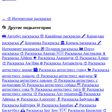
← 🎨 Интересные раскраски
📂 Другие подкатегории
🚌
Автобус раскраска
🌸
Кавайные раскраски
🖍️
Карандаш
раскраска
🖍️
Корзинка Раскраска
🏛️
Кремль раскраска
🖍️
Натюрморт раскраска
🎁
Подарок раскраска
🚂
Поезд
раскраска
🎨
Раскраска Аватар
🇦🇺
Раскраска Австралия
📱
Раскраска Айфон
🐠
Раскраска Аквариум
🎨
Раскраска Алмаз
🎨
Раскраска Ам Ням
❄️
Раскраска Антарктида
🎨
Раскраска
антистресс аниме
🏙️
Раскраска антистресс город
🐎
Раскраска
антистресс лошади
🎨
Раскраска антистресс мандала
🦚
Раскраска антистресс павлин
🎨
Раскраска антистресс с
надписями
🐶
Раскраска антистресс собака
🦉
Раскраска
антистресс сова
📂
Раскраска антистресс тигр
🌸
Раскраска
антистресс цветы
🎨
Раскраска Арт терапия
🦁
Раскраска
Африка
✈️
Раскраска Аэропорт
👵
Раскраска Бабушка
🌆
Раскраска Байтерек
🥁
Раскраска Барабан
🏀
Раскраска
Баскетбол
🕰️
Раскраска Биг Бен
🇧🇷
Раскраска Бразилия
🎨