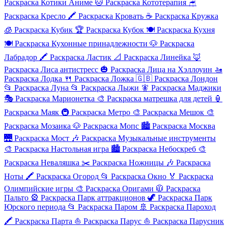
Раскраска Котики Аниме
🐱
Раскраска Кототерапия
🪑
Раскраска Кресло
🖍️
Раскраска Кровать
☕
Раскраска Кружка
🧊
Раскраска Кубик
🏆
Раскраска Кубок
🍽️
Раскраска Кухня
🍽️
Раскраска Кухонные принадлежности
🐶
Раскраска
Лабрадор
🖍️
Раскраска Ластик
📐
Раскраска Линейка
🦊
Раскраска Лиса антистресс
🎃
Раскраска Лица на Хэллоуин
🚤
Раскраска Лодка
🍴
Раскраска Ложка
🇬🇧
Раскраска Лондон
📂
Раскраска Луна
📂
Раскраска Лыжи
🧚
Раскраска Маджики
🎭
Раскраска Марионетка
🎨
Раскраска матрешка для детей
🏮
Раскраска Маяк
🚇
Раскраска Метро
🎨
Раскраска Мешок
🎨
Раскраска Мозаика
🐶
Раскраска Мопс
🏙️
Раскраска Москва
🌉
Раскраска Мост
🎶
Раскраска Музыкальные инструменты
🎨
Раскраска Настольная игра
🏙️
Раскраска Небоскреб
🎨
Раскраска Неваляшка
✂️
Раскраска Ножницы
🎶
Раскраска
Ноты
🖍️
Раскраска Огород
📂
Раскраска Окно
🏅
Раскраска
Олимпийские игры
🎨
Раскраска Оригами
🧥
Раскраска
Пальто
🎡
Раскраска Парк аттракционов
🦖
Раскраска Парк
Юрского периода
📂
Раскраска Паром
🚢
Раскраска Пароход
🖍️
Раскраска Парта
⛵
Раскраска Парус
⛵
Раскраска Парусник