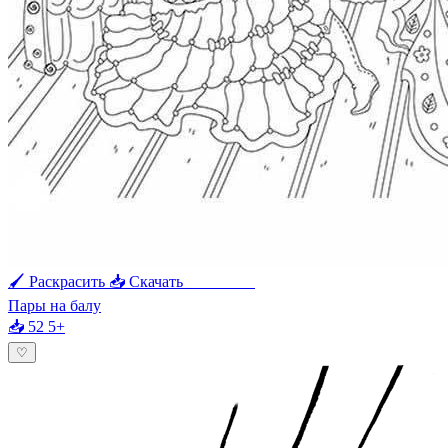
🖌 Раскрасить
📥 Скачать
🖨 Печать
Пары на балу
📥 52
5+
♡