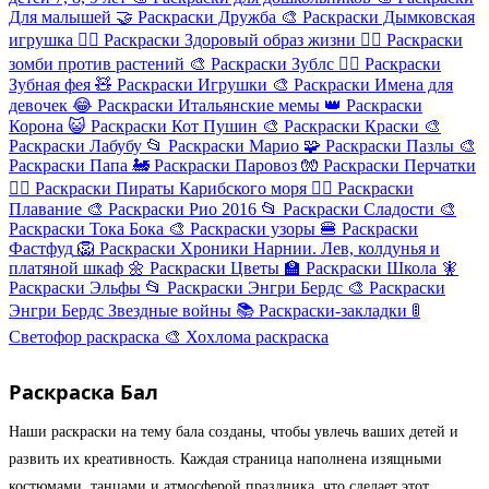
Для малышей
🤝
Раскраски Дружба
🎨
Раскраски Дымковская
игрушка
🏃‍♂️
Раскраски Здоровый образ жизни
🧟‍♂️
Раскраски
зомби против растений
🎨
Раскраски Зублс
🧚‍♀️
Раскраски
Зубная фея
🧸
Раскраски Игрушки
🎨
Раскраски Имена для
девочек
😂
Раскраски Итальянские мемы
👑
Раскраски
Корона
😺
Раскраски Кот Пушин
🎨
Раскраски Краски
🎨
Раскраски Лабубу
📂
Раскраски Марио
🧩
Раскраски Пазлы
🎨
Раскраски Папа
🚂
Раскраски Паровоз
🧤
Раскраски Перчатки
🏴‍☠️
Раскраски Пираты Карибского моря
🏊‍♀️
Раскраски
Плавание
🎨
Раскраски Рио 2016
📂
Раскраски Сладости
🎨
Раскраски Тока Бока
🎨
Раскраски узоры
🍔
Раскраски
Фастфуд
🦁
Раскраски Хроники Нарнии. Лев, колдунья и
платяной шкаф
🌼
Раскраски Цветы
🏫
Раскраски Школа
🧚
Раскраски Эльфы
📂
Раскраски Энгри Бердс
🎨
Раскраски
Энгри Бердс Звездные войны
📚
Раскраски-закладки
🚦
Светофор раскраска
🎨
Хохлома раскраска
Раскраска Бал
Наши раскраски на тему бала созданы, чтобы увлечь ваших детей и
развить их креативность. Каждая страница наполнена изящными
костюмами, танцами и атмосферой праздника, что сделает этот