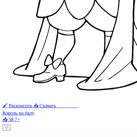
🖌 Раскрасить
📥 Скачать
🖨 Печать
Король на балу
📥 58
7+
♡