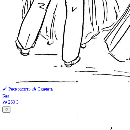
🖌 Раскрасить
📥 Скачать
🖨 Печать
Бал
📥 260
3+
♡