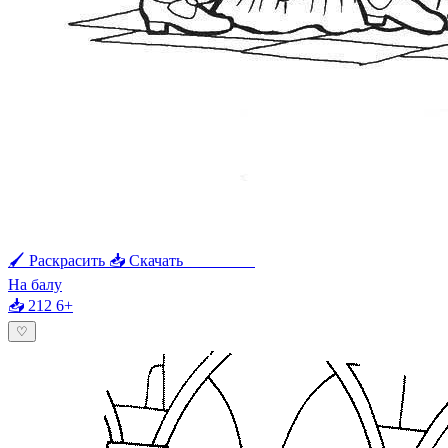
🖌 Раскрасить
📥 Скачать
🖨 Печать
На балу
📥 212
6+
♡