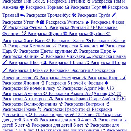
Раскраска Тик Ток
🚢
Раскраска Титаник
🎨
Раскраска Том и
Анжела
🌪️
Раскраска Торнадо
🍰
Раскраска Торт
🚋
Раскраска
Трамвай
🚌
Раскраска Троллейбус
🛠️
Раскраска Труба
🖍️
Раскраска Утюг
👩‍🏫
Раскраска Учитель
🔥
Раскраска Факел
🌾
Раскраска Ферма
💧
Раскраска Фонтан
🇫🇷
Раскраска
Франция
🦊
Раскраска Фурри
⚽
Раскраска Футбол
🎨
Раскраска Хаги Ваги
🎨
Раскраска Халат
🐺
Раскраска Хаски
🎨
Раскраска Хетчималс
🏒
Раскраска Хоккеист
👑
Раскраска
Царь
🌺
Раскраска Цветы крупные
🎪
Раскраска Цирк
🍵
Раскраска Чайник
🐶
Раскраска Чихуахуа
🧢
Раскраска шапка
🖌️
Раскраска Шкаф
🎩
Раскраска Шляпа
🎨
Раскраска Шторы
🖌️
Раскраска Щетка
🌿
Раскраска Экология
⚡
Раскраска
Электричество
🎨
Раскраска Эмемдемс
⚓
Раскраска Якорь
🗾
Раскраска Япония
🎨
Раскраски 5 ночей с Фредди
🌲
Раскраски 99 ночей в лесу
🎨
Раскраски Адопт Ми
🇺🇸
Раскраски Америка
🎨
Раскраски Амонг Ас (Among Us)
🎨
Раскраски Антистресс
🎨
Раскраски Браво Старс Амбер
🇬🇧
Раскраски Великобритания
🎨
Раскраски Витражи
🎨
Раскраски Гжель
📂
Раскраски Граффити
🎨
Раскраски
Детский сад
🎨
Раскраски для детей 12-13 лет
🎨
Раскраски
для детей 3 лет
🎨
Раскраски для детей 4 лет
🎨
Раскраски для
детей 5 лет
🎨
Раскраски для детей 6 лет
🎨
Раскраски для
детей 7, 8, 9 лет
🎨
Раскраски для дошкольников
🎨
Раскраски