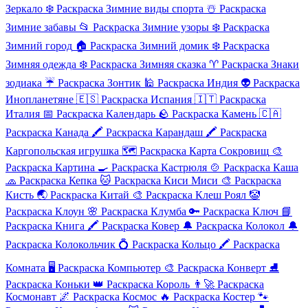
Зеркало
❄️
Раскраска Зимние виды спорта
☃️
Раскраска
Зимние забавы
📂
Раскраска Зимние узоры
❄️
Раскраска
Зимний город
🏠
Раскраска Зимний домик
❄️
Раскраска
Зимняя одежда
❄️
Раскраска Зимняя сказка
♈
Раскраска Знаки
зодиака
☔
Раскраска Зонтик
🕌
Раскраска Индия
👽
Раскраска
Инопланетяне
🇪🇸
Раскраска Испания
🇮🇹
Раскраска
Италия
📅
Раскраска Календарь
🪨
Раскраска Камень
🇨🇦
Раскраска Канада
🖍️
Раскраска Карандаш
🖍️
Раскраска
Каргопольская игрушка
🗺️
Раскраска Карта Сокровищ
🎨
Раскраска Картина
🍳
Раскраска Кастрюля
🍲
Раскраска Каша
🧢
Раскраска Кепка
🐱
Раскраска Киси Миси
🎨
Раскраска
Кисть
🌏
Раскраска Китай
🎨
Раскраска Клеш Роял
🤡
Раскраска Клоун
🌸
Раскраска Клумба
🔑
Раскраска Ключ
📘
Раскраска Книга
🖍️
Раскраска Ковер
🔔
Раскраска Колокол
🔔
Раскраска Колокольчик
💍
Раскраска Кольцо
🖍️
Раскраска
Комната
🖥️
Раскраска Компьютер
🎨
Раскраска Конверт
⛸️
Раскраска Коньки
👑
Раскраска Король
👨‍🚀
Раскраска
Космонавт
🌌
Раскраска Космос
🔥
Раскраска Костер
🐾