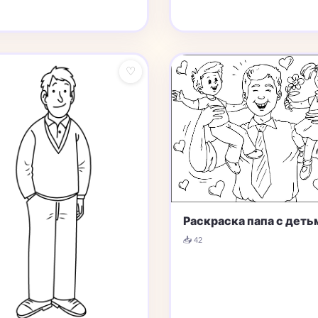
♡
Раскраска папа с деть
📥 42