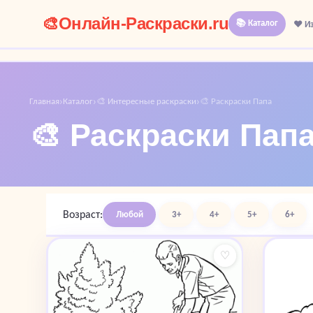
🎨
Онлайн-Раскраски.ru
📚 Каталог
❤️ И
Главная
Каталог
🎨 Интересные раскраски
🎨 Раскраски Папа
›
›
›
🎨 Раскраски Пап
Возраст:
Любой
3+
4+
5+
6+
♡