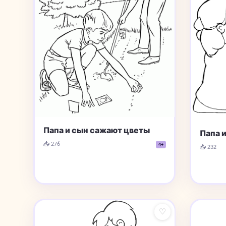
Папа и сын сажают цветы
Папа 
📥 276
4+
📥 232
♡