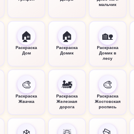
мальчик
🏠
🏠
🏡
Раскраска
Раскраска
Раскраска
Дом
Домик
Домик в
лесу
🎨
🚂
🎨
Раскраска
Раскраска
Раскраска
Жвачка
Железная
Жостовская
дорога
роспись
❄️
☃️
📂