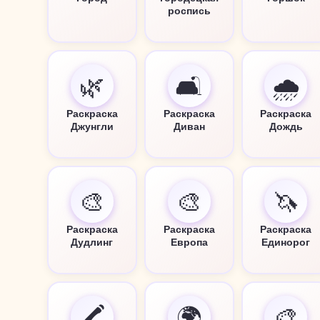
роспись
🌿
🛋️
🌧️
Раскраска
Раскраска
Раскраска
Джунгли
Диван
Дождь
🎨
🎨
🦄
Раскраска
Раскраска
Раскраска
Дудлинг
Европа
Единорог
🖍️
🌍
🎨