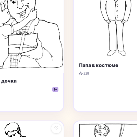
Папа в костюме
📥 228
и дочка
5+
♡