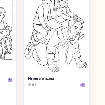
Игры с отцом
6+
📥 156
7+