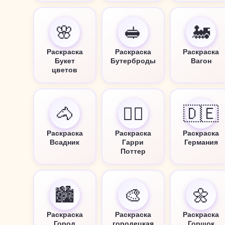
🌸
🥪
🚂
Раскраска
Раскраска
Раскраска
Букет
Бутерброды
Вагон
цветов
🐴
🧙‍♂️
🇩🇪
Раскраска
Раскраска
Раскраска
Всадник
Гарри
Германия
Поттер
🏙️
🎨
🌼
Раскраска
Раскраска
Раскраска
Город
городецкая
Горшок