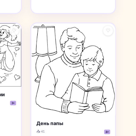
♡
♡
ми
3+
День папы
📥 41
6+