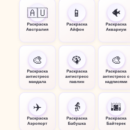
🇦🇺
📱
🐠
Раскраска
Раскраска
Раскраска
Австралия
Айфон
Аквариум
🎨
🦚
🎨
Раскраска
Раскраска
Раскраска
антистресс
антистресс
антистресс с
мандала
павлин
надписями
✈️
👵
🌆
Раскраска
Раскраска
Раскраска
Аэропорт
Бабушка
Байтерек