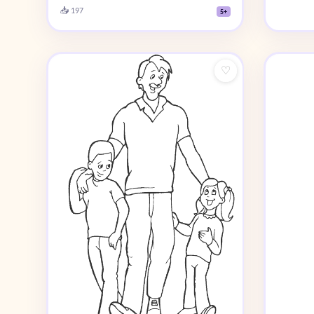
📥 197
5+
♡