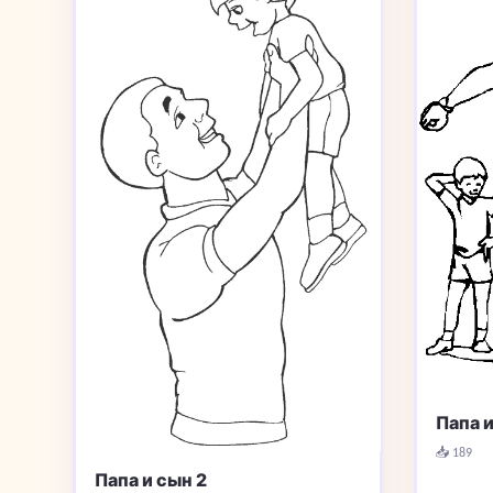
Папа и
📥 189
Папа и сын 2