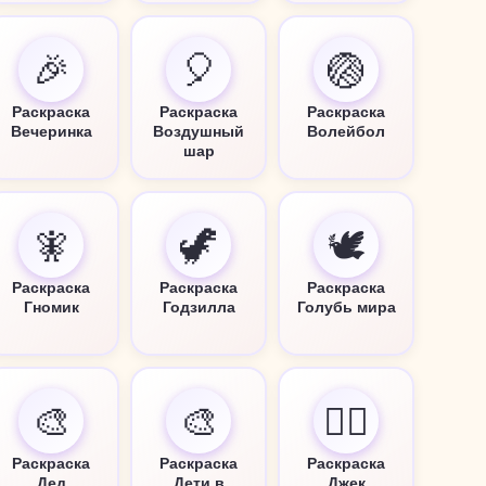
🎉
🎈
🏐
Раскраска
Раскраска
Раскраска
Вечеринка
Воздушный
Волейбол
шар
🧚
🦖
🕊️
Раскраска
Раскраска
Раскраска
Гномик
Годзилла
Голубь мира
🎨
🎨
🏴‍☠️
Раскраска
Раскраска
Раскраска
Дед
Дети в
Джек