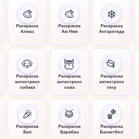
🎨
🎨
❄️
Раскраска
Раскраска
Раскраска
Алмаз
Ам Ням
Антарктида
🐶
🦉
📂
Раскраска
Раскраска
Раскраска
антистресс
антистресс
антистресс
собака
сова
тигр
🎉
🥁
🏀
Раскраска
Раскраска
Раскраска
Бал
Барабан
Баскетбол