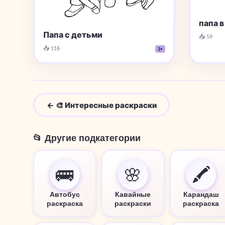
папа в
Папа с детьми
📥 59
📥 116
3+
← 🎨 Интересные раскраски
📂 Другие подкатегории
🚌
🌸
🖍️
Автобус
Кавайные
Карандаш
раскраска
раскраски
раскраска