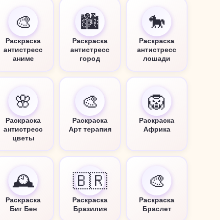
🎨
🏙️
🐎
Раскраска
Раскраска
Раскраска
антистресс
антистресс
антистресс
аниме
город
лошади
🌸
🎨
🦁
Раскраска
Раскраска
Раскраска
антистресс
Арт терапия
Африка
цветы
🕰️
🇧🇷
🎨
Раскраска
Раскраска
Раскраска
Биг Бен
Бразилия
Браслет