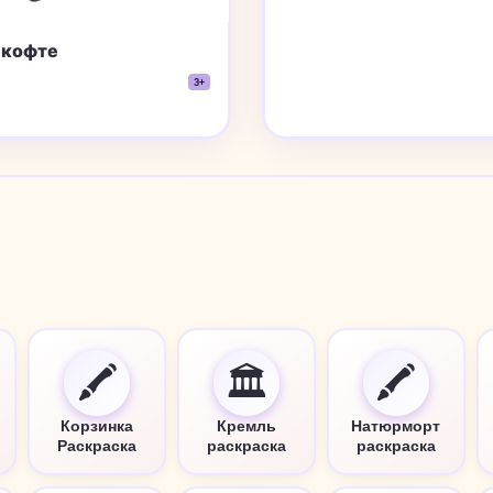
 кофте
3+
🖍️
🏛️
🖍️
Корзинка
Кремль
Натюрморт
Раскраска
раскраска
раскраска