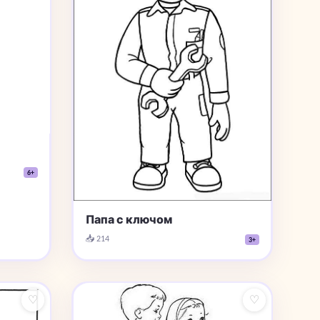
6+
Папа с ключом
📥 214
3+
♡
♡