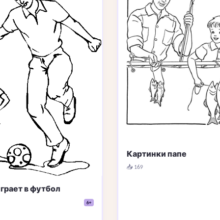
Картинки папе
📥 169
грает в футбол
6+