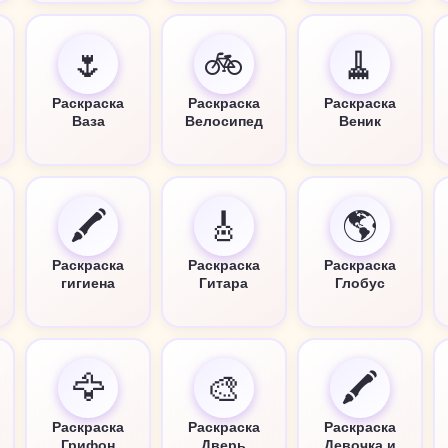
🌷
🚲
🧹
Раскраска
Раскраска
Раскраска
Ваза
Велосипед
Веник
🖍️
🎸
🌎
Раскраска
Раскраска
Раскраска
гигиена
Гитара
Глобус
🦅
🎨
🖍️
Раскраска
Раскраска
Раскраска
Грифон
Дверь
Девочка и