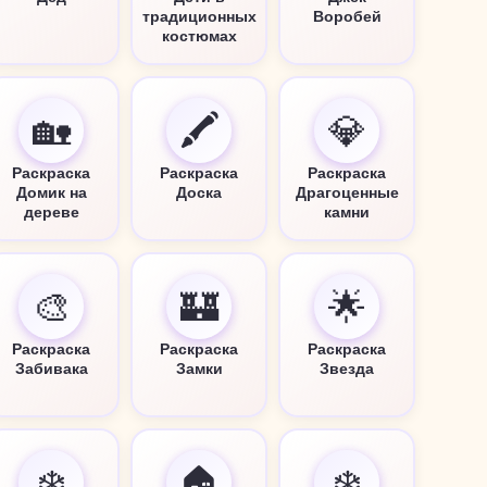
традиционных
Воробей
костюмах
🏡
🖍️
💎
Раскраска
Раскраска
Раскраска
Домик на
Доска
Драгоценные
дереве
камни
🎨
🏰
🌟
Раскраска
Раскраска
Раскраска
Забивака
Замки
Звезда
❄️
🏠
❄️