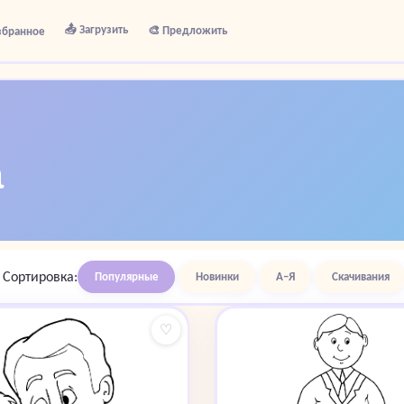
📤 Загрузить
🎨 Предложить
збранное
а
Сортировка:
Популярные
Новинки
А–Я
Скачивания
♡