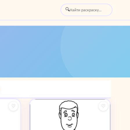
🔍
♡
♡