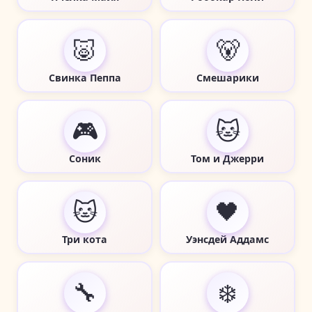
🐷
🐻
Свинка Пеппа
Смешарики
🎮
🐱
Соник
Том и Джерри
🐱
🖤
Три кота
Уэнсдей Аддамс
🔧
❄️