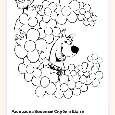
Раскраска Веселый Скуби и Шэгги