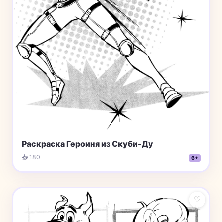
Раскраска Героиня из Скуби-Ду
📥 180
6+
♡