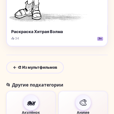
Раскраска Хитрая Вэлма
📥 34
7+
← 🎨 Из мультфильмов
📂 Другие подкатегории
🐋
🎨
Акулёнок
Аниме