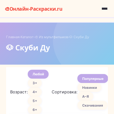
🎨
Онлайн-Раскраски.ru
Главная
›
Каталог
›
🎨 Из мультфильмов
›
🐶 Скуби Ду
🐶 Скуби Ду
Любой
Популярные
3+
Новинки
Возраст:
Сортировка:
4+
А–Я
5+
Скачивания
6+