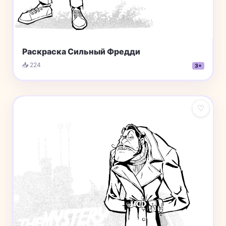
Раскраска Сильный Фредди
📥 224
3+
♡