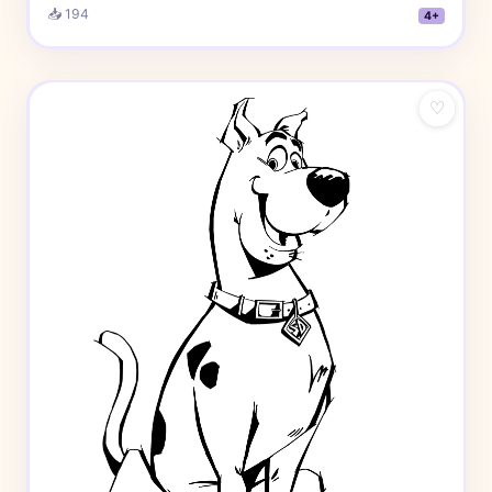
📥 194
4+
♡