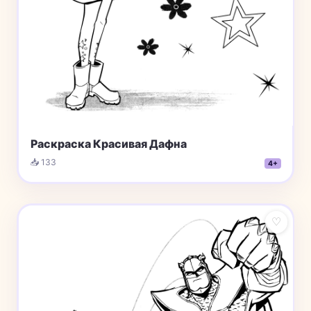
Раскраска Красивая Дафна
📥 133
4+
♡