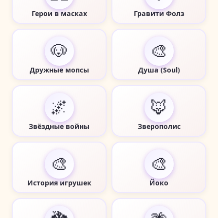
Герои в масках
Гравити Фолз
🐶
🎨
Дружные мопсы
Душа (Soul)
🌌
🦊
Звёздные войны
Зверополис
🎨
🎨
История игрушек
Йоко