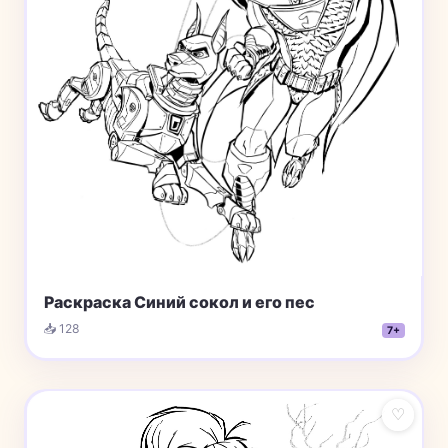
Раскраска Синий сокол и его пес
📥 128
7+
♡