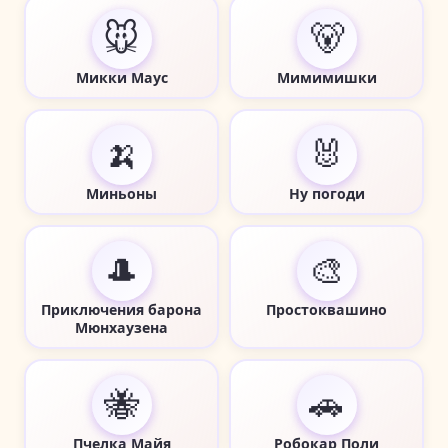
🐭
🐻
Микки Маус
Мимимишки
🍌
🐰
Миньоны
Ну погоди
🎩
🎨
Приключения барона
Простоквашино
Мюнхаузена
🐝
🚗
Пчелка Майя
Робокар Поли