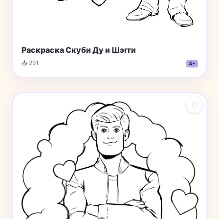
Раскраска Скуби Ду и Шэгги
📥 251
4+
♡