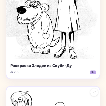
Раскраска Злодеи из Скуби-Ду
📥 209
5+
♡