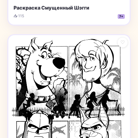
Раскраска Смущенный Шэгги
📥 115
7+
♡