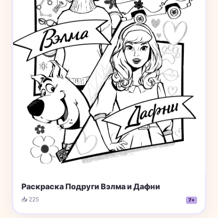
Раскраска Подруги Вэлма и Дафни
📥 225
7+