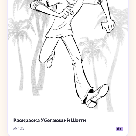
Раскраска Убегающий Шэгги
📥 103
6+