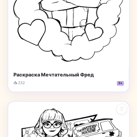
Раскраска Мечтательный Фред
📥 232
7+
♡