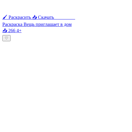
🖌 Раскрасить
📥 Скачать
🖨 Печать
Раскраска Вещь приглашает в дом
📥 266
4+
♡