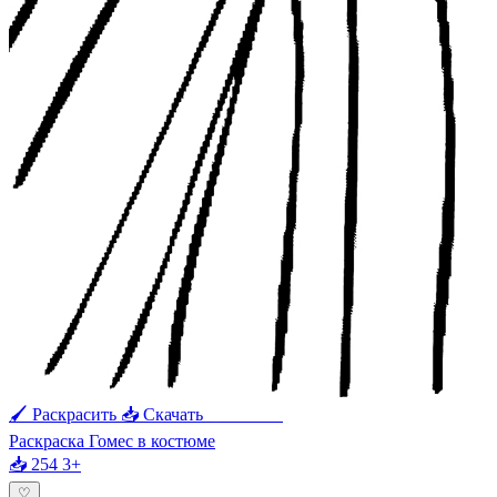
🖌 Раскрасить
📥 Скачать
🖨 Печать
Раскраска Гомес в костюме
📥 254
3+
♡