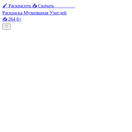
🖌 Раскрасить
📥 Скачать
🖨 Печать
Раскраска Мультяшная Уэнсдей
📥 264
6+
♡