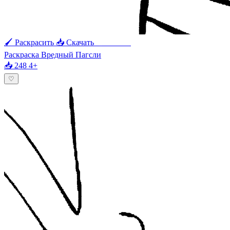
🖌 Раскрасить
📥 Скачать
🖨 Печать
Раскраска Вредный Пагсли
📥 248
4+
♡