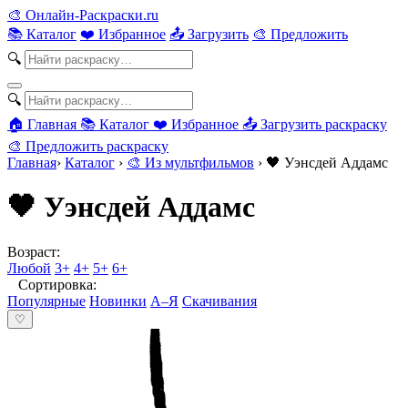
🎨
Онлайн-Раскраски.ru
📚 Каталог
❤️ Избранное
📤 Загрузить
🎨 Предложить
🔍
🔍
🏠 Главная
📚 Каталог
❤️ Избранное
📤 Загрузить раскраску
🎨 Предложить раскраску
Главная
›
Каталог
›
🎨 Из мультфильмов
›
🖤 Уэнсдей Аддамс
🖤 Уэнсдей Аддамс
Возраст:
Любой
3+
4+
5+
6+
Сортировка:
Популярные
Новинки
А–Я
Скачивания
♡