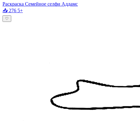
Раскраска Семейное селфи Аддамс
📥 276
5+
♡