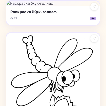
♡
Раскраска Жук-голиаф
📥 246
5+
♡