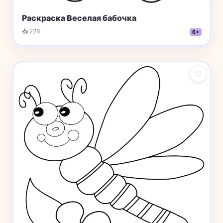
Раскраска Веселая бабочка
📥 226
6+
♡