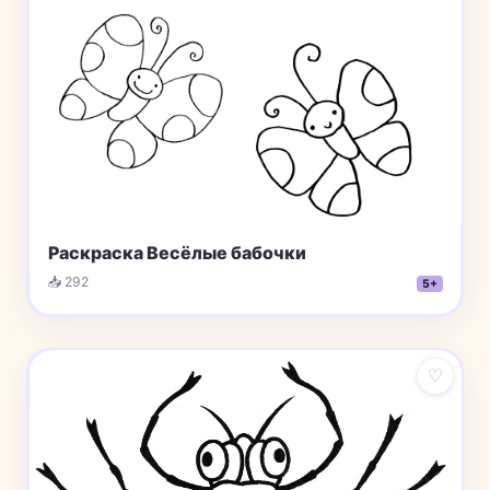
Раскраска Весёлые бабочки
📥 292
5+
♡