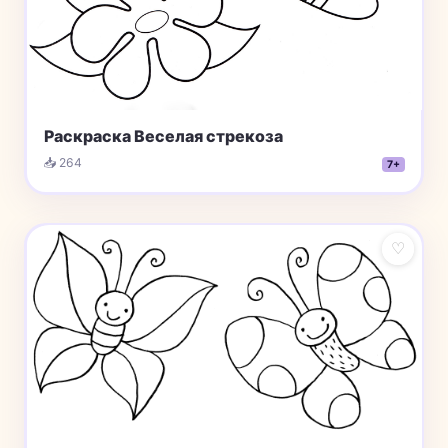
Раскраска Веселая стрекоза
📥 264
7+
♡