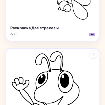
Раскраска Две стрекозы
📥 28
3+
♡