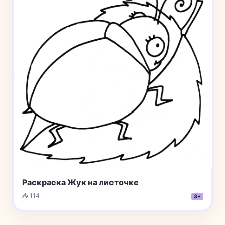
Раскраска Жук на листочке
📥 114
3+