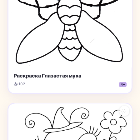
Раскраска Глазастая муха
📥 102
4+
♡