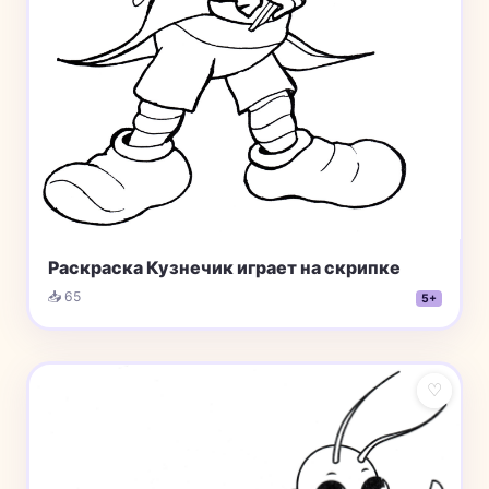
Раскраска Кузнечик играет на скрипке
📥 65
5+
♡