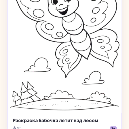
Раскраска Бабочка летит над лесом
📥 95
7+