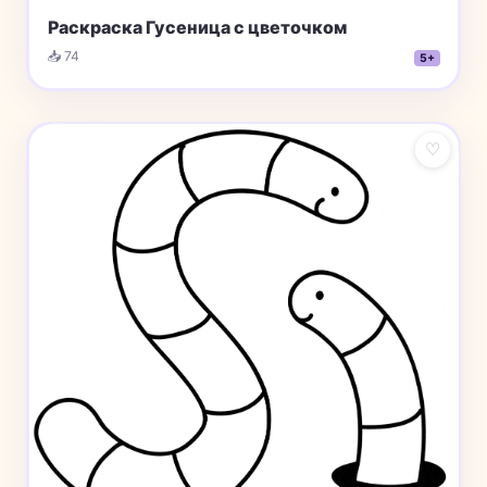
Раскраска Гусеница с цветочком
📥 74
5+
♡