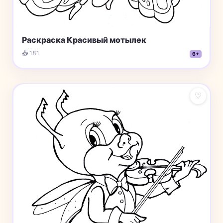
Раскраска Красивый мотылек
📥 181
6+
♡