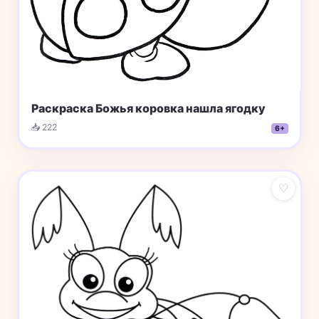
Раскраска Божья коровка нашла ягодку
📥 222
6+
♡