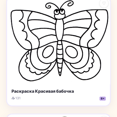
♡
Раскраска Красивая бабочка
📥 131
6+