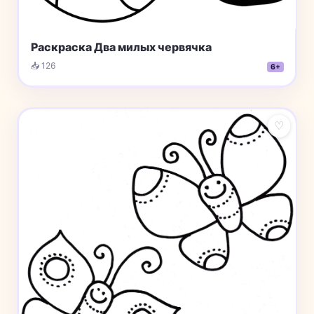
Раскраска Два милых червячка
📥 126
6+
♡