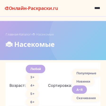
🎨
Онлайн-Раскраски.ru
Главная
›
Каталог
›
🐞 Насекомые
🐞 Насекомые
Любой
Популярные
3+
Новинки
Возраст:
Сортировка:
4+
А–Я
5+
Скачивания
6+