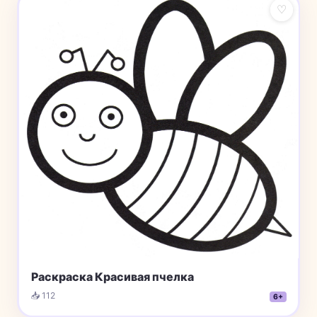
♡
Раскраска Красивая пчелка
📥 112
6+