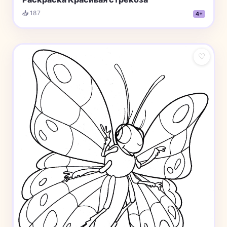
📥 187
4+
♡