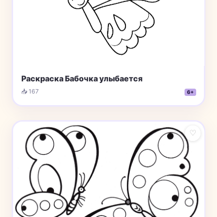
Раскраска Бабочка улыбается
📥 167
6+
♡