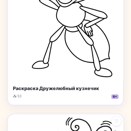
Раскраска Дружелюбный кузнечик
📥 53
6+
♡