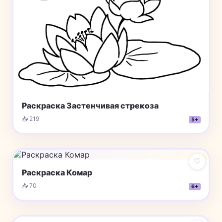
Раскраска Застенчивая стрекоза
📥 219
5+
♡
Раскраска Комар
📥 70
6+