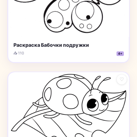
Раскраска Бабочки подружки
📥 110
4+
♡