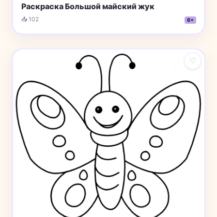
Раскраска Большой майский жук
📥 102
6+
♡