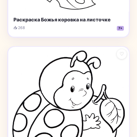
Раскраска Божья коровка на листочке
📥 268
7+
♡