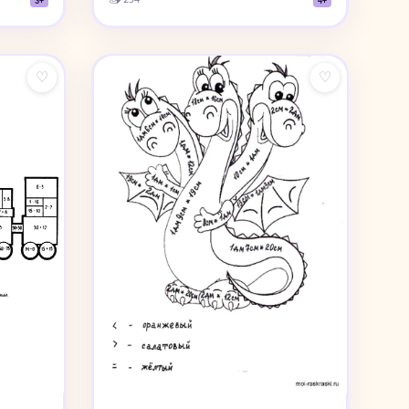
3+
4+
♡
♡