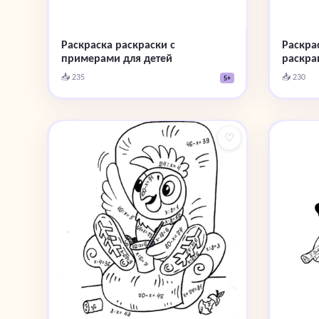
Раскра
Раскраска раскраски с
раскра
примерами для детей
📥 230
📥 235
5+
♡