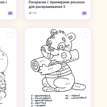
ки с
Раскраски с примерами рисунок
для раскрашивания 5
📥 236
7+
7+
♡
♡