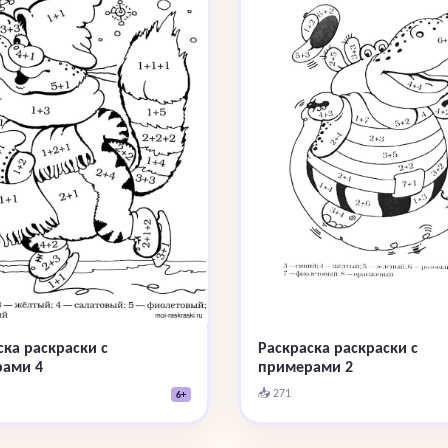
ска раскраски с
Раскраска раскраски с
ами 4
примерами 2
📥 271
6+