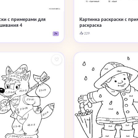
ски с примерами для
Картинка раскраски с пр
шивания 4
раскраска
📥 229
7+
♡