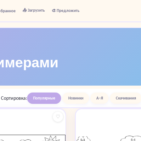
📤 Загрузить
🎨 Предложить
збранное
римерами
Сортировка:
Популярные
Новинки
А–Я
Скачивания
♡