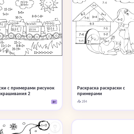
ски с примерами рисунок
Раскраска раскраски с
скрашивания 2
примерами
📥 284
6+
♡