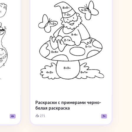
Раскраски с примерами черно-
белая раскраска
📥 271
4+
7+