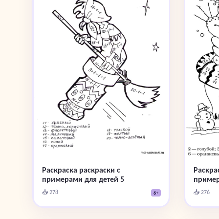
Раскраска раскраски с
Раскра
примерами для детей 5
пример
📥 278
📥 276
6+