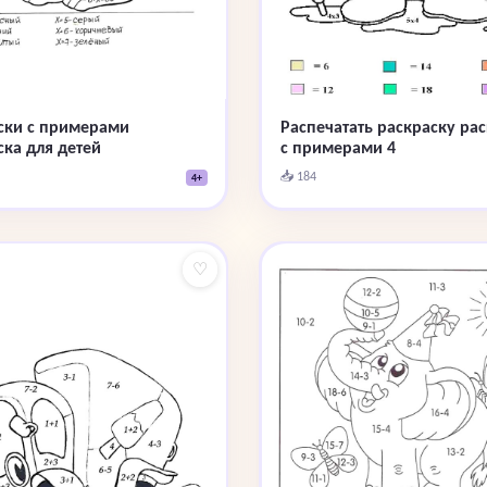
ски с примерами
Распечатать раскраску ра
ска для детей
с примерами 4
📥 184
4+
♡