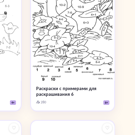
Раскраски с примерами для
раскрашивания 6
📥 280
4+
6+
♡
♡