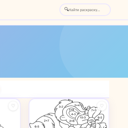
🔍
♡
♡