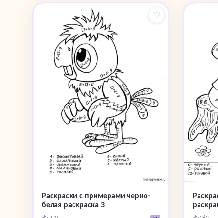
♡
Раскраски с примерами черно-
Раскра
белая раскраска 3
раскра
📥 270
📥 262