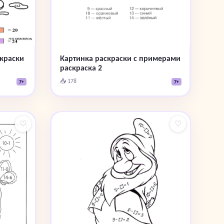
скраски
Картинка раскраски с примерами
раскраска 2
📥 178
7+
7+
♡
♡