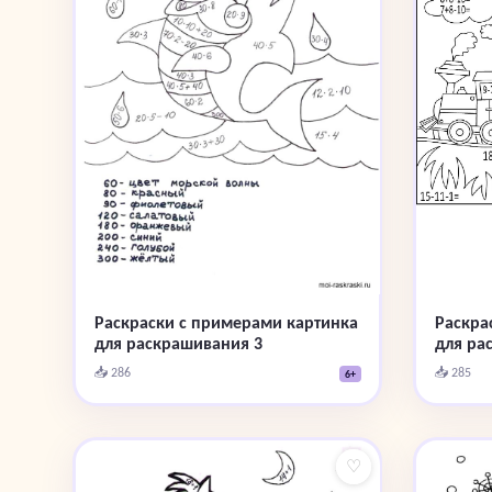
Раскра
Раскраски с примерами картинка
для ра
для раскрашивания 3
📥 285
📥 286
6+
♡