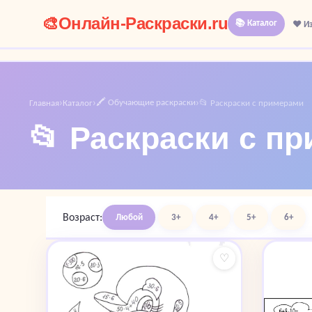
🎨
Онлайн-Раскраски.ru
📚 Каталог
❤️ И
🖍️ Обучающие раскраски
Главная
Каталог
📂 Раскраски с примерами
›
›
›
📂 Раскраски с п
Возраст:
Любой
3+
4+
5+
6+
♡