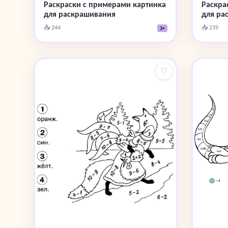
Раскра
Раскраски с примерами картинка
для ра
для раскрашивания
📥 239
📥 244
3+
♡