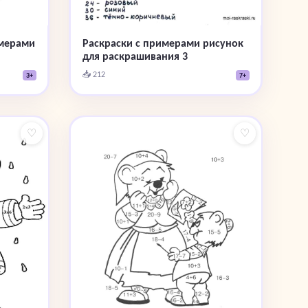
имерами
Раскраски с примерами рисунок
для раскрашивания 3
📥 212
3+
7+
♡
♡