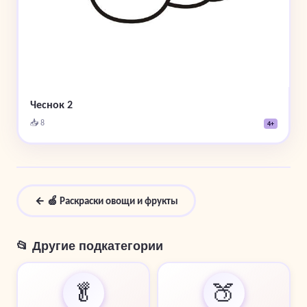
Чеснок 2
📥 8
4+
← 🍏 Раскраски овощи и фрукты
📂 Другие подкатегории
🥬
🍑