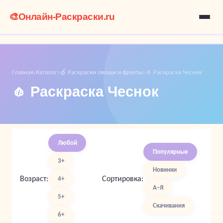
🎨
Онлайн-Раскраски.ru
Главная
Каталог
🍏 Раскраски овощи и фрукты
🧄 Раскраска Чеснок
›
›
›
🧄 Раскраска Чеснок
Любой
Популярные
3+
Новинки
Возраст:
Сортировка:
4+
А–Я
5+
Скачивания
6+