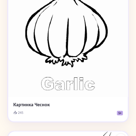
Картинка Чеснок
📥 245
5+