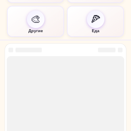
🎨
🍕
Другие
Еда