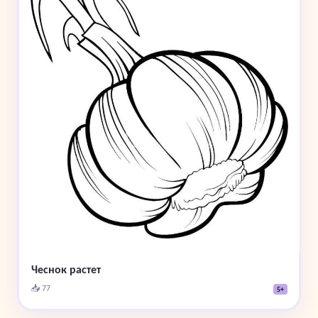
Чеснок растет
📥 77
5+