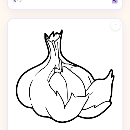
📥 138
7+
♡