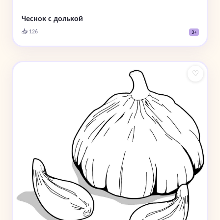
Чеснок с долькой
📥 126
3+
♡