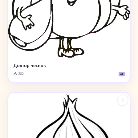
Доктор чеснок
📥 202
4+
♡