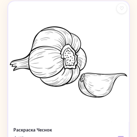
♡
Раскраска Чеснок