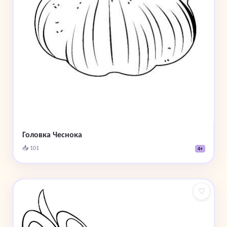
Головка Чеснока
📥 101
4+
♡