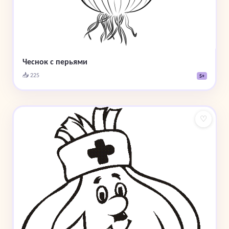
Чеснок с перьями
📥 225
5+
♡