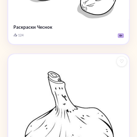
Раскраски Чеснок
📥 124
4+
♡