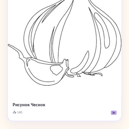
Рисунок Чеснок
📥 140
3+