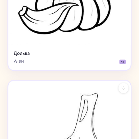
Долька
📥 184
4+
♡