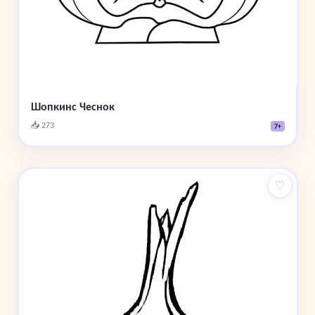
Шопкинс Чеснок
📥 273
7+
♡