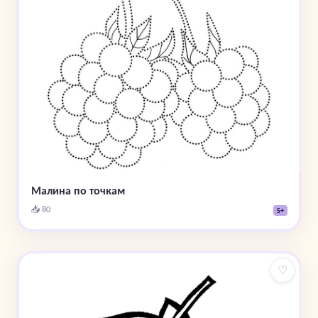
Малина по точкам
📥 80
5+
♡