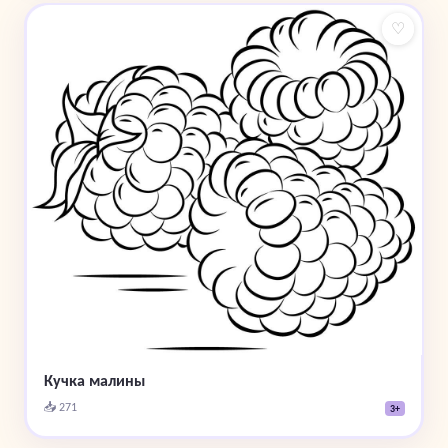
♡
Кучка малины
📥 271
3+