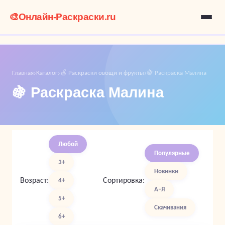
🎨
Онлайн-Раскраски.ru
Главная
Каталог
🍏 Раскраски овощи и фрукты
🍇 Раскраска Малина
›
›
›
🍇 Раскраска Малина
Любой
Популярные
3+
Новинки
Возраст:
Сортировка:
4+
А–Я
5+
Скачивания
6+