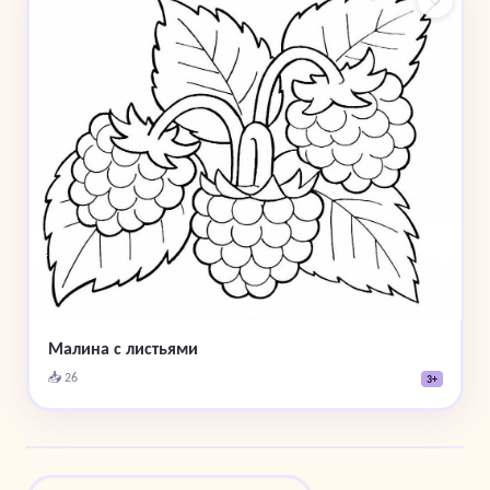
Малина с листьями
📥 26
3+