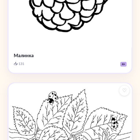
Малинка
📥 131
4+
♡