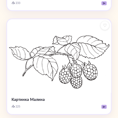
📥 233
3+
♡
Картинка Малина
📥 225
6+