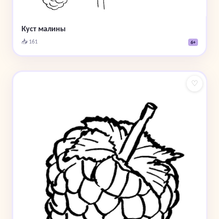
Куст малины
📥 161
6+
♡