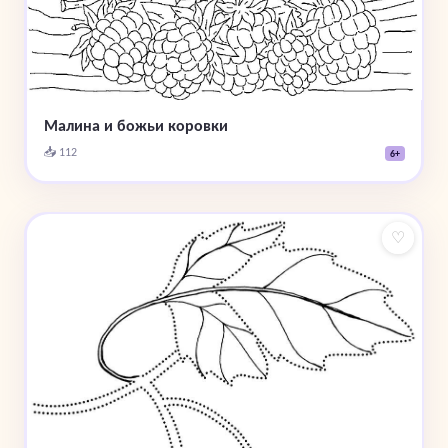
Малина и божьи коровки
📥 112
6+
♡