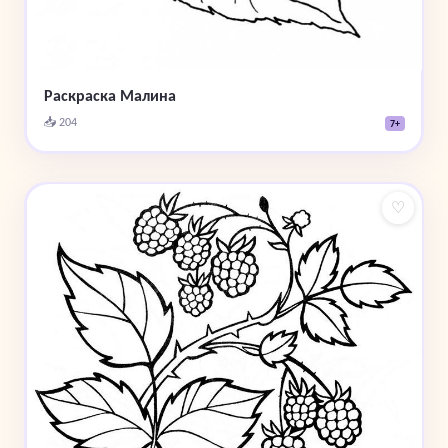
Раскраска Малина
📥 204
7+
♡