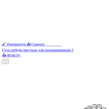
🖌 Раскрасить
📥 Скачать
🖨 Печать
Гуси-лебеди рисунок для раскрашивания 2
📥 40.6k
6+
♡