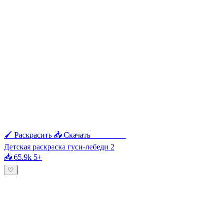
🖌 Раскрасить
📥 Скачать
🖨 Печать
Детская раскраска гуси-лебеди 2
📥 65.9k
5+
♡