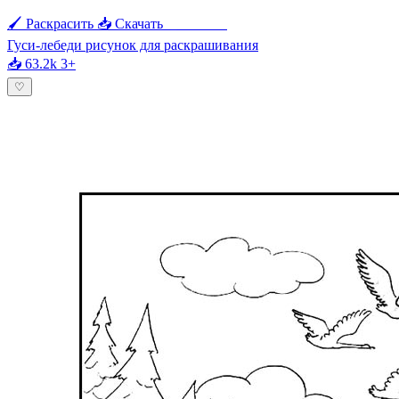
🖌 Раскрасить
📥 Скачать
🖨 Печать
Гуси-лебеди рисунок для раскрашивания
📥 63.2k
3+
♡