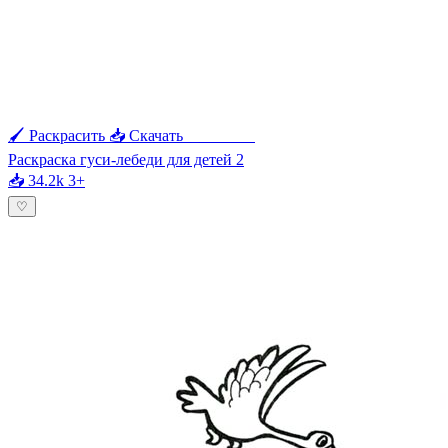
🖌 Раскрасить
📥 Скачать
🖨 Печать
Раскраска гуси-лебеди для детей 2
📥 34.2k
3+
♡