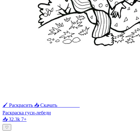
🖌 Раскрасить
📥 Скачать
🖨 Печать
Раскраска гуси-лебеди
📥 32.3k
7+
♡