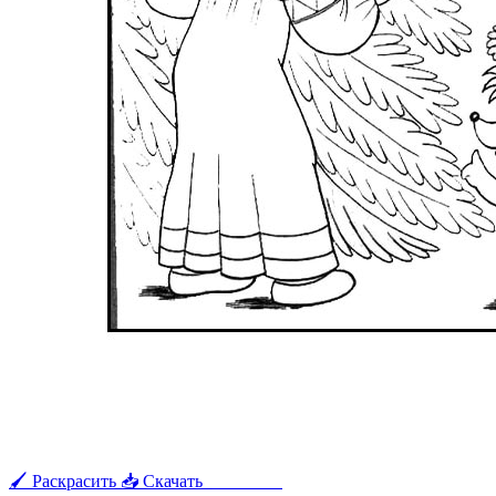
🖌 Раскрасить
📥 Скачать
🖨 Печать