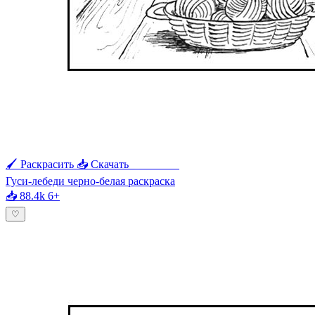
🖌 Раскрасить
📥 Скачать
🖨 Печать
Гуси-лебеди черно-белая раскраска
📥 88.4k
6+
♡