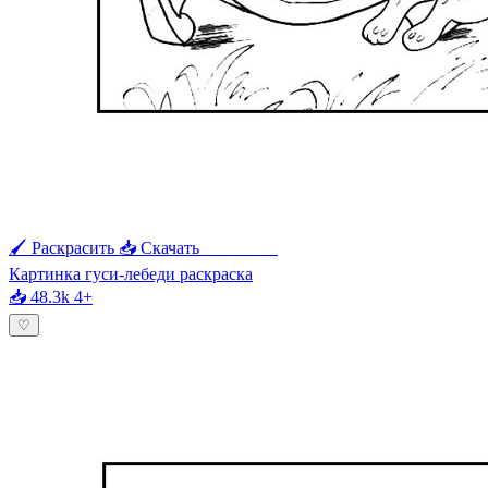
🖌 Раскрасить
📥 Скачать
🖨 Печать
Картинка гуси-лебеди раскраска
📥 48.3k
4+
♡