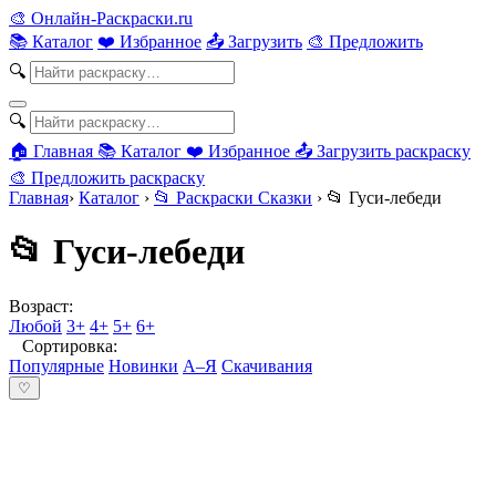
🎨
Онлайн-Раскраски.ru
📚 Каталог
❤️ Избранное
📤 Загрузить
🎨 Предложить
🔍
🔍
🏠 Главная
📚 Каталог
❤️ Избранное
📤 Загрузить раскраску
🎨 Предложить раскраску
Главная
›
Каталог
›
📂 Раскраски Сказки
›
📂 Гуси-лебеди
📂 Гуси-лебеди
Возраст:
Любой
3+
4+
5+
6+
Сортировка:
Популярные
Новинки
А–Я
Скачивания
♡