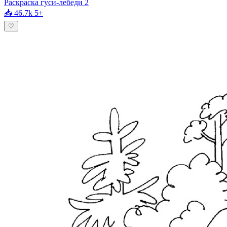
Раскраска гуси-лебеди 2
📥 46.7k
5+
♡