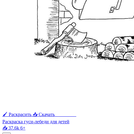
🖌 Раскрасить
📥 Скачать
🖨 Печать
Раскраска гуси-лебеди для детей
📥 37.6k
6+