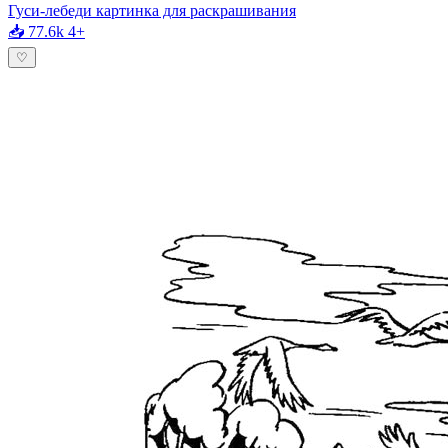
Гуси-лебеди картинка для раскрашивания
📥 77.6k
4+
♡