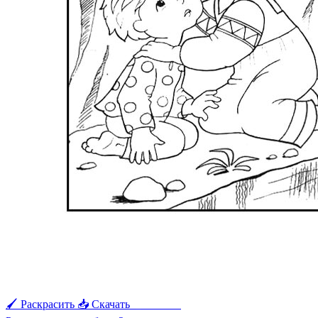
🖌 Раскрасить
📥 Скачать
🖨 Печать